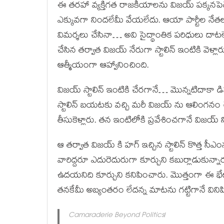
ఈ తరహా వ్యక్తిగత రాజకీయాలను విజయ్ పక్కనపెట్ట
ఎక్కువగా నిందలేమీ వేయలేదు. ఆయా పార్టీల నేతలప
విమర్శలు చేసినా… అవి సైద్థాంతిక పరిధులు దాటలే
చేసిన తర్వాత విజయ్ నేరుగా స్టాలిన్ ఇంటికి వెళ్
ఆత్మీయంగా ఆహ్వానించింది.
విజయ్ స్టాలిన్ ఇంటికి చేరగానే… మొన్నటిదాకా 
స్టాలిన్ బయటకు వచ్చి మరీ విజయ్ ను ఆలింగనం
తీసుకెళ్లారు. తన ఇంటిలోకి ప్రవేశించగానే విజయ్ 
ఆ తర్వాత విజయ్ కి హగ్ ఇచ్చిన స్టాలిన్ కొత్త స
వారిద్దరూ ఎదురెదురుగా కూర్చుని కబుర్లాడుకున
ఉదయనిది కూర్చుని కనిపించారు. మొత్తంగా ఈ భే
తనకేమీ అబ్యంతరం లేదన్న మాటను గట్టిగానే వినిపి
Camaraderie Beyond Politics!