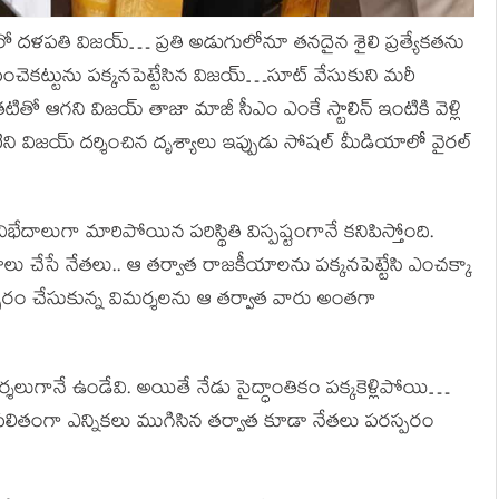
హీరో దళపతి విజయ్… ప్రతి అడుగులోనూ తనదైన శైలి ప్రత్యేకతను
ంచెకట్టును పక్కనపెట్టేసిన విజయ్…సూట్ వేసుకుని మరీ
టితో ఆగని విజయ్ తాజా మాజీ సీఎం ఎంకే స్టాలిన్ ఇంటికి వెళ్లి
ిని విజయ్ దర్శించిన దృశ్యాలు ఇప్పుడు సోషల్ మీడియాలో వైరల్
 విభేదాలుగా మారిపోయిన పరిస్థితి విస్పష్టంగానే కనిపిస్తోంది.
 చేసే నేతలు.. ఆ తర్వాత రాజకీయాలను పక్కనపెట్టేసి ఎంచక్కా
రస్పరం చేసుకున్న విమర్శలను ఆ తర్వాత వారు అంతగా
శలుగానే ఉండేవి. అయితే నేడు సైద్ధాంతికం పక్కకెళ్లిపోయి…
ి. ఫలితంగా ఎన్నికలు ముగిసిన తర్వాత కూడా నేతలు పరస్పరం