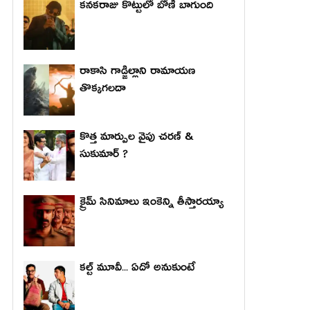
కనకరాజు కొట్టులో బోణీ బాగుంది
రాకాసి గాడ్జిల్లాని రామాయణ
తొక్కగలదా
కొత్త మార్పుల వైపు చరణ్ &
సుకుమార్ ?
క్రైమ్ సినిమాలు ఇంకెన్ని తీస్తారయ్యా
కల్ట్ మూవీ... ఏదో అనుకుంటే