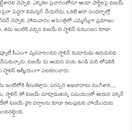
ేశారని చెప్పాలి. ఎన్నికల ప్రచారంలోనూ ఆయా పార్టీలపై విజయ్
ైనా పెద్దగా విమర్శలే చేయలేదు. ఒకటి అరా సందర్భాల్లో
దనే చెప్పాలి. సోమవారం అసెంబ్లీలో ఎమ్మెల్యేుగా ప్రమాణం
లారు. తమ ఇంటికి వచ్చిన విజయ్ ని స్టాలిన్ కుటుంబం కూడా
డిప్యూటీ సీఎంగా వ్యవహరించిన స్టాలిన్ కుమారుడు ఉదయనిధి
 చేసుకున్నారు. విజయ్ ను ఆయన వెంట ఉండి మరీ లోపలికి
ని స్టాలిన్ ఆత్మీయంగా పలకరించారు.
ీఎంను ఇంటిలోకి తీసుకెళ్లారు. పరస్పర అభివాదాలు ముగిశాక…
్నారు. స్టాలిన్ తో విజయ్ మాట్లాడుతున్న సమయంలో ఆయన పక్కనే
టీతో విజయ్ వైరి వర్గాలను కూడా కలుపుకుని పోయేందుకు
ంచినట్లైంది.