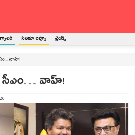
్యాలరీ
సినిమా రివ్యూ
ట్రెండ్స్
సీఎం… వాహ్!
్త సీఎం… వాహ్!
026