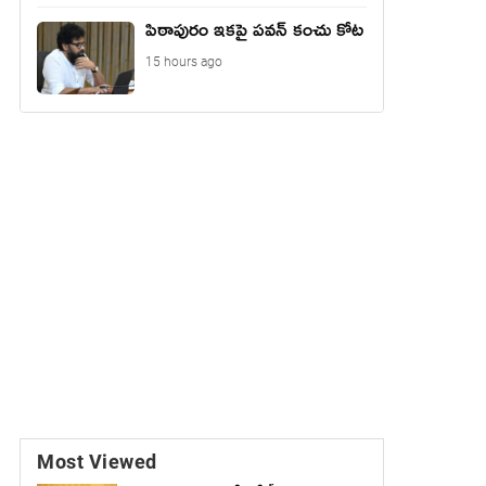
పిఠాపురం ఇకపై పవన్ కంచు కోట
15 hours ago
Most Viewed