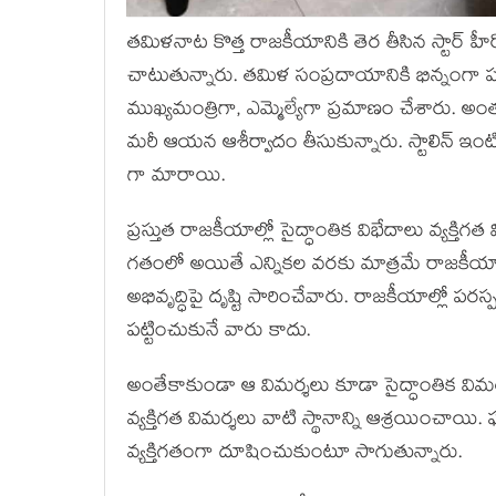
తమిళనాట కొత్త రాజకీయానికి తెర తీసిన స్టార్ 
చాటుతున్నారు. తమిళ సంప్రదాయానికి భిన్నంగా ప
ముఖ్యమంత్రిగా, ఎమ్మెల్యేగా ప్రమాణం చేశారు. అంత
మరీ ఆయన ఆశీర్వాదం తీసుకున్నారు. స్టాలిన్ ఇంట
గా మారాయి.
ప్రస్తుత రాజకీయాల్లో సైద్ధాంతిక విభేదాలు వ్యక్తిగత
గతంలో అయితే ఎన్నికల వరకు మాత్రమే రాజకీయాలు
అభివృద్ధిపై దృష్టి సారించేవారు. రాజకీయాల్లో ప
పట్టించుకునే వారు కాదు.
అంతేకాకుండా ఆ విమర్శలు కూడా సైద్ధాంతిక విమర్
వ్యక్తిగత విమర్శలు వాటి స్థానాన్ని ఆశ్రయించాయ
వ్యక్తిగతంగా దూషించుకుంటూ సాగుతున్నారు.