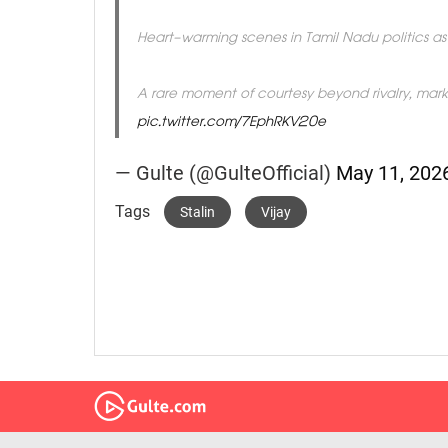
Heart-warming scenes in Tamil Nadu politics 
A rare moment of courtesy beyond rivalry, ma
pic.twitter.com/7EphRKV20e
— Gulte (@GulteOfficial)
May 11, 202
Tags
Stalin
Vijay