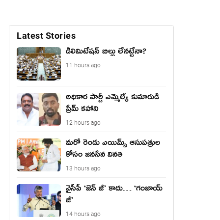
Latest Stories
డీలిమిటేషన్ బిల్లు లేన‌ట్టేనా?
11 hours ago
అధికార పార్టీ ఎమ్మెల్యే కుమారుడి
ప్రేమ్ కహాని
12 hours ago
మరో రెండు ఎయిమ్స్ ఆసుపత్రుల
కోసం జనసేన వినతి
13 hours ago
వైసీపీ ‘జెన్ జీ’ కాదు… ‘గంజాయ్
జీ’
14 hours ago