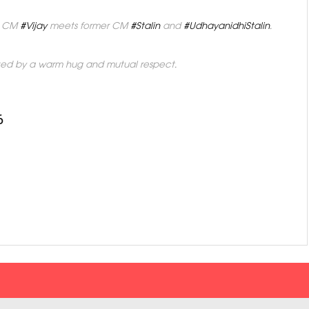
as CM
#Vijay
meets former CM
#Stalin
and
#UdhayanidhiStalin
.
rked by a warm hug and mutual respect.
6