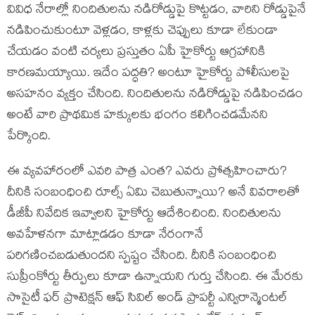
వివిధ నేరాల్లో నిందితులను నడిరోడ్డుపై కొట్టడం, వారిని రోడ్డుపైనే
నడిపించుకుంటూ వెళ్లడం, కాళ్లకు చెప్పులు కూడా లేకుండా
చేయడం వంటి చర్యలు ప్రస్తుతం ఏపీ హైకోర్టు ఆగ్రహానికి
కారణమయ్యాయి. ఇదేం పద్ధతి? అంటూ హైకోర్టు పోలీసులపై
అసహనం వ్యక్తం చేసింది. నిందితులను నడిరోడ్డుపై నడిపించడం
అంటే వారి ప్రాథమిక హక్కులకు భంగం కలిగించడమేనని
పేర్కొంది.
ఈ వ్యవహారంలో ఎవరి పాత్ర ఎంత? ఎవరు ప్రోత్సహించారు?
దీనికి సంబంధించి రూల్స్ ఏమి చెబుతున్నాయి? అనే వివరాలతో
డీజీపీ నివేదిక ఇవ్వాలని హైకోర్టు ఆదేశించింది. నిందితులను
అవహేళనగా మాట్లాడడం కూడా నేరంగానే
పరిగణించబడుతుందని స్పష్టం చేసింది. దీనికి సంబంధించి
సుప్రీంకోర్టు తీర్పులు కూడా ఉన్నాయని గుర్తు చేసింది. ఈ మేరకు
సొసైటీ ఫర్ ప్రొటెక్షన్ ఆఫ్ సివిల్ అండ్ ప్రాపర్టీ ఎన్విరాన్మెంటల్