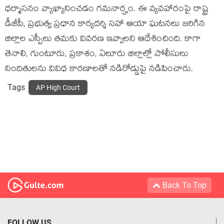
ధర్మాసనం వ్యాఖ్యానించడం గమనార్హం. ఈ వ్యవహారంపై రాష్ట్ర
డీజీపీ, ప్రభుత్వ ప్రధాన కార్యదర్శి సహా ఆయా ఘటనలు జరిగిన
జిల్లాల ఎస్పీలు తమకు వివరణ ఇవ్వాలని ఆదేశించింది. కాగా
తెనాలి, గుంటూరు, ప్రకాశం, ఏలూరు జిల్లాల్లో పోలీసులు
నిందితులను వివిధ కారణాలతో నడిరోడ్డుపై నడిపించారు.
Tags
AP High Court
Back To Top
FOLLOW US