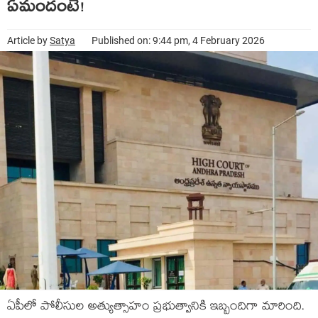
ఏమందంటే!
Article by
Satya
Published on: 9:44 pm, 4 February 2026
ఏపీలో పోలీసుల అత్యుత్సాహం ప్రభుత్వానికి ఇబ్బందిగా మారింది.