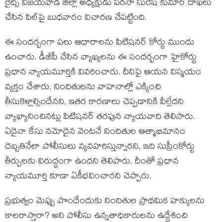
రైట్స్ విజయవాడ జిల్లా అధ్యక్షుడు పరసా సురేష్ కుమార్ దాఖలు
చేసిన పిల్‌పై బుధవారం విచారణ చేపట్టింది.
ఈ సందర్భంగా పలు ఆధారాలను పిటిషనర్ కోర్టు ముందు
ఉంచారు. డీజీపీ చేసిన వ్యాఖ్యలను ఈ సందర్భంగా హైకోర్టు
ప్రధాన న్యాయమూర్తికి వివరించారు. దీనిపై ఆయన విస్మయం
వ్యక్తం చేశారు. నిందితులను వాహనాల్లో ఎక్కించి
తీసుకెళ్లాల్సిందేనని, ఇతర కారణాలు చెప్పడానికి వీల్లేదని
వ్యాఖ్యానించినట్లు పిటిషనర్ తరఫున న్యాయవాది తెలిపారు.
ఏదైనా కేసు నమోదైన వెంటనే నిందితుల ఆత్మాభిమానం
దెబ్బతినేలా పోలీసులు వ్యవహరిస్తున్నారని, ఇది సుప్రీంకోర్టు
తీర్పులకు విరుద్ధంగా ఉందని తెలిపారు. దీంతో ప్రధాన
న్యాయమూర్తి కూడా ఏకీభవించారని చెప్పారు.
ప్రభుత్వం మెప్పు పొందేందుకు నిందితుల ప్రాథమిక హక్కులను
కాలరాస్తారా? అని పోలీసు ఉన్నతాధికారులను ఉద్దేశించి