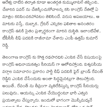
ఆరేళ్లు దాటిన తర్వాత కూడా అంతర్గత కుమ్ములాటలే తప్పించి..
చేజారిన పవర్ ను చేజిక్కించుకోవాలన్న కసి కాంగ్రెస్ నేతల్లో ఏ
మాత్రం కనిపించకపోవటం తెలిసిందే. వరుస అపజయాలు.. ఆ
మాటకు వస్తే.. దుబ్బాక.. గ్రేటర్ ఎన్నికల ఫలితాల అనంతరం
కాంగ్రెస్ ఉనికి సైతం ప్రశ్నార్థకంగా మారిన దుస్థితి. ఇలాంటివేళ..
టీపీసీసీ చీఫ్ పదవికి రాజీనామా చేశారు ఎంపీ ఉత్తమ్ కుమార్
రెడ్డి.
తెలంగాణ కాంగ్రెస్ కు కొత్త రథసారధిని ఎంపిక చేసే విషయంపై
కాంగ్రెస్ అధినాయకత్వం సీరియస్ గా ఆలోచిస్తోంది. విశ్వసనీయ
వర్గాల సమాచారం ప్రకారం పార్టీ చీఫ్ పదవికి ఫైర్ బ్రాండ్ రేవంత్
రెడ్డిని ఎంపిక చేసేందుకు అంతా సిద్ధమైనట్లుగా తెలుస్తోంది.
అయితే.. రేవంత్ ను తీవ్రంగా వ్యతిరేకిస్తున్న కాంగ్రెస్ సీనియర్లు
పలువురు.. ఆయన్ను ఎంపిక చేయొద్దంటూ భారీ ఎత్తున
ప్రయత్నాలు చేస్తున్నారు. ఇందులో భాగంగా మొన్నీమధ్యనే