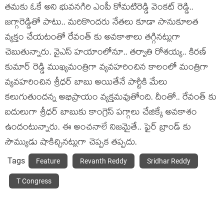
తమకు ఓకే అని భువనగిరి ఎంపీ కోమటిరెడ్డి వెంకట్ రెడ్డి..
జగ్గారెడ్డితో పాటు.. మరికొందరు నేతలు కూడా సానుకూలత
వ్యక్తం చేయటంతో రేవంత్ కు అవకాశాలు తగ్గినట్లుగా
చెబుతున్నారు. వైఎస్ హయాంలోనూ.. తర్వాతి రోశయ్య.. కిరణ్
కుమార్ రెడ్డి ముఖ్యమంత్రిగా వ్యవహరించిన కాలంలో మంత్రిగా
వ్యవహరించిన శ్రీధర్ బాబు అయితేనే పార్టీకి మేలు
కలుగుతుందన్న అభిప్రాయం వ్యక్తమవుతోంది. దీంతో.. రేవంత్ కు
బదులుగా శ్రీధర్ బాబుకు కాంగ్రెస్ పగ్గాలు చేజిక్కే అవకాశం
ఉందంటున్నారు. ఈ అంచనాలే నిజమైతే.. ఫైర్ బ్రాండ్ కు
సౌమ్యుడు షాకిచ్చినట్లుగా చెప్పక తప్పదు.
Tags
Feature
Revanth Reddy
Sridhar Reddy
T Congress