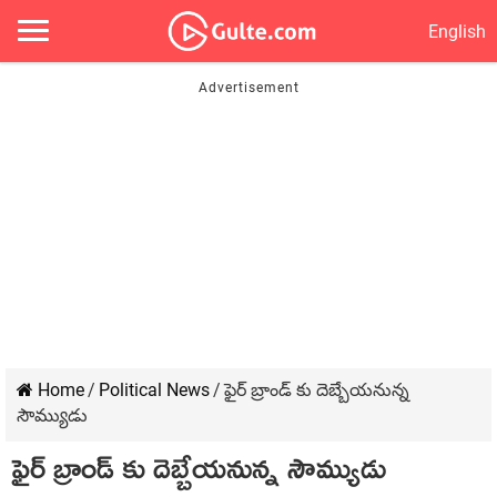
English
Home
/
Political News
/
ఫైర్ బ్రాండ్ కు దెబ్బేయనున్న
సౌమ్యుడు
ఫైర్ బ్రాండ్ కు దెబ్బేయనున్న సౌమ్యుడు