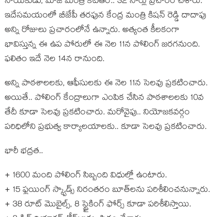
నాయ‌కుడు, మాజీ మంత్రి కేటీఆర్‌.. 32 సార్లు ప్ర‌చారం చేశారు.
ఇదేస‌మ‌యంలో బీజేపీ త‌ర‌ఫున కేంద్ర మంత్రి కిష‌న్ రెడ్డి దాదాపు
అన్ని రోజులు ప్ర‌చారంలోనే ఉన్నారు. అత్యంత కీల‌కంగా
భావిస్తున్న ఈ ఉప పోరులో ఈ నెల 11న పోలింగ్ జ‌ర‌గ‌నుంది.
ఫ‌లితం ఇదే నెల 14న రానుంది.
అన్ని పాఠ‌శాల‌ల‌కు, ఆఫీసుల‌కు ఈ నెల 11న సెల‌వు ప్ర‌క‌టించారు.
అయితే.. పోలింగ్ కేంద్రాలుగా ఎంపిక చేసిన పాఠ‌శాల‌ల‌కు 10వ
తేదీ కూడా సెల‌వు ప్ర‌క‌టించారు. మ‌రోవైపు.. నియోజ‌క‌వ‌ర్గం
ప‌రిధిలోని ప్ర‌భుత్వ కార్యాల‌యాల‌కు.. కూడా సెల‌వు ప్ర‌క‌టించారు.
భారీ భ‌ద్ర‌త‌..
+ 1600 మంది పోలింగ్ సిబ్బంది విధుల్లో ఉంటారు.
+ 15 ఫ్లయింగ్ స్క్వాడ్స్ నిరంత‌రం బూత్‌ల‌ను ప‌రిశీలించ‌నున్నారు.
+ 38 రూట్ మొబైల్స్, 8 స్ట్రైకింగ్ ఫోర్స్ కూడా ప‌రిశీలిస్తాయి.