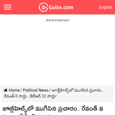
English
Home
/
Political News
/
జూబ్లీహిల్స్‌లో ముగిసిన ప్ర‌చారం..
రేవంత్ 8 సార్లు.. కేటీఆర్ 32 సార్లు!
జూబ్లీహిల్స్‌లో ముగిసిన ప్ర‌చారం.. రేవంత్ 8