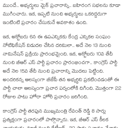
ముందే.. అభ్య‌ర్థులు మైక్ ప్ర‌చారాన్ని.. బ‌హిరంగ స‌భ‌ల‌ను కూడా
ముగించారు. ఇక‌, ఇప్ప‌టి నుంచి అభ్య‌ర్థులు ఒకరిద్దరుగా
ఇంటింటి ప్ర‌చారం చేసుకునే అవ‌కాశం ఉంది.
ఇక‌, అక్టోబ‌రు 6న ఈ ఉపఎన్నిక‌కు కేంద్ర ఎన్నికల సంఘం
నోటిఫికేష‌న్ విడుద‌ల చేసిన ద‌రిమిలా.. అదే నెల 13 నుంచి
నామినేష‌న్ ప్ర‌క్రియ ప్రారంభ‌మైంది. ఇక‌, అక్టోబ‌రు 10వ తేదీ
నుంచి బీఆర్ ఎస్ పార్టీ ప్ర‌చారం ప్రారంభించ‌గా.. కాంగ్రెస్ పార్టీ
అదే నెల 15వ తేదీ నుంచి ప్ర‌చారాన్ని మొద‌లు పెట్టింది.
అంద‌రికన్న ఆల‌స్యంగా బీజేపీ త‌న అభ్య‌ర్థిని ప్ర‌క‌టించ‌డంతో ఈ
పార్టీ చాలా ఆల‌స్యంగా ప్ర‌చార ప‌ర్వంలోకి దిగింది. మొత్తంగా 22
రోజుల పాటు హోరా హోరీ ప్ర‌చారం జ‌రిగింది.
కాంగ్రెస్ పార్టీ త‌ర‌ఫున ముఖ్య‌మంత్రి రేవంత్ రెడ్డి 8 సార్లు
ప్ర‌త్య‌క్షంగా ప్ర‌చారంలో పాల్గొన్నారు. ఇక‌, బీఆర్ ఎస్ కీల‌క