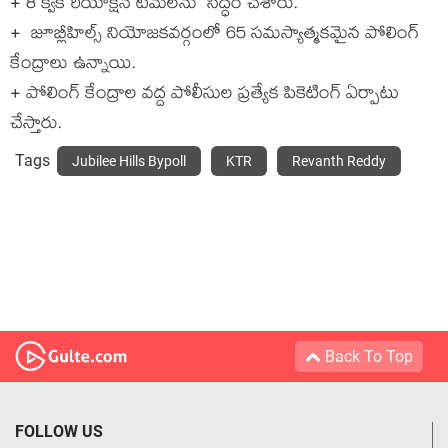
+ 8 క్విక్ రియాక్షన్ టీమ్‌ల‌ను సిద్ధం చేశారు.
+ జూబ్లీహిల్స్ నియోజ‌క‌వ‌ర్గంలో 65 సమస్యాత్మకమైన పోలింగ్
కేంద్రాలు ఉన్నాయి.
+ పోలింగ్ కేంద్రాల వ‌ద్ద పోలీసుల ప్రత్యేక పికెటింగ్ ఏర్పాటు
చేస్తారు.
Tags
Jubilee Hills Bypoll
KTR
Revanth Reddy
Back To Top
FOLLOW US