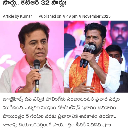
సార్లు.. కేటీఆర్ 32 సార్లు!
Article by
Kumar
Published on: 9:49 pm, 9 November 2025
జూబ్లీహిల్స్ ఉప ఎన్నిక పోలింగ్‌కు సంబంధించిన ప్ర‌చార ప‌ర్వం
ముగిసింది. ఎన్నిక‌ల సంఘం నోటిఫికేషన్ ప్ర‌కారం ఆదివారం
సాయంత్రం 5 గంట‌ల వ‌ర‌కు ప్ర‌చారానికి అవ‌కాశం ఉండ‌గా..
దాదాపు నియోజ‌కవ‌ర్గంలో సాయంత్రం దీనికి ప‌దినిమిషాల