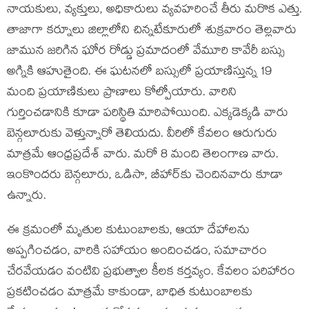
నాయకులు, వ్యక్తులు, అధికారులు వ్యవహరించే తీరు మరొక ఎత్తు.
తాజాగా కర్నూలు జిల్లాలోని చిన్నటేకూరులో శుక్రవారం తెల్లవారు
జామున జరిగిన ఘోర రోడ్డు ప్రమాదంలో వేమూరి కావేరీ బస్సు
అగ్నికి ఆహుతైంది. ఈ ఘటనలో బస్సులో ప్రయాణిస్తున్న 19
మంది ప్రయాణికులు ప్రాణాలు కోల్పోయారు. వారిని
గుర్తించడానికి కూడా పరిస్థితి మారిపోయింది. ఎక్కడెక్కడి వారు
బెన్గలూరుకు వెళ్తున్నారో తెలియదు. వీరిలో కేవలం ఆరుగురు
మాత్రమే ఆంధ్రప్రదేశ్ వారు. మరో 8 మంది తెలంగాణ వారు.
ఇంకొందరు బెన్గలూరు, ఒడిసా, బీహార్‌కు చెందినవారు కూడా
ఉన్నారు.
ఈ క్రమంలో మృతుల కుటుంబాలకు, ఆయా దేహాలను
అప్పగించడం, వారికి సహాయం అందించడం, సమాచారం
చేరవేయడం వంటివి ప్రభుత్వాల కీలక కర్తవ్యం. కేవలం పరిహారం
ప్రకటించడం మాత్రమే కాకుండా, బాధిత కుటుంబాలకు