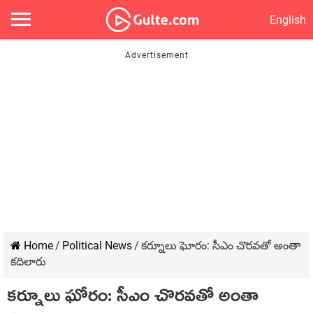
English
Home
/
Political News
/
కర్నూలు ఘోరం: సీఎం చొరవతో అంతా
కదిలారు
కర్నూలు ఘోరం: సీఎం చొరవతో అంతా