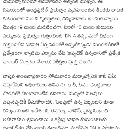
మేమున్నామంటూ ఆదుకోవడం అత్యంత ముఖ్యం. ఈ
విషయంలో ఆంధ్రప్రదేశ్ ప్రభుత్వం వ్యవహరించిన తీరికకు బాధిత
కుటుంబాల నుంచి కృతజ్ఞతలు, ధన్యవాదాలు అందుతున్నాయి.
మొత్తం 19 మంది మరణించగా, వీరిలో 18 మంది కుటుంబ
సభ్యులను ప్రభుత్వం గుర్తించింది. DN A తప్ప, మరో విధంగా
గుర్తించలేని పరిస్థితి ఏర్పడడంతో అప్పటికప్పుడు మంగళగిరిలో
ప్రత్యేకంగా ల్యాబ్‌ను ఏర్పాటు చేసి (ఇప్పటికే ఉన్నదానిలో ప్రత్యేక
ఛాంబర్ ఏర్పాటు చేశారు) పరీక్షలు పూర్తి చేశారు.
వాస్తవ అంచనాప్రకారం సోమవారం మధ్యాహ్నానికి కానీ ఏమీ
చెప్పలేమని అధికారులు తెలిపారు. కానీ, సీఎం చంద్రబాబు
చొరవతో హుటాహుటిన కదిలారు. మధ్యలో సెలవులు
వచ్చినప్పటికీ తీసుకోరాదని, సెలవులో ఉన్న సిబ్బందిని కూడా
రమ్మనాలి అని ఆదేశించి, రెవెన్యూ, పోలీస్, వైద్య సిబ్బంది
అహరాహం శ్రమించారు. ఒకవైపు బాధిత కుటుంబాలకు
దిశానిర్దేశం చేసి వారిని ఊరాడిస్తూ, మరోవైపు DN A పరీక్షలను