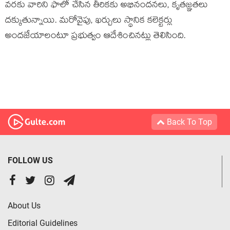
వరకు వారిని ఫాలో చేసిన తీరికకు అభినందనలు, కృతజ్ఞతలు
దక్కుతున్నాయి. మరోవైపు, ఖర్చులు స్థానిక కలెక్టర్లు
అందజేయాలంటూ ప్రభుత్వం ఆదేశించినట్లు తెలిసింది.
Back To Top
FOLLOW US
About Us
Editorial Guidelines