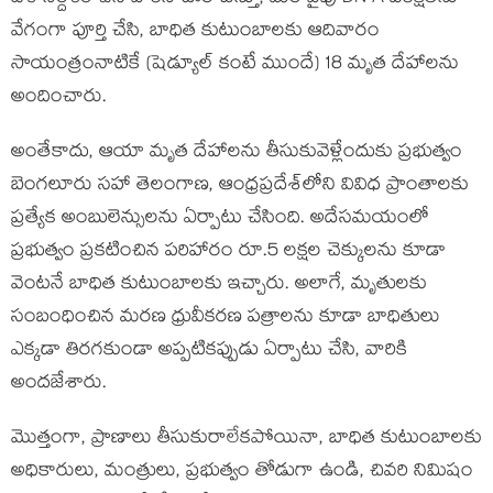
వేగంగా పూర్తి చేసి, బాధిత కుటుంబాలకు ఆదివారం
సాయంత్రంనాటికే (షెడ్యూల్ కంటే ముందే) 18 మృత దేహాలను
అందించారు.
అంతేకాదు, ఆయా మృత దేహాలను తీసుకువెళ్లేందుకు ప్రభుత్వం
బెంగలూరు సహా తెలంగాణ, ఆంధ్రప్రదేశ్‌లోని వివిధ ప్రాంతాలకు
ప్రత్యేక అంబులెన్సులను ఏర్పాటు చేసింది. అదేసమయంలో
ప్రభుత్వం ప్రకటించిన పరిహారం రూ.5 లక్షల చెక్కులను కూడా
వెంటనే బాధిత కుటుంబాలకు ఇచ్చారు. అలాగే, మృతులకు
సంబంధించిన మరణ ధ్రువీకరణ పత్రాలను కూడా బాధితులు
ఎక్కడా తిరగకుండా అప్పటికప్పుడు ఏర్పాటు చేసి, వారికి
అందజేశారు.
మొత్తంగా, ప్రాణాలు తీసుకురాలేకపోయినా, బాధిత కుటుంబాలకు
అధికారులు, మంత్రులు, ప్రభుత్వం తోడుగా ఉండి, చివరి నిమిషం