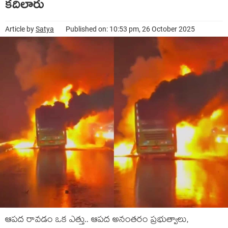
కదిలారు
Article by
Satya
Published on: 10:53 pm, 26 October 2025
ఆపద రావడం ఒక ఎత్తు.. ఆపద అనంతరం ప్రభుత్వాలు,