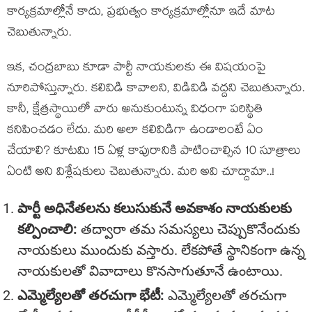
కార్యక్రమాల్లోనే కాదు, ప్రభుత్వం కార్యక్రమాల్లోనూ ఇదే మాట
చెబుతున్నారు.
ఇక, చంద్రబాబు కూడా పార్టీ నాయకులకు ఈ విషయంపై
నూరిపోస్తున్నారు. కలివిడి కావాలని, విడివిడి వద్దని చెబుతున్నారు.
కానీ, క్షేత్రస్థాయిలో వారు అనుకుంటున్న విధంగా పరిస్థితి
కనిపించడం లేదు. మరి అలా కలివిడిగా ఉండాలంటే ఏం
చేయాలి? కూటమి 15 ఏళ్ల కాపురానికి పాటించాల్సిన 10 సూత్రాలు
ఏంటి అని విశ్లేషకులు చెబుతున్నారు. మరి అవి చూద్దామా..!
పార్టీ అధినేతలను కలుసుకునే అవకాశం నాయకులకు
కల్పించాలి:
తద్వారా తమ సమస్యలు చెప్పుకొనేందుకు
నాయకులు ముందుకు వస్తారు. లేకపోతే స్థానికంగా ఉన్న
నాయకులతో వివాదాలు కొనసాగుతూనే ఉంటాయి.
ఎమ్మెల్యేల‌తో తరచుగా భేటీ:
ఎమ్మెల్యేల‌తో తరచుగా