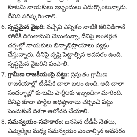
కూటమి నాయకులు ఇబ్బందులు ఎదుర్కొంటున్నారు.
దీనిని పరిష్కరించాలి.
స్పష్టమైన వైఖరి:
వచ్చేవి ఎన్నికల నాటికి కలివిడిగానే
పోటీకి దిగుతామని చెబుతున్నా, దీనిపై అంతర్గత
చర్చల్లో నాయకులు భిన్నాభిప్రాయాలు వ్యక్తం
చేస్తున్నారు. దీనిపై దృష్టి పెట్టాల్సిన అవసరం ఉంది.
స్పష్టమైన వైఖరిని పంపాలి.
గ్రామీణ రాజకీయంపై పట్టు:
ప్రస్తుతం గ్రామీణ
రాజకీయాల్లో టీడీపీకి చాలా బలం ఉంది. అది చాలా
సందర్భాల్లో కూటమి పార్టీలకు ఇబ్బందిగా మారింది.
దీనిపై కూడా పార్టీల అధిష్ఠానాలు చర్చించి పట్టు
పెంచుకునే దిశగా ఆలోచన చేయాలి.
సమన్వయం-సహకారం:
జనసేన-టీడీపీ నేతలు,
ఎమ్మెల్యేల మధ్య సమన్వయం పెంచాల్సిన అవసరం