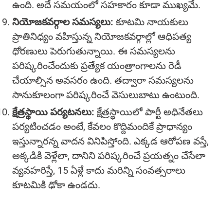
ఉంది. అదే సమయంలో సహకారం కూడా ముఖ్యమే.
నియోజకవర్గాల సమస్యలు:
కూటమి నాయకులు
ప్రాతినిధ్యం వహిస్తున్న నియోజకవర్గాల్లో ఆధిపత్య
ధోరణులు పెరుగుతున్నాయి. ఈ సమస్యలను
పరిష్కరించేందుకు ప్రత్యేక యంత్రాంగాలను రెడీ
చేయాల్సిన అవసరం ఉంది. తద్వారా సమస్యలను
సానుకూలంగా పరిష్కరించే వెసులుబాటు ఉంటుంది.
క్షేత్రస్థాయి పర్యటనలు:
క్షేత్రస్థాయిలో పార్టీ అధినేతలు
పర్యటించడం అంటే, కేవలం కొద్దిమందికే ప్రాధాన్యం
ఇస్తున్నారన్న వాదన వినిపిస్తోంది. ఎక్కడ ఆరోపణ వస్తే,
అక్కడికి వెళ్లేలా, దానిని పరిష్కరించే ప్రయత్నం చేసేలా
వ్యవహరిస్తే, 15 ఏళ్లే కాదు మరిన్ని సంవత్సరాలు
కూటమికి ఢోకా ఉండదు.