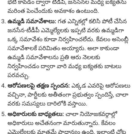
భేటీ కావడం ద్వారా టీడీపీ, జనసేనల మధ్య ఐక్యతను
మరింత పెంచేందుకు అవకాశం ఉంటుంది.
ఉమ్మడి సమావేశాలు:
గత ఎన్నికల్లో కలిసి పోటీ చేసిన
జనసేన-టీడీపీ ఎమ్మెల్యేల‌కు ఇప్పటి వరకు ఉమ్మడిగా
ఒక్క సమావేశం కూడా నిర్వహించలేదు. కేవలం అసెంబ్లీ
సమావేశాలకే పరిమితం అయ్యారు. అలా కాకుండా
ఉమ్మడి సమావేశాలను ప్రతి ఆరు నెలల‌కు
నిర్వహించడం ద్వారా వారి మధ్య ఐక్యతకు బాటలు
పరవచ్చు.
ఆరోపణల‌పై త‌క్షణ స్పంద‌న:
ఎక్కడ ఎవ‌రిపై ఆరోపణలు
వచ్చినా, పార్టీల‌కు అతీతంగా ప్రభుత్వం స్పందిస్తే, చాలా
వర‌కు సమస్యలు దారిలోకి వస్తాయి.
అధికారుల‌కు బాధ్యతలు:
చాలా నియోజకవర్గాల్లో
అధికారులు అచేతనంగా మారుతున్నారు. కేవలం
ఎమ్మెల్యేల‌కు మాత్రమే ప్రాధాన్యం ఉంది. ఇలాంటి చోట