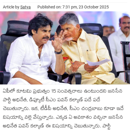
Article by
Satya
Published on: 7:31 pm, 23 October 2025
ఏపీలో కూటమి ప్రభుత్వం 15 సంవత్సరాలు ఉంటుందని జనసేన
పార్టీ అధినేత, డిప్యూటీ సీఎం పవన్ కల్యాణ్ పదే పదే
చెబుతున్నారు. ఇక, టీడీపీ అధినేత, సీఎం చంద్రబాబు కూడా ఇదే
విషయాన్ని వల్లె వేస్తున్నారు. ఎక్కడ ఏ అవకాశం వచ్చినా జనసేన
అధినేత పవన్ కల్యాణ్ ఈ విషయాన్ని చెబుతున్నారు. పార్టీ