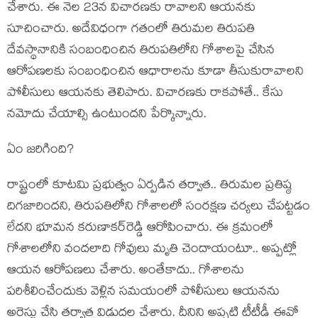
చేశారు. ఈ నెల 23న విచార‌ణ‌కు రావాల‌ని ఆయ‌న‌కు
సూచించారు. అదేవిధంగా గ‌తంలో తిరుమ‌ల తిరుప‌తి
దేవ‌స్థానానికి సంబంధించిన తిరుప‌తిలోని గోశాల‌పై చేసిన
ఆరోప‌ణ‌ల‌కు సంబంధించిన ఆధారాల‌ను కూడా తీసుకురావాల‌ని
పోలీసులు ఆయ‌న‌కు తెలిపారు. విచార‌ణ‌కు రాక‌పోతే.. కేసు
న‌మోదు చేయాల్సి ఉంటుంద‌ని పేర్కొన్నారు.
ఏం జ‌రిగింది?
రాష్ట్రంలో కూటమి ప్ర‌భుత్వం ఏర్ప‌డిన త‌ర్వాత‌.. తిరుమ‌ల ప్ర‌తిష్ఠ
దిగ‌జారింద‌ని, తిరుప‌తిలోని గోశాల‌లో సంర‌క్ష‌ణ చ‌ర్య‌లు చేప‌ట్ట‌డం
లేద‌ని భూమ‌న క‌రుణాక‌ర్‌రెడ్డి ఆరోపించారు. ఈ క్ర‌మంలో
గోశాల‌లోని వంద‌లాది గోవులు మృతి చెందాయంటూ.. అప్ప‌ట్లో
ఆయ‌న ఆరోప‌ణ‌లు చేశారు. అంతేకాదు.. గోశాల‌ను
ప‌రిశీలించేందుకు వెళ్లిన స‌మ‌యంలో పోలీసులు ఆయ‌న‌ను
అరెస్టు చేసి త‌ర్వాత విడుదల చేశారు. దీనిని అప్ప‌టి టీటీడీ ఈవో