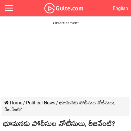
English
Home
/
Political News
/
భూమ‌న‌కు పోలీసుల నోటీసులు,
రీజనేంటి?
భూమ‌న‌కు పోలీసుల నోటీసులు, రీజనేంటి?