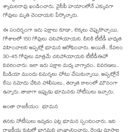
శ్యామ‌ల‌రావు ఖండించారు. వైసీపీ హ‌యాంలోనే ఎక్కువ‌గా
గోవులు మృతి చెందాయ‌ని పేర్కొన్నారు.
ఈ సంద‌ర్భంగా ఇరు ప‌క్షాలు కూడా.. లెక్క‌లు చెప్పుకొచ్చాయి.
గోశాల‌లో 150 గోవులు చనిపోయాయ‌ని. దీనికి టీటీడీ బాధ్య‌త
వహించాల‌ని అప్ప‌ట్లో భూమ‌న ఆరోపించారు. అయితే.. కేవ‌లం
30-45 గోవులు మాత్ర‌మే చనిపోయాయ‌ని టీటీడీఈవో
వివ‌రించారు. ఇలా ఇరు ప‌క్షాల మ‌ధ్య వాగ్వాదం.. వివ‌ర‌ణ‌లు..
మీడియా ముందు విమ‌ర్శ‌లు చోటు చేసుకున్నాయి. అప్ప‌ట్లోనే
కేసు న‌మోదు చేసిన పోలీసులు.. త‌ర్వాత కాలంలో మౌనంగా
ఉన్నారు. తాజాగా ఇప్పుడు భూమ‌న‌కు నోటీసులు ఇచ్చారు.
అంతా రాజ‌కీయం: భూమ‌న‌
త‌న‌కు నోటీసులు ఇవ్వ‌డం ప‌ట్ల భూమ‌న స్పందించారు. ఇది
రాజ‌కీయ కుట్ర‌లో భాగ‌మ‌ని వ్యాఖ్యానించారు. రెండు మాసాల