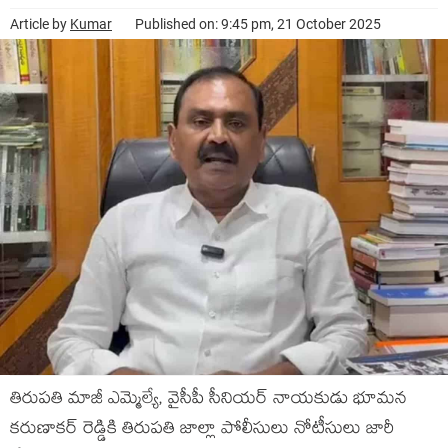
Article by
Kumar
Published on: 9:45 pm, 21 October 2025
తిరుపతి మాజీ ఎమ్మెల్యే, వైసీపీ సీనియర్ నాయ‌కుడు భూమ‌న
క‌రుణాక‌ర్ రెడ్డికి తిరుప‌తి జాల్లా పోలీసులు నోటీసులు జారీ