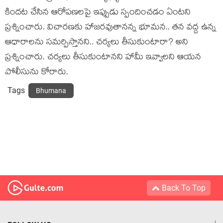
కిందట చేసిన ఆరోప‌ణ‌ల‌పై ఇప్పుడు స్పందించ‌డం ఏంట‌ని
ప్ర‌శ్నించారు. విచార‌ణకు హాజ‌రవుతాన‌న్న భూమ‌న‌.. త‌న వ‌ద్ద ఉన్న
ఆధారాల‌ను స‌మ‌ర్పిస్తాన‌ని.. చ‌ర్య‌లు తీసుకుంటారా? అని
ప్ర‌శ్నించారు. చ‌ర్య‌లు తీసుకుంటాన‌ని హామీ ఇవ్వాల‌ని ఆయ‌న
పోలీసును కోరారు.
Tags
Bhumana
Back To Top