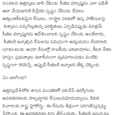
సంచ‌ల‌న ఉత్త‌ర్వులు జారీ చేసింది. సీబీఐ ద‌ర్యాప్తును ఎలా ప‌డితే
అలా వేయ‌డానికి వీల్లేద‌ని స్ప‌ష్టం చేసింది. కేవ‌లం
అత్యంత‌కీల‌క‌మైన కేసులు.. రాష్ట్రాల ప‌రిధిలో ఉన్న‌ పోలీసుల‌పై
విశ్వాసం స‌న్న‌గిల్లుతున్న ప‌రిస్థితులు ఏర్ప‌డిన‌ప్పుడు మాత్రమే
సీబీఐ ద‌ర్యాప్తునకు ఆదేశించాల‌ని స్ప‌ష్టం చేసింది. అంతేకాదు..
సీబీఐకి ఇవ్వాల్సిన కేసుల‌ను స‌మ‌గ్రంగా అధ్య‌య‌నం చేయాల‌ని
సూచించింది. ఆయా కేసుల్లో రాజ‌కీయ ప‌రిణామాలు.. కీల‌క నేత‌ల
హ‌స్తం, ప్ర‌భుత్వాలు ఉదాసీనంగా వ్య‌వ‌హ‌రించ‌డం వంటివి
స్ప‌ష్టంగా క‌నిపిస్తే.. అప్పుడే సీబీఐకి ఇవ్వాల‌ని తేల్చి చెప్పింది.
ఏం జ‌రిగింది?
ఉత్త‌ర‌ప్ర‌దేశ్‌లోని శాస‌న మండ‌లిలో ప‌నిచేసే ఉద్యోగులు
అవ‌క‌త‌వ‌క‌ల‌కు పాల్ప‌డ్డార‌ని కేసులున‌మోద‌య్యాయి. దీనిని
విచారించి రాష్ట్ర హైకోర్టు.. ఈ కేసును తీవ్రంగా ప‌రిగ‌ణిస్తున్న‌ట్టు
పేర్కొంది. ఈ అవ‌క‌త‌వ‌క‌ల నిగ్గు తేల్చేందుకు.. సీబీఐకి ఇస్తున్న‌ట్టు