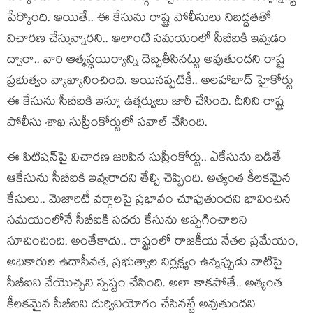
పేర్కొంది. అయితే.. ఈ కేసును రాష్ట్ర పోలీసులు నిబ‌ద్ధ‌త‌తో
విచార‌ణ చేస్తున్నార‌ని.. అలాంటి స‌మ‌యంలో సీబీఐకి ఇవ్వ‌డం
ద్వారా.. వారి ఆత్మ‌స్థ‌యిర్యాన్ని దెబ్బ‌తీసిన‌ట్టు అవుతుంద‌ని రాష్ట్ర
ప్ర‌భుత్వం వ్యాఖ్యానించింది. అయిన‌ప్ప‌టికీ.. అల‌హాబాద్ హైకోర్టు
ఈ కేసును సీబీఐకి ఇస్తూ ఉత్త‌ర్వులు జారీ చేసింది. దీనిని రాష్ట్ర
పోలీసు శాఖ సుప్రీంకోర్టులో స‌వాల్ చేసింది.
ఈ పిటిష‌న్‌పై విచార‌ణ జ‌రిపిన సుప్రీంకోర్టు.. ఏకేసును బ‌డితే
ఆకేసును సీబీఐకి ఇవ్వరాద‌ని తేల్చి చెప్పింది. అత్యంత కీల‌క‌మైన
కేసులు.. మెజారిటీ వ‌ర్గాల‌పై ప్ర‌భావం చూపుతుంద‌ని భావించిన
స‌మ‌యంలోనే సీబీఐకి స‌ద‌రు కేసును అప్ప‌గించాల‌ని
సూచించింది. అంతేకాదు.. రాష్ట్రంలో రాజకీయ నేత‌ల ప్ర‌మేయం,
అధికారుల ఉదాసీన‌త‌, ప్ర‌భుత్వాల నిర్ల‌క్ష్యం ఉన్న‌ప్పుడు వాటిపై
సీబీఐని వేయొచ్చ‌ని స్ప‌ష్టం చేసింది. అలా కాక‌పోతే.. అత్యంత
కీల‌క‌మైన సీబీఐని దుర్వినియోగం చేసిన‌ట్టే అవుతుంద‌ని