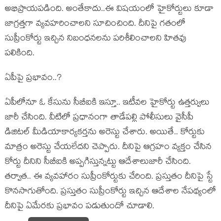
అభిప్రాయ‌ప‌డింది. అంతేకాదు..ఈ విష‌యంలో హైకోర్టులు కూడా
జాగ్ర‌త్త‌గా వ్య‌వ‌హ‌రించాల‌ని సూచించింది. దీనిపై గ‌తంలో
సుప్రీంకోర్టు ఇచ్చిన నిబంధ‌న‌ల‌ను ప‌రిశీలించాల‌ని హిత‌వు
ప‌లికింది.
ఏపీపై ప్ర‌భావం..?
ఏపీలోనూ ఓ కేసును సీబీఐకి ఇస్తూ.. ఇటీవ‌ల హైకోర్టు ఉత్త‌ర్వులు
జారీ చేసింది. వీటిలో ప్ర‌ధానంగా తాడేప‌ల్లి పోలీసులు వైసీపీ
డిజిట‌ల్ మీడియాకార్య‌క‌ర్త‌ను అరెస్టు చేశారు. అయితే.. కోర్టుకు
మాత్రం అరెస్టు చేయ‌లేద‌ని చెప్పారు. దీనిపై ఆగ్ర‌హం వ్య‌క్తం చేసిన
కోర్టు దీనిని సీబీఐకి అప్ప‌గిస్తున్న‌ట్టు ఆదేశాలుజారీ చేసింది.
త‌ర్వాత‌.. ఈ వ్య‌వ‌హారం సుప్రీంకోర్టుకు చేరింది. ప్ర‌స్తుతం దీనిపై స్టే
కొన‌సాగుతోంది. ప్ర‌స్తుతం సుప్రీంకోర్టు ఇచ్చిన ఆదేశాల నేప‌థ్యంలో
దీనిపై ఏమేర‌కు ప్ర‌భావం ప‌డుతుందో చూడాలి.