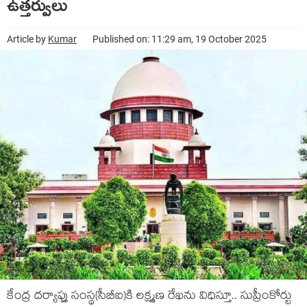
ఉత్త‌ర్వులు
Article by
Kumar
Published on: 11:29 am, 19 October 2025
కేంద్ర దర్యాప్తు సంస్థ‌(సీబీఐ)కి ల‌క్ష్మ‌ణ రేఖను విధిస్తూ.. సుప్రీంకోర్టు