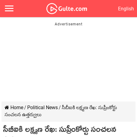
English
Home
/
Political News
/
సీబీఐకి ల‌క్ష్మ‌ణ రేఖ‌: సుప్రీంకోర్టు
సంచ‌ల‌న ఉత్త‌ర్వులు
సీబీఐకి ల‌క్ష్మ‌ణ రేఖ‌: సుప్రీంకోర్టు సంచ‌ల‌న