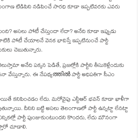
ెలంగాణ టిడిపిని నడిపించే సారధి కూడా ఇప్పటివరకు ఎవరు
వుతుంది? అసలు పోటీ చేస్తుందా లేదా? అనేది కూడా ఇప్పుడు
 నాటికి పోటీ చేయాలనే వెనక భావిస్తే ఇప్పటినుంచే పార్టీ
ులు చెబుతున్నారు.
్తామా అనేది పక్కన పెడితే, ప్రజల్లోకి పార్టీని తీసుకెళ్లేందుకు
వేస్తున్నారు. ఈ నేపథ్యത്തിൽ పార్టీ అధిపతిగా సీఎం
అయితే కనిపించడం లేదు. మరోవైపు ఎన్టీఆర్ భవన్ కూడా ఖాళీగా
ున్నాయి. దీనిని బట్టి అసలు తెలంగాణలో పార్టీ ఉన్నట్టా లేనట్టా
 ఎన్నికల్లో పార్టీ పుంజుకుంటుందని కొందరు, లేదు మౌనంగా
తారో చూడాలి.