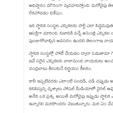
అధిష్ఠానం మౌనంగా వ్యవహరిస్తోంది. మరోవైపు త
లేకపోవడం విశేషం.
ఇక స్థానిక సంస్థల ఎన్నికలకు పార్టీ ఎలా సిద్ధమ
ఆసక్తిగా మారింది. నిజానికి వచ్చే అసెంబ్లీ ఎన్నికల
పుంజుకోవాల్సిన అవసరం ఉందని తెలంగాణ నాయక
స్థానిక సంస్థల్లో పోటీ చేయడం ద్వారా ఓడుతామా గెలుస
ఇవే సరైన ఎన్నికలని చాలామంది నాయకులు అంచనా 
చంద్రబాబు తీసుకునే నిర్ణయం కీలకం.
కానీ ఇప్పటివరకు ఎలాంటి సందడి, చడి చప్పుడు 
కనిపిస్తున్న దృశ్యాలు సోషల్ మీడియాలో వైరల్ అవుత
అనేది ఒక ప్రశ్న. అయితే మరోవైపు ఇప్పుడు స్థానిక
ఉన్నారని మరికొందరు చెబుతున్నారు. మరి ఏం చేస్