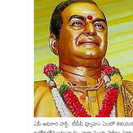
ఏపీ అధికార పార్టీ.. టీడీపీ వ్యూహం ఏంటో తెలి