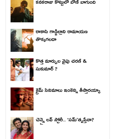
కనకరాజు కొట్టులో బోణీ బాగుంది
రాకాసి గాడ్జిల్లాని రామాయణ
తొక్కగలదా
కొత్త మార్పుల వైపు చరణ్ &
సుకుమార్ ?
క్రైమ్ సినిమాలు ఇంకెన్ని తీస్తారయ్యా
చెన్నై లవ్ స్టోరీ... ‘సమ్’తృప్తేనా?