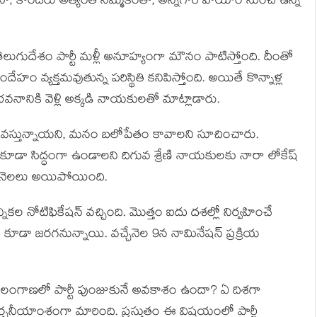
ినా, కొందరు అత్యంత నమ్మకంతో, అన్నగారి హయాం నుంచి ఉన్న
తెలుగుదేశం పార్టీ మళ్లీ అనూహ్యంగా మౌనం పాటిస్తోంది. దీంతో
దేహం వ్యక్తమవుతున్న పరిస్థితి కనిపిస్తోంది. అయితే కొన్నాళ్ల
భవనానికి వెళ్లి అక్కడి నాయకులతో మాట్లాడారు.
ికలు వస్తున్నాయని, మనం బలోపేతం కావాలని సూచించారు.
 కూడా సిద్ధంగా ఉండాలని దిగువ శ్రేణి నాయకులకు నారా లోకేష్
గు నెలలు అయిపోయింది.
ికల నోటిఫికేషన్ వచ్చింది. మొత్తం ఐదు దశల్లో నిర్వహించే
లు కూడా జరగనున్నాయి. వచ్చేనెల 9న నామినేషన్ ప్రక్రియ
ెలంగాణలో పార్టీ పుంజుకునే అవకాశం ఉందా? ఏ దిశగా
 చర్చనీయాంశంగా మారింది. ప్రస్తుతం ఈ విషయంలో పార్టీ