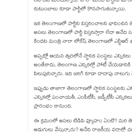
లబోదిబోమంటున్నారు. చాలా మంది పార్టీలు మార
కుటుంబాలు కూడా పార్టీలో కొనసాగుతున్నాయి.
ఇక తెలంగాణలో పార్టీని విస్తరించాలని భావించిన 
అసలు తెలంగాణలో పార్టీ విస్తరిస్తారా లేదా అనేది సం
కిందట మంత్రి నారా లోకేష్ తెలంగాణలో ఎన్టీఆర్ 
అప్పట్లో ఆయ‌న త్వరలోనే స్థానిక సంస్థలు ఎన్న
అంతేకాదు, తెలంగాణ ఎన్నికల్లో పోటీ చేయడానికి
పిలుపునిచ్చారు. ఇది జరిగి కూడా దాదాపు నాలు
ఇప్పుడు తాజాగా తెలంగాణలో స్థానిక సంస్థలకు ఎన్న
ఎన్నికల్లో పంచాయతీ, ఎంపీటీసీ, జడ్పీటీసీ ఎన్నిక
ప్రారంభం కానుంది.
ఈ క్రమంలో అసలు టిడిపి వ్యూహం ఏంటి? మరి త
అడుగులు వేస్తున్నారు? అనేది రాజకీయ వర్గాల్లో