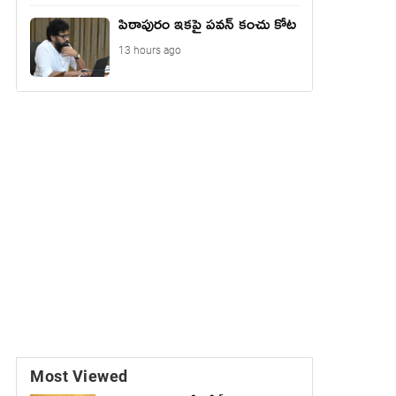
పిఠాపురం ఇకపై పవన్ కంచు కోట
13 hours ago
Most Viewed