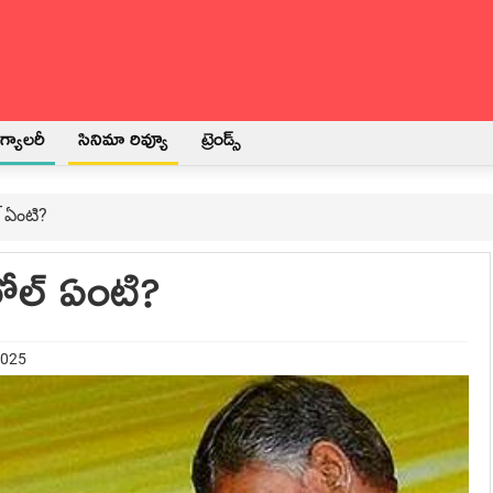
్యాలరీ
సినిమా రివ్యూ
ట్రెండ్స్
ల్ ఏంటి?
 రోల్ ఏంటి?
2025