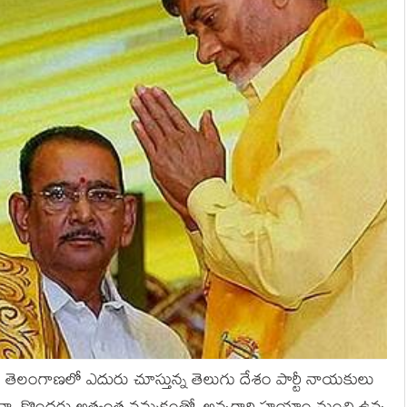
యక తెలంగాణలో ఎదురు చూస్తున్న తెలుగు దేశం పార్టీ నాయకులు