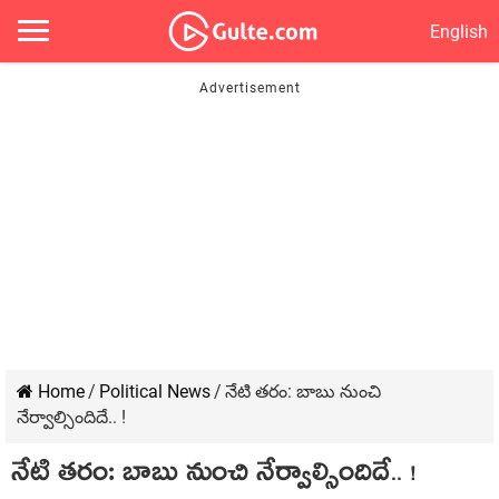
English
Home
/
Political News
/
నేటి త‌రం: బాబు నుంచి
నేర్వాల్సిందిదే.. !
నేటి త‌రం: బాబు నుంచి నేర్వాల్సిందిదే.. !