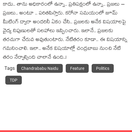
కాదు.. తాను అధికారంలో ఉన్నా.. ప్ర‌తిప‌క్షంలో ఉన్నా.. ప్ర‌జ‌లు –
ప్ర‌జ‌లు.. అంటూ .. ప‌రిత‌పిస్తారు. క‌రోనా స‌మ‌యంలో జూమ్
మీటింగ్ ద్వారా అంద‌రినీ ఏకం చేసి.. ప్ర‌జ‌ల‌కు అనేక విష‌యాల‌పై
వైద్య నిపుణుల‌తో స‌ల‌హాలు ఇప్పించారు. ఇలానే.. ప్ర‌జ‌ల‌కు
త‌ర‌చుగా చేరువ అవుతుంటారు. నేటిత‌రం కూడా.. ఈ విష‌యాన్ని
గ‌మ‌నించాలి. ఇలా.. అనేక విష‌యాల్లో చంద్ర‌బాబు నుంచి నేటి
త‌రం నేర్వాల్సింది చాలానే ఉంది..!
Tags
Chandrababu Naidu
Feature
Politics
TDP