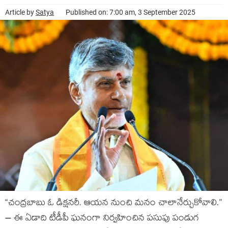
Article by
Satya
Published on: 7:00 am, 3 September 2025
“చంద్ర‌బాబు ఓ డిక్ష‌న‌రీ. ఆయ‌న నుంచి మ‌నం చాలానేర్చుకోవాలి.”
– ఈ ఏడాది టీడీపీ ఘ‌నంగా నిర్వహించిన ప‌సుపు పండుగ