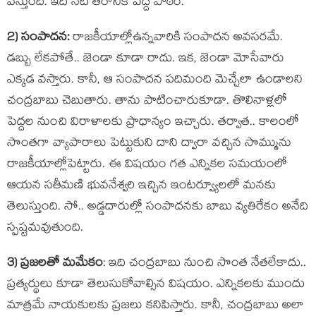
వేస్తుంది. ఇది నేటి త‌రానికి పెద్ద పాఠం.
2) సంపాద‌న‌:
రాజ‌కీయాల్లోఉన్న‌వారికి సంపాద‌న అవ‌స‌ర‌మే.
డ‌బ్బు లేక‌పోతే.. జెండా కూడా రాదు. ఇక‌, జెండా మోసేవారు
ఎక్క‌డ వ‌స్తారు. కానీ, ఆ సంపాద‌న ప‌దిమంది మెచ్చేలా ఉండాల‌ని
చంద్ర‌బాబు చెబుతారు. తాను పాటించారుకూడా. తొలినాళ్ల‌లో
పెద్ద‌ల నుంచి విరాళాల‌కు ప్రాధాన్యం ఇచ్చారు. త‌ర్వాత‌.. కాలంలో
సొంత‌గా వ్యాపారాలు పెట్టుకుని దాని ద్వారా వ‌చ్చిన సొమ్మును
రాజ‌కీయాల్లోపెట్టారు. ఈ విష‌యం గ‌త ఎన్నిక‌ల స‌మ‌యంలో
ఆయ‌న స‌తీమ‌ణి భువ‌నేశ్వ‌రి ఇచ్చిన ఇంట‌ర్వ్యూల‌లో మ‌న‌కు
తెలుస్తుంది. సో.. అడ్డ‌దారుల్లో సంపాద‌న‌కు బాబు వ్య‌తిరేకం అనేది
స్ప‌ష్ట‌మ‌వుతుంది.
3) ప్ర‌జ‌ల‌తో మ‌మేకం
: ఇది చంద్ర‌బాబు నుంచి సొంత నేత‌లేకాదు..
ప్ర‌త్య‌ర్థులు కూడా తెలుసుకోవాల్సిన విష‌యం. ఎన్నిక‌ల‌కు ముందు
మాత్ర‌మే నాయ‌కుల‌కు ప్ర‌జ‌లు క‌నిపిస్తారు. కానీ, చంద్ర‌బాబు అలా