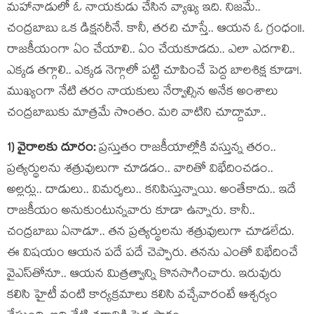
మ‌హానాడులో ఓ నాయ‌కుడు చేసిన వ్యాఖ్య ఇది. నిజ‌మే..
చంద్ర‌బాబు ఒక డిక్ష‌న‌రీనే. కానీ, త‌ర‌చి చూస్తే.. ఆయ‌న ఓ గ్రంధం!!.
రాజ‌కీయంగా ఏం చేయాలి.. ఏం చేయ‌కూడ‌దు.. ఎలా ఎద‌గాలి..
ఎక్క‌డ త‌గ్గాలి.. ఎక్క‌డ నెగ్గాలో ప‌ట్టి చూపించే పెద్ద బాలశిక్ష కూడా!.
ముఖ్యంగా నేటి త‌రం నాయ‌కులు నేర్వాల్సిన అనేక అంశాలు
చంద్ర‌బాబుకు మాత్ర‌మే సొంతం. మ‌రి వాటిని చూద్దామా..
1) వైరాల‌కు దూరం:
ప్ర‌స్తుతం రాజ‌కీయాల్లోకి వ‌స్తున్న త‌రం..
ప్ర‌త్య‌ర్థుల‌ను శ‌త్రువులుగా చూడ‌డం.. వారితో విభేదించ‌డం..
అల్ల‌ర్లు.. దాడులు.. విమ‌ర్శ‌లు.. క‌నిపిస్తున్నాయి. అంతేకాదు.. ఇదే
రాజ‌కీయం అనుకుంటున్న‌వారు కూడా ఉన్నారు. కానీ..
చంద్ర‌బాబు ఏనాడూ.. తన ప్ర‌త్య‌ర్థుల‌ను శ‌త్రువులుగా చూడ‌లేదు.
ఈ విష‌యం ఆయ‌న ప‌దే ప‌దే చెప్పారు. త‌న‌ను ఎంతో విభేదించే
వైఎస్‌తోనూ.. ఆయ‌న మిత్ర‌త్వాన్ని కొన‌సాగించారు. ఇరువురు
క‌లిసి హైటీ వంటి కార్య‌క్ర‌మాలు క‌లిసి వ‌చ్చేవారంటే ఆశ్చ‌ర్యం