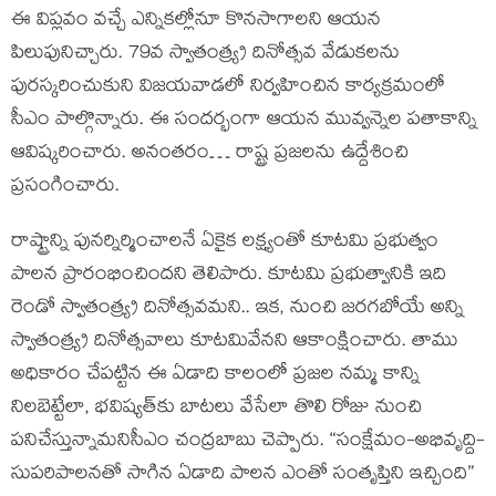
ఈ విప్లవం వ‌చ్చే ఎన్నికల్లోనూ కొన‌సాగాల‌ని ఆయ‌న
పిలుపునిచ్చారు. 79వ స్వాతంత్య్ర దినోత్స‌వ వేడుక‌ల‌ను
పుర‌స్క‌రించుకుని విజ‌య‌వాడ‌లో నిర్వ‌హించిన కార్య‌క్ర‌మంలో
సీఎం పాల్గొన్నారు. ఈ సంద‌ర్భంగా ఆయ‌న మువ్వ‌న్నెల ప‌తాకాన్ని
ఆవిష్క‌రించారు. అనంత‌రం… రాష్ట్ర ప్ర‌జ‌ల‌ను ఉద్దేశించి
ప్ర‌సంగించారు.
రాష్ట్రాన్ని పునర్నిర్మించాలనే ఏకైక లక్ష్యంతో కూట‌మి ప్ర‌భుత్వం
పాలన ప్రారంభించింద‌ని తెలిపారు. కూట‌మి ప్ర‌భుత్వానికి ఇది
రెండో స్వాతంత్య్ర దినోత్స‌వ‌మ‌ని.. ఇక‌, నుంచి జ‌ర‌గ‌బోయే అన్ని
స్వాతంత్య్ర దినోత్స‌వాలు కూట‌మివేన‌ని ఆకాంక్షించారు. తాము
అధికారం చేపట్టిన ఈ ఏడాది కాలంలో ప్రజల నమ్మ కాన్ని
నిలబెట్టేలా, భవిష్యత్‌కు బాటలు వేసేలా తొలి రోజు నుంచి
పనిచేస్తున్నామ‌నిసీఎం చంద్ర‌బాబు చెప్పారు. “సంక్షేమం-అభివృద్ది-
సుపరిపాలనతో సాగిన ఏడాది పాలన ఎంతో సంతృప్తిని ఇచ్చింది”