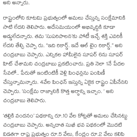
అని అన్నారు.
రాష్ట్రంలోని కూటమి ప్రభుత్వంలో అమ‌లు చేస్తున్న సంక్షేమానికి
సాటి లేదని తెలిపారు. అదేస‌మయంలో అభివృద్దికి కూడా
అడ్డులేదన్నారు. త‌మ ‘సుపరిపాలన’కు పోటీ ఇచ్చే శ‌క్తి ఎవ‌రికీ
లేద‌ని తేల్చి చెప్పా రు. “ఇది రికార్డ్. ఇదే ఆల్ టైం రికార్డ్.” అని
చంద్ర‌బాబు చెప్పారు. ఎన్నికల హామీలైన‌ సూపర్ 6ను సూపర్
హిట్ చేశామ‌ని చంద్ర‌బాబు ప్ర‌క‌టించారు. ప్ర‌తి నెలా 1నే పేదల
సేవలో.. పేరుతో ఇంటింటికీ వెళ్లి పింఛ‌న్ల‌ను పంపిణీ
చేస్తున్నామ‌న్నారు. 4వేల పింఛ‌న్ ఇస్తున్న ఏకైక రాష్ట్రం ఏపీనేన‌ని
చెప్పారు. ‘సంక్షేమ రాజ్యానికి కొత్త అర్థాన్ని ఇచ్చాం. ‘ అని
చంద్ర‌బాబు తెలిపారు.
‘తల్లికి వందనం’ పథకాన్ని రూ.10 వేల కోట్లతో అమ‌లు చేసిన‌ట్టు
చంద్ర‌బాబు చెప్పారు. అన్నదాత సుఖీ భవ పథకంలో మొదటి
విడతగా రాష్ట్ర ప్రభుత్వం రూ.5 వేలు, కేంద్రం రూ.2 వేలు కలిపి