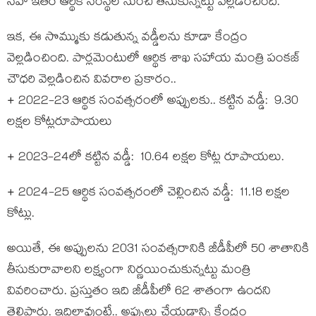
స‌హా ఇత‌ర ఆర్థిక సంస్థ‌ల నుంచి తీసుకున్న‌ట్టు వెల్ల‌డించింది.
ఇక‌, ఈ సొమ్ముకు క‌డుతున్న వ‌డ్డీల‌ను కూడా కేంద్రం
వెల్ల‌డించింది. పార్ల‌మెంటులో ఆర్థిక శాఖ స‌హాయ మంత్రి పంక‌జ్
చౌధ‌రి వెల్ల‌డించిన వివ‌రాల ప్ర‌కారం..
+ 2022-23 ఆర్థిక సంవ‌త్స‌రంలో అప్పుల‌కు.. క‌ట్టిన వ‌డ్డీ: 9.30
ల‌క్ష‌ల కోట్ల‌రూపాయ‌లు
+ 2023-24లో క‌ట్టిన వ‌డ్డీ: 10.64 ల‌క్ష‌ల కోట్ల రూపాయ‌లు.
+ 2024-25 ఆర్థిక సంవ‌త్స‌రంలో చెల్లించిన వ‌డ్డీ: 11.18 ల‌క్ష‌ల
కోట్లు.
అయితే, ఈ అప్పుల‌ను 2031 సంవత్స‌రానికి జీడీపీలో 50 శాతానికి
తీసుకురావాల‌ని ల‌క్ష్యంగా నిర్ణ‌యించుకున్న‌ట్టు మంత్రి
వివ‌రించారు. ప్ర‌స్తుతం ఇది జీడీపీలో 62 శాతంగా ఉంద‌ని
తెలిపారు. ఇదిలావుంటే.. అప్పులు చేయ‌డాన్ని కేంద్రం