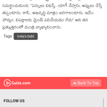
స‌మ‌ర్థించుకుంది. “ప‌న్నులు విధిస్తే.. యాగీ చేస్తారు. అప్పులు చేస్తే
త‌ప్పంటారు. కానీ.. అభివృద్ధి మాత్రం జ‌ర‌గాలంటారు. ఇదేం
చొద్యం. విప‌క్షాల‌కు మైండ్ ప‌నిచేయ‌డం లేదు“ అని త‌న
ప్ర‌త్యుత్త‌రంలో మంత్రి వ్యాఖ్యానించారు.
Tags
India's Debt
Back To Top
FOLLOW US