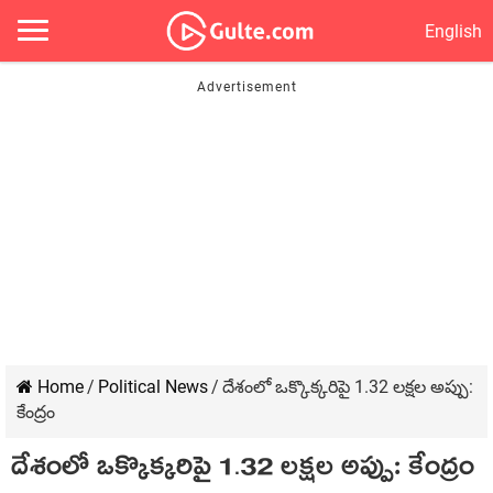
English
Home
/
Political News
/
దేశంలో ఒక్కొక్క‌రిపై 1.32 ల‌క్ష‌ల అప్పు:
కేంద్రం
దేశంలో ఒక్కొక్క‌రిపై 1.32 ల‌క్ష‌ల అప్పు: కేంద్రం