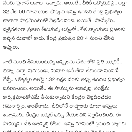
వేల‌కు పైగానే జ‌నాభా ఉన్నారు. అయితే.. వీరికి ఒక్కొక్క‌రిపై.. ల‌క్షా
32 వేల 59 రూపాయ‌ల చొప్పున అప్పు ఉంద‌ని కేంద్ర ప్ర‌భుత్వం
తాజాగా పార్ల‌మెంటులో వెల్ల‌డించింది. అయితే.. సొమ్మేమీ..
వ్య‌క్తిగ‌తంగా ప్ర‌జ‌లు తీసుకున్న అప్పులో.. లేక బ్యాంకులు ప్ర‌జ‌ల‌కు
ఇచ్చిన రుణాలో కాదు. కేంద్ర ప్ర‌భుత్వం 2014 నుంచి చేసిన
అప్పులు.
నాటి నుంచి తీసుకుంటున్న అప్పుల‌ను దేశంలోని ప్ర‌తి ఒక్క‌రికీ..
చిన్నా, పెద్దా, పురుషుడు, మ‌హిళ అనే తేడా లేకుండా పంపిణీ
చేస్తే.. ఒక్కొక్క‌రి త‌ల‌పై 1.32 ల‌క్షల వ‌ర‌కు అప్పు ఉంద‌ని ప్ర‌భుత్వం
వివ‌రించింది. అయితే.. ఈ సొమ్మును అభివృద్ధి, సంక్షేమ
కార్య‌క్ర‌మాల‌కోస‌మే తీసుకున్నామ‌ని కేంద్రం వెల్ల‌డించడం
గ‌మ‌నార్హం. అంతేకాదు.. దీనిలోనే రాష్ట్రాల‌కు కూడా అప్పులు
ఇచ్చామ‌ని.. కేంద్రం ఒక్క‌టే ఖ‌ర్చు చేయలేద‌ని వెల్ల‌డించింది. ఈ
సొమ్మును దేశ అభివృద్ధి కోసం అప్పు రూపంలో ప్ర‌పంచ బ్యాంకు