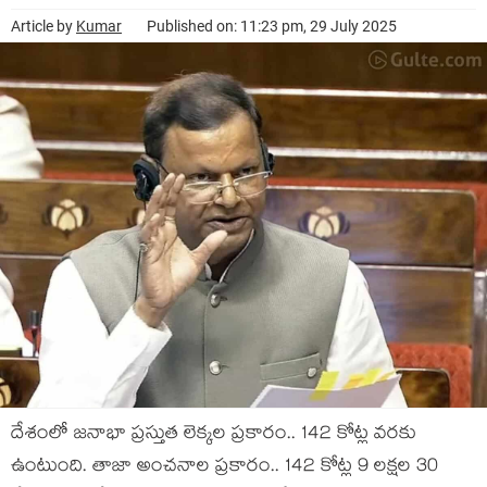
Article by
Kumar
Published on: 11:23 pm, 29 July 2025
దేశంలో జ‌నాభా ప్ర‌స్తుత లెక్క‌ల ప్ర‌కారం.. 142 కోట్ల వ‌ర‌కు
ఉంటుంది. తాజా అంచ‌నాల ప్ర‌కారం.. 142 కోట్ల 9 ల‌క్ష‌ల 30