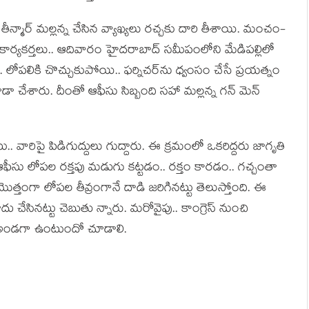
్మార్ మ‌ల్ల‌న్న చేసిన వ్యాఖ్య‌లు ర‌చ్చ‌కు దారి తీశాయి. మంచం-
్య‌క‌ర్త‌లు.. ఆదివారం హైద‌రాబాద్ స‌మీపంలోని మేడిప‌ల్లిలో
. లోపలికి చొచ్చుకుపోయి.. ఫ‌ర్నిచ‌ర్‌ను ధ్వంసం చేసే ప్ర‌య‌త్నం
ూడా చేశారు. దీంతో ఆఫీసు సిబ్బంది స‌హా మ‌ల్ల‌న్న గ‌న్ మెన్
ు.. వారిపై పిడిగుద్దులు గుద్దారు. ఈ క్ర‌మంలో ఒకరిద్ద‌రు జాగృతి
 ఆఫీసు లోప‌ల ర‌క్త‌పు మ‌డుగు క‌ట్ట‌డం.. ర‌క్తం కార‌డం.. గ‌చ్చంతా
ొత్తంగా లోప‌ల తీవ్రంగానే దాడి జ‌రిగిన‌ట్టు తెలుస్తోంది. ఈ
చేసిన‌ట్టు చెబుతు న్నారు. మ‌రోవైపు.. కాంగ్రెస్ నుంచి
‌కు అండ‌గా ఉంటుందో చూడాలి.