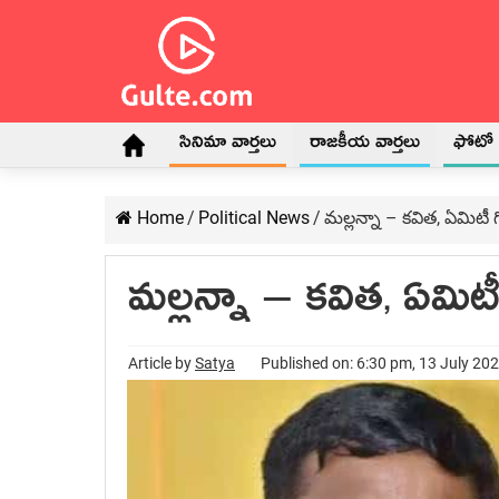
సినిమా వార్తలు
రాజకీయ వార్తలు
ఫోటో గ
Home
/
Political News
/
మ‌ల్ల‌న్నా – కవిత, ఏమిటీ
మ‌ల్ల‌న్నా – కవిత, ఏమి
Article by
Satya
Published on: 6:30 pm, 13 July 20