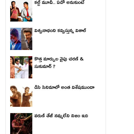
కల్ట్ మూవీ... ఏదో అనుకుంటే
విశ్వనాథంని కవ్విస్తున్న విశాల్
కొత్త మార్పుల వైపు చరణ్ &
సుకుమార్ ?
డిసి సినిమాలో అంత విశేషముందా
వరుణ్ తేజ్ నమ్మలేని నిజం ఇది