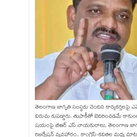
తెలంగాణ జాగృతి సంస్థ‌కు చెందిన కార్య‌క‌ర్త‌ల‌పై ఎమ
విరుచు కుప‌డ్డారు. తుపాకీతో బెదిరించ‌డ‌మే కాకుండ
ష‌యంపై బీఆర్ ఎస్ నాయ‌కురాలు, తెలంగాణ జాగృతి చ
రిజ‌ర్వేష‌న్ వ్య‌వ‌హారం.. కాంగ్రెస్‌-క‌విత‌ల మ‌ధ్య 