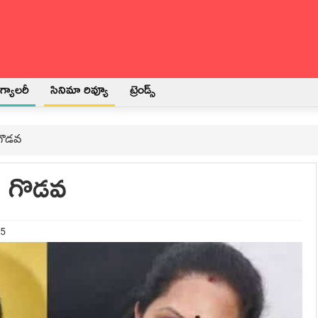
్యాలరీ
సినిమా రివ్యూ
ట్రెండ్స్
 గొడవ
టీ గొడవ
25