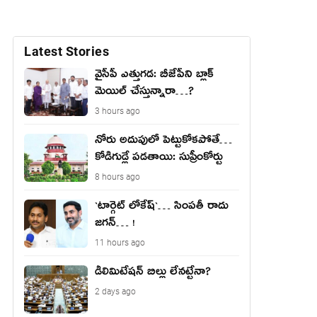
Latest Stories
వైసీపీ ఎత్తుగ‌డ‌: బీజేపీని బ్లాక్
మెయిల్ చేస్తున్నారా…?
3 hours ago
నోరు అదుపులో పెట్టుకోక‌పోతే…
కోడిగుడ్లే ప‌డ‌తాయి: సుప్రీంకోర్టు
8 hours ago
`టార్గెట్ లోకేష్‌`… సింప‌తీ రాదు
జ‌గ‌న్‌… !
11 hours ago
డీలిమిటేషన్ బిల్లు లేన‌ట్టేనా?
2 days ago