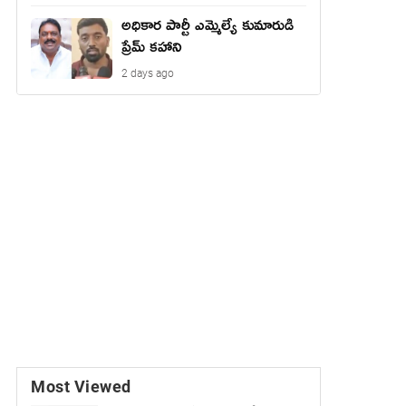
అధికార పార్టీ ఎమ్మెల్యే కుమారుడి
ప్రేమ్ కహాని
2 days ago
Most Viewed