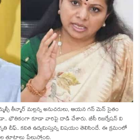
్మెల్సీ తీన్మార్‌ మ‌ల్ల‌న్న అనుచ‌రులు, ఆయ‌న గ‌న్ మెన్ సైతం
ా.. భౌతికంగా కూడా వారిపై దాడి చేశారు. బీసీ రిజ‌ర్వేష‌న్ వి
ీఫ్‌.. క‌విత ఉద్య‌మిస్తున్న విష‌యం తెలిసిందే. ఈ క్ర‌మంలో
మాట‌ల తూటాలు పేలుస్తోంది.