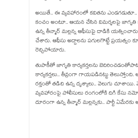
అయితే.. ఈ వ్య‌వ‌హారంలో క‌విత‌ను ఎండ‌గ‌డుతూ.. తీన
కంచం అంటూ.. ఆయ‌న చేసిన విమ‌ర్శ‌ల‌పై జాగృతి కార
ఉన్న తీన్మార్ మ‌ల్ల‌న్న ఆఫీసుపై దాడికి య‌త్నించారు
చేశారు. ఆఫీసు అద్దాల‌ను ప‌గుల‌గొట్టే ప్ర‌య‌త్నం క
రెచ్చిపోయారు.
తుపాకీతో జాగృతి కార్య‌క‌ర్త‌ల‌ను బెదిరించ‌డంతోపాట
కార్య‌క‌ర్త‌లు.. తీవ్రంగా గాయ‌ప‌డిన‌ట్టు తెలుస్తోంది.
ర‌క్తంతో త‌డిచి ఉన్న దృశ్యాలు.. వెలుగు చూశాయి. మ
వ్య‌వ‌హారంపై పోలీసులు రంగంలోకి దిగి కేసు న‌మోదు 
దూరంగా ఉన్న తీన్మార్ మ‌ల్లన్న‌కు.. పార్టీ ఏమేర