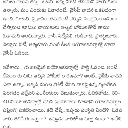
అస‌లు గెలుపే త‌ప్ప‌.. ఓట‌మి అన్న మాటే తెలియ‌ని నాయ‌కులు
ఉన్నారు. మ‌రి ఎందుకు ఓడారంటే.. వైసీపీ వాద‌న ఒక‌విధంగా
ఉంది. కూట‌మి ప్ర‌భావం, త‌మ‌కంటే ఎక్కువ సంక్షేమం అమ‌లు
చేస్తామ‌ని కూట‌మి నాయ‌కులు ఇచ్చిన హామీల‌తోనే తాము
ఓడామ‌ని అంటున్నారు. కానీ, స‌ర్వేప‌ల్లి, గుడివాడ‌, ప్రొద్దుటూరు,
నెల్లూరు సిటీ, ఆత్మకూరు వంటి కీల‌క నియోజ‌క‌వ‌ర్గాల్లో కూడా
వైసీపీ ఓడింది.
ఇవేకాదు.. 75 బ‌ల‌మైన నియోజ‌క‌వ‌ర్గాల్లో పార్టీ ఓడింది. అంటే..
కేవ‌లం కూట‌మి ఇచ్చిన హామీలే కార‌ణమా? అంటే.. వైసీపీ వాద‌న
ఎలా ఉన్నా.. అక్క‌డి నుంచి పోటీ చేసిన వారిపైఉన్న వ్య‌తిరేక‌త
పెర‌గ‌డం వ‌ల్లేన‌ని ప‌రిశీల‌కులు చెబుతున్నారు. దీనికితోడు.. 30-
40 నియోజ‌క‌వ‌ర్గాల్లో చేసిన ప్ర‌యోగాలు కూడా(ని యోజ‌క‌వ‌ర్గాల
ష‌ఫ్లింగ్‌) విక‌టించాయి. క‌ట్ చేస్తే.. ఇప్ప‌డు ప‌రిస్థితి ఏంటి? ఓడిన
వారు తిరిగి గెలుస్తారా? ఇప్పుడు వారిలో ఆ స‌త్తా ఉందా? అనేది