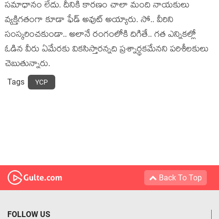
స‌మాధానం లేదు. దీనికి కార‌ణం చాలా మంది నాయ‌కులు
వ్య‌క్తిగ‌తంగా కూడా ఫేడ్ అవుట్ అయ్యారు. సో.. వీరిని
సంస్క‌రించ‌కుండా.. అలానే రంగంలోకి దిగితే.. గ‌త ఎన్నిక‌ల్లో
ఓడిన వీరు ఏమేర‌కు విక‌సిస్తార‌న్న‌ది ప్ర‌శ్నార్థ‌క‌మేన‌ని ప‌రిశీల‌కులు
చెబుతున్నారు.
Tags
YCP
Back To Top
FOLLOW US