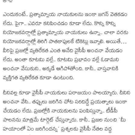
ప్ర‌శ్న.
ఎందుకంటే.. ప్ర‌త్యామ్నాయ నాయ‌కుల‌ను ఇంకా జ‌గ‌న్ వెత‌కడం
లేదు. పైగా.. ఎవ‌రూ క‌నిపించ‌డం కూడా లేదు. కొన్ని కొన్ని
నియోజ‌క‌వ‌ర్గాల్లో ప్ర‌త్యామ్నాయ నాయ‌కులు ఉన్నా.. చాలా వ‌ర‌కు
నియోజ‌క‌వ‌ర్గాల్లో తిరిగి పాత‌కాపుల‌కే టికెట్లు ఇవ్వాలి. అయితే…
వీరిపై ప్ర‌జ‌ల్లో వ్య‌తిరేక‌త ఎంత అనేది వైసీపీ అంచ‌నా వేయ‌డం
లేదు. అంతా కూట‌మి వ‌ల్లే.. కూట‌మి ప్ర‌భావం వ‌ల్లే ఓడామ‌ని
అంచ‌నా వేసుకుని.. అక్క‌డే ఆగిపోతోంది. కానీ.. వాస్త‌వానికి
వ్య‌క్తిగ‌త వ్య‌తిరేకత కూడా ఉంటుంది.
దీనివ‌ల్ల కూడా వైసీపీ నాయ‌కులు ప‌రాజ‌యం పాల‌య్యారు. దీనిని
అంచ‌నా వేసి.. త‌ప్పులు జ‌రిగిన చోట స‌రిదిద్దే ప్ర‌య‌త్నాలు ఇంకా
చేయ‌డం లేదు. ప్ర‌జ‌ల్లోకి నాయకుల‌ను పంపిస్తున్నా.. టీడీపీ
పాల‌న‌ను మాత్ర‌మే టార్గెట్ చేస్తున్నారు. కానీ.. ప్ర‌జల నుంచి `మీ
హ‌యాంలో ఏం జ‌రిగింద‌న్న‌` ప్ర‌శ్న‌ల‌కు వైసీపీ నేత‌ల వ‌ద్ద