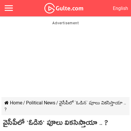
English
Home
/
Political News
/
వైసీపీలో `ఓడిన` పూలు విక‌సిస్తాయా ..
?
వైసీపీలో `ఓడిన` పూలు విక‌సిస్తాయా .. ?