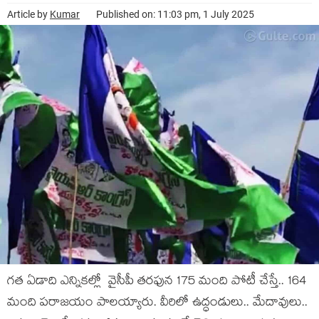
Article by
Kumar
Published on: 11:03 pm, 1 July 2025
గ‌త ఏడాది ఎన్నిక‌ల్లో వైసీపీ త‌ర‌ఫున 175 మంది పోటీ చేస్తే.. 164
మంది ప‌రాజ‌యం పాల‌య్యారు. వీరిలో ఉద్ధండులు.. మేదావులు..