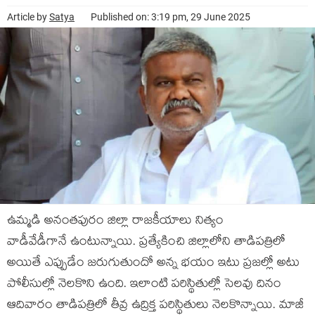
Article by
Satya
Published on: 3:19 pm, 29 June 2025
ఉమ్మడి అనంతపురం జిల్లా రాజకీయాలు నిత్యం
వాడీవేడీగానే ఉంటున్నాయి. ప్రత్యేకించి జిల్లాలోని తాడిపత్రిలో
అయితే ఎప్పుడేం జరుగుతుందో అన్న భయం ఇటు ప్రజల్లో అటు
పోలీసుల్లో నెలకొని ఉంది. ఇలాంటి పరిస్థితుల్లో సెలవు దినం
ఆదివారం తాడిపత్రిలో తీవ్ర ఉద్రిక్త పరిస్థితులు నెలకొన్నాయి. మాజీ