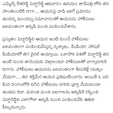
ఎమ్మెల్యే కేతిరెడ్డి పెద్దారెడ్డి ఆదివారం ఉదయం తాడిపత్రి లోని తన
సొంతింంటికి రాగా… ఆయనపై దాడి జరిగే ప్రమాదం
ఉందన్న ముందస్తు సమాచారంతో ఆయనను పోలీసులు
బలవంతంగా అక్కడి నుంచి పంపించివేశారు.
ప్రస్తుతం పెద్దారెడ్డిని ఆయన ఇంటి నుంచే పోలీసులు
బలవంతంగా పంపించివేస్తున్న దృశ్యాలు.. మీడియా, సోషల్
మీడియాలో తెగ వైరల్ అయ్యాయి. ఒకానొక దశలో పెద్దారెడ్డి తన
ఇంటి నుంచి తానెందుకు వెళ్లాలంటూ పోలీసులతో వాగ్వాదానికి
దిగారు. పోలీసులు ఆయనను బలవంతంగా తీసుకెళ్లే యత్నం
చేయగా… తన శక్తిమేర ఆయన ప్రతిఘటించారు. అయితే ఓ పని
మీద రంగంలోకి దిగిన పోలీసులు దానిని పూర్తి చేయకుండా
ఉండరు కదా. మరింత మంది బలగాలను అక్కడికి రప్పించి
పెద్దారెడ్డిని ఎలాగోలా అక్కడి నుంచి పంపించివేసి ఊపిరి
పీల్చుకున్నారు.