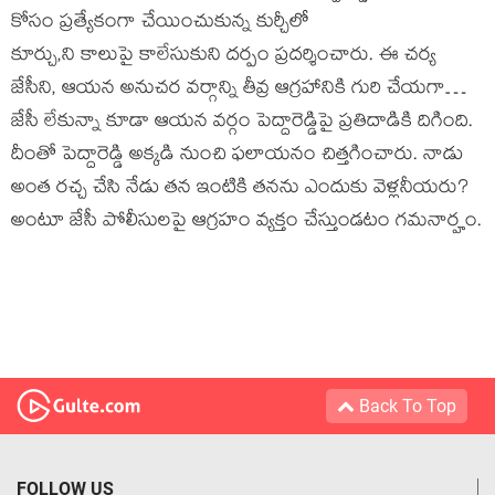
కోసం ప్రత్యేకంగా చేయించుకున్న కుర్చీలో
కూర్చు,ని కాలుపై కాలేసుకుని దర్పం ప్రదర్శించారు. ఈ చర్య
జేసీని, ఆయన అనుచర వర్గాన్ని తీవ్ర ఆగ్రహానికి గురి చేయగా…
జేసీ లేకున్నా కూడా ఆయన వర్గం పెద్దారెడ్డిపై ప్రతిదాడికి దిగింది.
దీంతో పెద్దారెడ్డి అక్కడి నుంచి ఫలాయనం చిత్తగించారు. నాడు
అంత రచ్చ చేసి నేడు తన ఇంటికి తనను ఎందుకు వెళ్లనీయరు?
అంటూ జేసీ పోలీసులపై ఆగ్రహం వ్యక్తం చేస్తుండటం గమనార్హం.
Back To Top
FOLLOW US