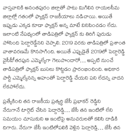
వాస్తవానికి అనంతపురం జిల్లాతో పాటు మిగిలిన రాయలసీమ
జిల్లాల్లో గతంలో ఫ్యాక్షన్ రాజకీయాలు నడిచాయి. అయితే
ఇప్పుడు ఎక్కడ కూడా ఫ్యాక్షన్ అన్న మాటే వినిపించడం లేదు.
ఇలాంటి నేపథ్యంలో తాడిపత్రిలో ఫ్యాక్షన్ కు తిరిగి పురుడు
పోసింది పెద్దారెడ్డేనని చెప్పాలి. 2019 వరకు తాడిపత్రిలో ప్రశాంత
వాతావరణమే కొనసాగింది. అయితే ఎప్పుడైతే 2019లో పెద్దారెడ్డి
వైసీపీీ తరఫున ఎమ్మెల్యేగా గెలుపొందారో… అప్పటి నుంచే
తాడిపత్రిలో ఫ్యాక్షన్ బుసలు కొట్టడం ప్రారంభించింది. అధికార
పార్టీ ఎమ్మెల్యేనన్న అహంతో పెద్దారెడ్డి చేయని పని లేదన్న వాదన
లేకపోలేదు.
ప్రత్యేకించి తన రాజకీయ ప్రత్యర్థి జేసీ ప్రభాకర్ రెడ్డిని
నేరుగానే టార్గెట్ చేసిన పెద్దారెడ్డి… జేసీ తన ఇంటిలో లేని
సమయం చూసుకుని ఆ ఇంటిపై అనుచరులతో కలిసి దాడికి
దిగారు. నేరుగా జేసీ ఇంటిలోపలికి వెళ్లిన పెద్దారెడ్డి… జేసీ తన