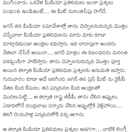
ముగించారు. ఒకవేళ మీడియా ప్రతినిధులు ఇంకా ప్రశ్నలు
సంధించి ఉండిఉంటే… ఈ మీట్ మరింతసేపు సాగేదే.
జగన్ తన మీడియా సమావేశాల్లో తాను చెప్పాలనుకున్నది మొత్తం
చెప్పేదాకా మీడియా ప్రతినిధులను మారు మాట కూడా
మాట్లాడకుండా ఆంక్షలు విధిస్తారు. ఇది దాదాపుగా అందరు
నేతలూ చేసేదే అయినా… జగన్ మాత్రం ఈ నిబంధనను మరింత
పకడ్బందీగా పాటిస్తారు. తాను చెప్పాలనుకున్నది మొత్తం పూర్తి
అయిన తర్వాత మీడియా ప్రతినిధుల ప్రశ్నలకు అనుమతి ఇస్తారు.
గురువారం కూడా అదే జరిగింది. జగన్ తన ప్రెస్ మీట్ ను వైసీపీ
నేతల మీద కేసులు, తన పర్యటనల మీద ఆంక్షలతో
మొదలుపెట్టి… ఆ తర్వాత రాష్ట్ర జీడీపీ, తాను చేసిన అప్పులు,
ఏడాదిలోనే చంద్రబాబు సర్కారు చేసిన అప్పుల్లోకి వెళ్లిపోయి…
తిరిగి రెంటపాళ్ల పర్యటనలోకి వచ్చి ఆగారు.
ఆ తర్వాత మీడియా ప్రతినిధులు ప్రశ్నలు అడగగా… వాటికి లెంగ్తీ