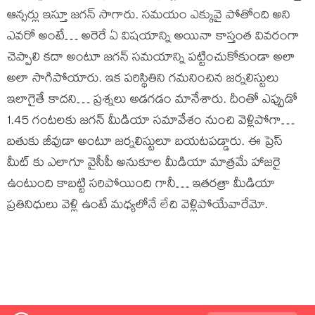
ఆన్సర్లు ఇస్తూ జగన్ సాగారు. సమయం ఎక్కువై పోతోంది అని
ఎవరో అంటే… అరెరే ఏ విషయాన్ని అయినా కాస్తంత వివరంగా
చెప్పాలి కదా అంటూ జగన్ సమయాన్ని పట్టించుకోకుండా అలా
అలా సాగిపోయారు. ఇక పరిస్థితిని గమనించిన జర్నలిస్టులు
ఇలాగైతే కాదని… ప్రశ్నలు అడగడం మానేశారు. దీంతో ఎప్పుడో
1.45 గంటలకు జగన్ మీడియా సమావేశం నుంచి వెళ్లిపోగా…
బతుకు జీవుడా అంటూ జర్నలిస్టులూ బయటపడ్డారు. ఈ ప్రెస్
మీట్ కు ఎలాగూ వైసీపీ అనుకూల మీడియా మాత్రమే హాజరై
ఉంటుంది కాబట్టి సరిపోయింది గానీ… ఇతరత్రా మీడియా
ప్రతినిధులు వెళ్లి ఉంటే మధ్యలోనే లేచి వెళ్లిపోయేవారేమో.