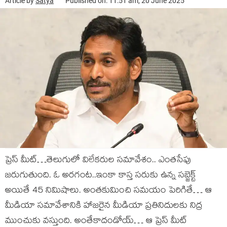
Article by
Satya
Published on: 11:51 am, 20 June 2025
ప్రెస్ మీట్…తెలుగులో విలేకరుల సమావేశం.. ఎంతసేపు
జరుగుతుంది. ఓ అరగంట..ఇంకా కాస్త సరుకు ఉన్న సబ్జెక్ట్
అయితే 45 నిమిషాలు. అంతకుమించి సమయం పెరిగితే… ఆ
మీడియా సమావేశానికి హాజరైన మీడియా ప్రతినిదులకు నిద్ర
ముంచుకు వస్తుంది. అంతేకాదండోయ్… ఆ ప్రెస్ మీట్