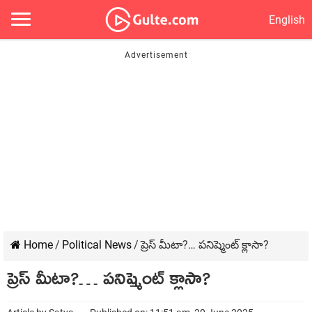
English
Home
/
Political News
/
ప్రెస్ మీటా?… పనిష్మెంట్ క్లాసా?
ప్రెస్ మీటా?… పనిష్మెంట్ క్లాసా?