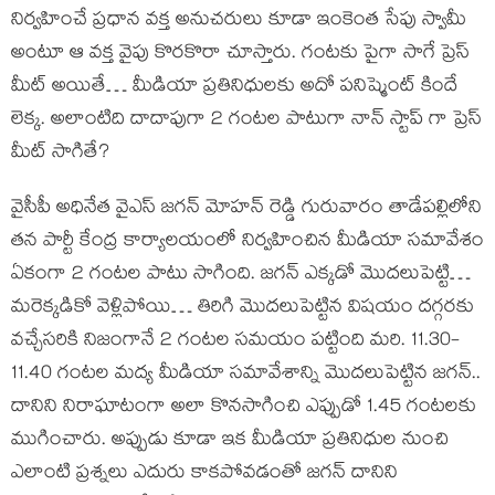
నిర్వహించే ప్రధాన వక్త అనుచరులు కూడా ఇంకెంత సేపు స్వామీ
అంటూ ఆ వక్త వైపు కొరకొరా చూస్తారు. గంటకు పైగా సాగే ప్రెస్
మీట్ అయితే… మీడియా ప్రతినిధులకు అదో పనిష్మెంట్ కిందే
లెక్క. అలాంటిది దాదాపుగా 2 గంటల పాటుగా నాన్ స్టాప్ గా ప్రెస్
మీట్ సాగితే?
వైసీపీ అధినేత వైఎస్ జగన్ మోహన్ రెడ్డి గురువారం తాడేపల్లిలోని
తన పార్టీ కేంద్ర కార్యాలయంలో నిర్వహించిన మీడియా సమావేశం
ఏకంగా 2 గంటల పాటు సాగింది. జగన్ ఎక్కడో మొదలుపెట్టి…
మరెక్కడికో వెళ్లిపోయి… తిరిగి మొదలుపెట్టిన విషయం దగ్గరకు
వచ్చేసరికి నిజంగానే 2 గంటల సమయం పట్టింది మరి. 11.30-
11.40 గంటల మద్య మీడియా సమావేశాన్ని మొదలుపెట్టిన జగన్..
దానిని నిరాఘాటంగా అలా కొనసాగించి ఎప్పుడో 1.45 గంటలకు
ముగించారు. అప్పుడు కూడా ఇక మీడియా ప్రతినిధుల నుంచి
ఎలాంటి ప్రశ్నలు ఎదురు కాకపోవడంతో జగన్ దానిని