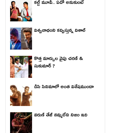
కల్ట్ మూవీ... ఏదో అనుకుంటే
విశ్వనాథంని కవ్విస్తున్న విశాల్
కొత్త మార్పుల వైపు చరణ్ &
సుకుమార్ ?
డిసి సినిమాలో అంత విశేషముందా
వరుణ్ తేజ్ నమ్మలేని నిజం ఇది