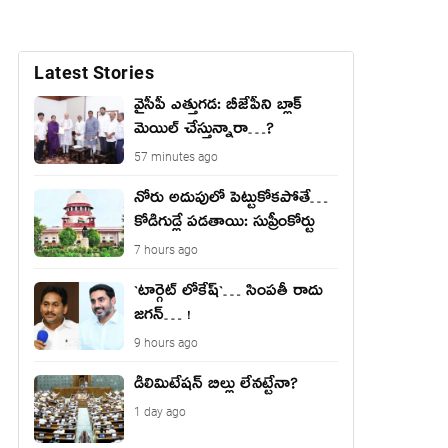
Latest Stories
వైసీపీ ఎత్తుగ‌డ‌: బీజేపీని బ్లాక్
మెయిల్ చేస్తున్నారా…?
57 minutes ago
నోరు అదుపులో పెట్టుకోక‌పోతే…
కోడిగుడ్లే ప‌డ‌తాయి: సుప్రీంకోర్టు
7 hours ago
`టార్గెట్ లోకేష్‌`… సింప‌తీ రాదు
జ‌గ‌న్‌… !
9 hours ago
డీలిమిటేషన్ బిల్లు లేన‌ట్టేనా?
1 day ago