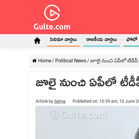
సినిమా వార్తలు
రాజకీయ వార్తలు
ఫోటో గ
Home
/
Political News
/
జూలై నుంచి ఏపీలో టీడీపీ కొత్
జూలై నుంచి ఏపీలో టీడీపీ క
Article by
Satya
Published on: 10:39 am, 10 June 