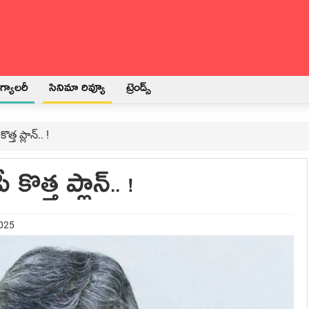
్యాలరీ
సినిమా రివ్యూ
ట్రెండ్స్
త ప్లాన్‌.. !
ొత్త ప్లాన్‌.. !
2025