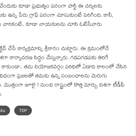
ంచేందుకు కూడా ప్ర‌భుత్వం ప‌రంగా పార్టీ ఈ చ‌ర్య‌ల‌కు
‌బాబుకు ఉన్న పేరు గ్రాఫ్ ప‌రంగా చూసుకుంటే పెరిగింది. కానీ,
 వేసే వారికంటే.. కూడా నాయ‌కుల‌ను చూసి ఓటేసేవారు
వ్ చేసే కార్య‌క్ర‌మాన్ని శ్రీకారం చుట్టారు. ఈ క్ర‌మంలోనే
గా కార్యాచ‌ర‌ణ సిద్ధం చేస్తున్నారు. గ‌డ‌ప‌గ‌డ‌ప‌కు తిరిగే
‌మాలే కాకుండా.. త‌మ నియోజ‌క‌వ‌ర్గం ప‌రిధిలో ఏడాది కాలంలో చేసిన
ు. అదేవిధంగా ప్ర‌జ‌ల‌తో త‌మ‌కు ఉన్న సంబంధాల‌ను మెరుగు
మొత్తంగా జూలై 1 నుంచి రాష్ట్రంలో కొత్త మార్పు దిశ‌గా టీడీపీ
ి.
aku
TDP