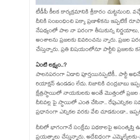
టీడీపీ కీల‌క కార్య‌క్ర‌మానికి శ్రీకారం చుట్ట‌నుంది. వ‌
దీనికి సంబంధించి ప‌క్కా ప్రణాళిక‌ను ఇప్ప‌టికే రూప
నేప‌థ్యంలో పాల నా పరంగా తీసుకున్న నిర్ణ‌యాలు, ప్
అంశాల‌ను ప్ర‌జ‌ల‌కు వివ‌రించ‌ను న్నారు. ప్ర‌జ‌ల ప‌
చేస్తున్నారు. ప్ర‌తి విష‌యంలోనూ పార్టీని ప్ర‌జ‌ల‌కు క
ఏంటి ల‌క్ష్యం..?
పాల‌న‌ప‌రంగా ఏడాది పూర్త‌యినప్ప‌టికీ.. పార్టీ అధిన
రియాక్ష‌న్ ఉండ‌డం లేదు. నిజానికి చంద్ర‌బాబు ఇప్ప
క్షేత్ర‌స్థాయిలో నాయకుల‌కు అంతే మొత్తంలో ప్ర‌జ‌ల 
దీనివ‌ల్ల పై స్థాయిలో ఎంత చేసినా.. రేపుఎన్నిక‌ల
ప్ర‌ధానంగా ఎన్నిక‌ల వ‌ర‌కు వేచి చూడ‌కుండా.. ఇప్ప‌టి
దీనిలో భాగంగానే సంక్షేమ ప‌థ‌కాల‌పై అసంతృప్తి ఉన
ప్ర‌య‌త్నాలు చేస్తున్నారు. అదేవిధంగా ఎమ్మెల్యేల‌కు