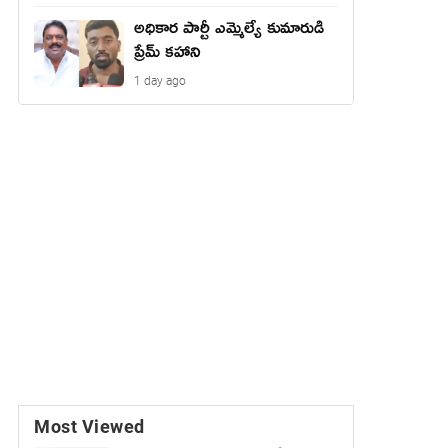
అధికార పార్టీ ఎమ్మెల్యే కుమారుడి
ప్రేమ్ కహాని
1 day ago
Most Viewed