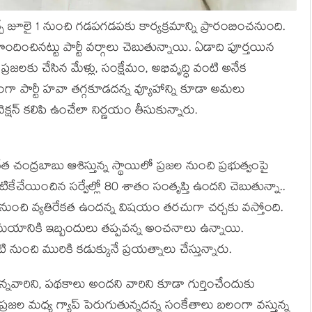
చ్చే జూలై 1 నుంచి గ‌డ‌ప‌గ‌డ‌ప‌కు కార్య‌క్ర‌మాన్ని ప్రారంబించ‌నుంది.
ొందించిన‌ట్టు పార్టీ వ‌ర్గాలు చెబుతున్నాయి. ఏడాది పూర్త‌యిన
ర‌జ‌ల‌కు చేసిన మేళ్లు, సంక్షేమం, అభివృద్ధి వంటి అనేక
రంగా పార్టీ హ‌వా త‌గ్గ‌కూడ‌ద‌న్న వ్యూహాన్ని కూడా అమ‌లు
‌నెక్ష‌న్ క‌లిపి ఉంచేలా నిర్ణ‌యం తీసుకున్నారు.
ేత చంద్ర‌బాబు ఆశిస్తున్న స్థాయిలో ప్ర‌జ‌ల నుంచి ప్ర‌భుత్వంపై
‌టికేచేయించిన స‌ర్వేల్లో 80 శాతం సంతృప్తి ఉంద‌ని చెబుతున్నా..
నుంచి వ్య‌తిరేక‌త ఉంద‌న్న విష‌యం త‌ర‌చుగా చ‌ర్చ‌కు వ‌స్తోంది.
 స‌మ‌యానికి ఇబ్బందులు త‌ప్ప‌వ‌న్న అంచ‌నాలు ఉన్నాయి.
 నుంచి మురికి క‌డుక్కునే ప్ర‌య‌త్నాలు చేస్తున్నారు.
్న‌వారిని, ప‌థ‌కాలు అంద‌ని వారిని కూడా గుర్తించేందుకు
-ప్ర‌జ‌ల మ‌ధ్య గ్యాప్ పెరుగుతున్న‌ద‌న్న సంకేతాలు బలంగా వ‌స్తున్న