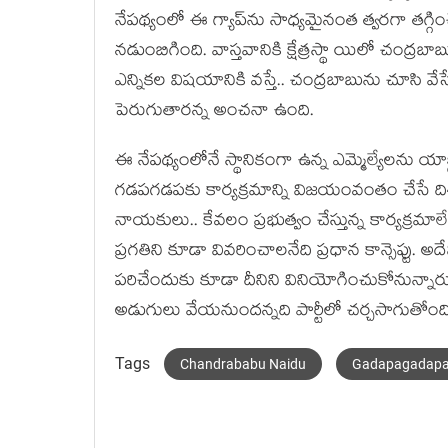
నేప‌థ్యంలో ఈ గ్యాప్‌ను సాధ్య‌మైనంత త్వ‌ర‌గా త‌గ్గి
న‌డుంబిగింది. వాస్త‌వానికి క్షేత్ర‌స్థా యిలో చంద్ర
ఎన్నిక‌ల విష‌యానికి వ‌స్తే.. చంద్ర‌బాబును చూసి
పెరుగుతార‌న్న అంచ‌నా ఉంది.
ఈ నేప‌థ్యంలోనే స్థానికంగా ఉన్న ఎమ్మెల్యేల‌ను యాక్టి
గ‌డ‌ప‌గ‌డ‌ప‌కు కార్య‌క్ర‌మాన్ని విజ‌యంవంతం చేసే దిశ‌
నాయ‌కులు.. కేవ‌లం ప్ర‌భుత్వం చేస్తున్న కార్య‌క్ర
ప్ర‌గ‌తిని కూడా వివ‌రించాల‌నేది ప్ర‌ధాన కాన్సెప్ట
ప‌రిచేందుకు కూడా దీనిని వినియోగించుకోనున్నారు. 
అడుగులు వేయ‌నుంద‌న్న‌ది పార్టీలో చ‌ర్చ‌సాగుతోంద
Tags
Chandrababu Naidu
Gadapagadap