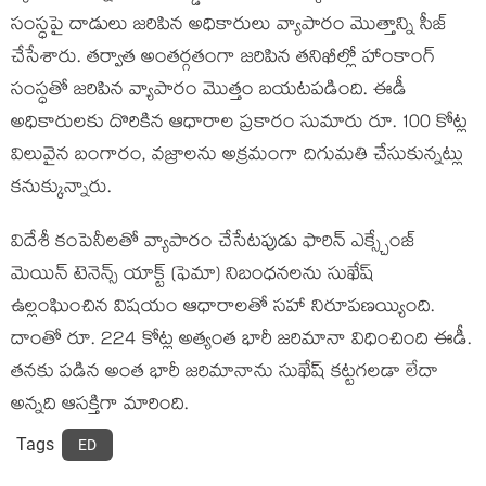
సంస్ధపై దాడులు జరిపిన అధికారులు వ్యాపారం మొత్తాన్ని సీజ్
చేసేశారు. తర్వాత అంతర్గతంగా జరిపిన తనిఖీల్లో హాంకాంగ్
సంస్ధతో జరిపిన వ్యాపారం మొత్తం బయటపడింది. ఈడీ
అధికారులకు దొరికిన ఆధారాల ప్రకారం సుమారు రూ. 100 కోట్ల
విలువైన బంగారం, వజ్రాలను అక్రమంగా దిగుమతి చేసుకున్నట్లు
కనుక్కున్నారు.
విదేశీ కంపెనీలతో వ్యాపారం చేసేటపుడు ఫారిన్ ఎక్స్చేంజ్
మెయిన్ టెనెన్స్ యాక్ట్ (ఫెమా) నిబంధనలను సుఖేష్
ఉల్లంఘించిన విషయం ఆధారాలతో సహా నిరూపణయ్యింది.
దాంతో రూ. 224 కోట్ల అత్యంత భారీ జరిమానా విధించింది ఈడీ.
తనకు పడిన అంత భారీ జరిమానాను సుఖేష్ కట్టగలడా లేదా
అన్నది ఆసక్తిగా మారింది.
Tags
ED