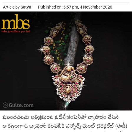
Article by
Satya
Published on: 5:57 pm, 4 November 2020
నిబంధనలను అతిక్రమించి విదేశీ కంపెనీతో వ్యాపారం చేసిన
కారణంగా ఓ జ్యువెలరీ కంపెనీకి ఎన్ఫోర్స్ మెంట్ డైరెక్టరేట్ (ఈడీ)