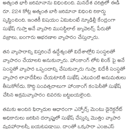
అత్యంత భారీ జరిమానాను విధించింది. మనదేశ చరిత్రలో ఈడీ
రూ. 224 కోట్ల అత్యంత బారీ జరిమానా విధించి రికార్డు
సృష్టించింది. ఇంతకీ విషయం ఏమిటంటే న్యూఢిల్లీ కేంద్రంగా
సుఖేష్ గుప్తా అనే వ్యాపారి ముసద్దీలాల్ జ్యువెలర్స్ పేరుతో
వజ్రాలు, బంగారు ఆభరణాల వ్యాపారం చేస్తున్నారు.
తన వ్యాపారాన్ని విస్తరించే ఉద్దేశ్యంతో విదేశాల్లోని సంస్ధలతో
వ్యాపారం చేయాలని అనుకున్నారు. హాంకాంగ్ లోని లింక్ పై అనే
సంస్దతో వ్యాపార ఒప్పందాన్ని చేసుకున్నారు గుప్తా. విదేశీ సంస్ధతో
వ్యాపార లావాదేవీలు చేయటానికి సుఖేష్ ఎటువంటి అనుమతులు
తీసుకోలేదు. కొద్ది సంవత్సరాలుగా హాంకాంగ్ కంపెనీతో సుఖేష్
చేసిన అక్రమవ్యాపారం చివరకు బట్టబయలైంది.
తమకు అందిన ఫిర్యాదుల ఆధారంగా ఎన్ఫోర్స్ మెంటు డైరెక్టరేట్
అధికారులు జరిపిన దర్యాప్తులో సుఖేష్ చేస్తున్న మొత్తం వ్యాపార
వ్యవహారాలన్నీ బయటపడ్డాయి. దాంతో ఒక్కసారా ఎంబిఎస్