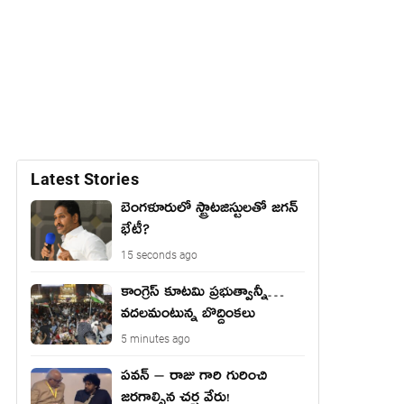
Latest Stories
బెంగ‌ళూరులో స్ట్రాట‌జిస్టుల‌తో జ‌గ‌న్
భేటీ?
15 seconds ago
కాంగ్రెస్ కూటమి ప్రభుత్వాన్నీ…
వదలమంటున్న బొద్దింకలు
5 minutes ago
పవన్ – రాజు గారి గురించి
జరగాల్సిన చర్చ వేరు!