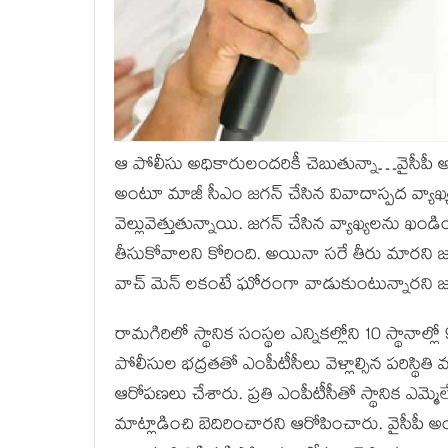
ఆ పోలీసు అధికారులందరికీ చెబుతున్నా…వైసీపీ అధ
అంటూ మాజీ సీఎం జగన్ చేసిన వివాదాస్పద వ్యాఖ్య
వెల్లువెత్తుతున్నాయి. జగన్ చేసిన వ్యాఖ్యల
తీసుకోవాలని కోరింది. అయినా సరే తీరు మారని 
వాచ్ మెన్ లకంటే ఘోరంగా వాడుకుంటున్నారని జగన
రామగిరిలో స్థానిక సంస్థల ఎన్నికల్లోని 10 స్థానాల్ల
పోలీసుల భద్రతతో ఎంపీటీసీలు వెళ్లాల్సిన పరిస్థితి 
ఆరోపణలు చేశారు. ప్రతి ఎంపీటీసీతో స్థానిక ఎమ్మ
మాట్లాడించి బెదిరించారని ఆరోపించారు. వైసీపీ అం