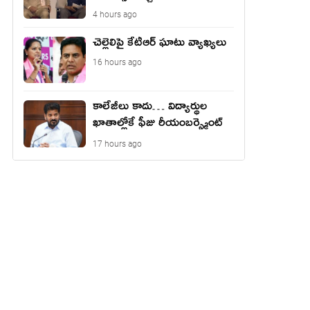
4 hours ago
చెల్లెలిపై కేటీఆర్ ఘాటు వ్యాఖ్యలు
16 hours ago
కాలేజీలు కాదు… విద్యార్థుల
ఖాతాల్లోకే ఫీజు రీయంబర్స్మెంట్
జమ?
17 hours ago