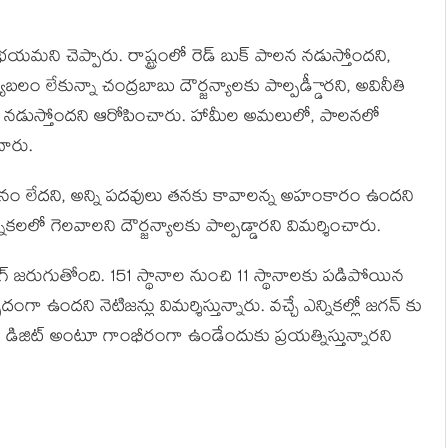
ని చెప్పారు. రాష్ట్రంలో రెడ్ బుక్ పాలన నడుస్తోందని,
ం లేకున్నా చంద్రబాబు దౌర్జన్యాలకు పాల్పడ్డీారని, అవినీతి
ంగం నడుస్తోందని ఆరోపించారు. హామీల అమలులో, పాలనలో
ారు.
తనం లేదని, అన్ని పదవులు తనకు కావాలన్న అహంకారం ఉందని
కలలో గెలవాలని దౌర్జన్యాలకు పాల్పడ్డారని విమర్శించారు.
్ జరుగుతోంది. 151 స్థానాల నుంచి 11 స్థానాలకు పడిపోయిన
గా ఉందని నెటిజన్లు విమర్శిస్తున్నారు. వచ్చే ఎన్నికల్లో జగన్ కు
గిల్ డిజిట్ అంటూ గాంభీరంగా ఉండేందుకు ప్రయత్నిస్తున్నారని