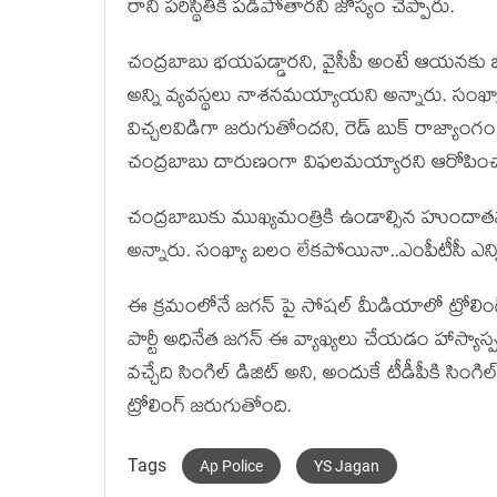
రాని పరిస్థితికి పడిపోతారని జోస్యం చెప్పారు.
చంద్రబాబు భయపడ్డారని, వైసీపీ అంటే ఆయనకు భయమ
అన్ని వ్యవస్థలు నాశనమయ్యాయని అన్నారు. సంఖ్యాబల
విచ్చలవిడిగా జరుగుతోందని, రెడ్ బుక్ రాజ్యా
చంద్రబాబు దారుణంగా విఫలమయ్యారని ఆరోపించ
చంద్రబాబుకు ముఖ్యమంత్రికి ఉండాల్సిన హుందా
అన్నారు. సంఖ్యా బలం లేకపోయినా..ఎంపీటీసీ ఎన్ని
ఈ క్రమంలోనే జగన్ పై సోషల్ మీడియాలో ట్రోలింగ
పార్టీ అధినేత జగన్ ఈ వ్యాఖ్యలు చేయడం హాస్యాస్పదం
వచ్చేది సింగిల్ డిజిట్ అని, అందుకే టీడీపీకి సిం
ట్రోలింగ్ జరుగుతోంది.
Tags
Ap Police
YS Jagan