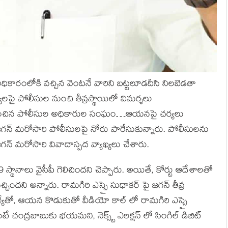
ికారంలోకి వచ్చిన వెంటనే వారిని బట్టలూడదీసి నిలబెడతా
లపై పోలీసుల నుంచి తీవ్రస్థాయిలో విమర్శలు
ను ఖండించిన పోలీసుల అధికారుల సంఘం…ఆయనపై చర్యలు
జగన్ మరోసారి పోలీసులపై నోరు పారేసుకున్నారు. పోలీసులను
్ మరోసారి వివాదాస్పద వ్యాఖ్యలు చేశారు.
ో 9 స్థానాలు వైసీపీ గెలిచిందని చెప్పారు. అయితే, కోర్టు ఆదేశాలతో
వచ్చిందని అన్నారు. రామగిరి ఎస్సై సుధాకర్ పై జగన్ తీవ్ర
ెల్యేతో, ఆయన కొడుకుతో వీడియో కాల్ లో రామగిరి ఎస్సై
టే చంద్రబాబుకు భయమని, నెక్స్ట్ ఎలక్షన్ లో సింగిల్ డిజిట్