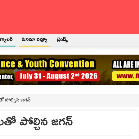
్యాలరీ
సినిమా రివ్యూ
ట్రెండ్స్
ో పోల్చిన జగన్
తో పోల్చిన జగన్