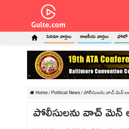
సినిమా వార్తలు
రాజకీయ వార్తలు
ఫోటో గ
Home
/
Political News
/
పోలీసులను వాచ్ మెన్ లత
పోలీసులను వాచ్ మెన్ ల