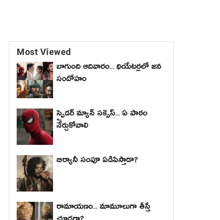
Most Viewed
బాగుంది ఆదివారం... థియేటర్లలో జన
సందోహం
స్పైడర్ మ్యాన్ సక్సెస్... ఏ పాఠం
నేర్చుకోవాలి
బిర్యానీ సంపూ ఏడిపిస్తాడా?
రామాయణం... మామూలుగా తీస్తే