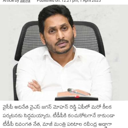
Article by
Satya
Published on: 12:21 pm, 1 April 2025
వైసీపీ అదినేత వైఎస్ జగన్ మోహన్ రెడ్డి ఏపీలో మరో కీలక
పర్యటనకు సిద్ధమయ్యారు. టీడీపీకి కంచుకోటగానే కాకుండా
టీడీపీ దివంగత నేత, మాజీ మంత్రి పరిటాల రవీంద్ర అడ్డాగా