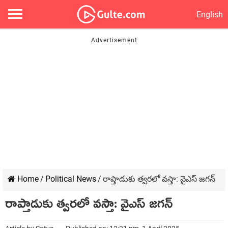
English
Home
/
Political News
/
రాప్తాడుకు త్వరలో వస్తా: వైఎస్ జగన్
రాప్తాడుకు త్వరలో వస్తా: వైఎస్ జగన్