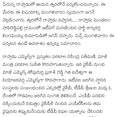
పేరున్న రాప్తాడులో ఆయన త్వరలోనే పర్యటించనున్నారు. ఈ
మేరకు ఈ విషయాన్ని మంగళవారం స్వయంగా జగనే
వెల్లడించారు. త్వరలోనే రాప్తాడు వస్తానని… రాప్తాడు మండలం
పాపిరెడ్డిపల్లి గ్రామంలో ఇటీవలే మరణించిన పార్టీ కార్యకర్త
లింగమయ్య కుమారుడితో జగన్ చెప్పారు. వచ్చే మంగళవారం ఈ
పర్యటన ఉండే అవకాశం ఉన్నట్లు సమాచారం.
రాప్తాడు ఎమ్మెల్యేగా ప్రస్తుతం పరిటాల రవీంద్ర సతీమణి, మాజీ
మంత్రి పరిటాల సునీత కొనసాగుతున్నారు. ఇక వైసీపీ నుంచి
మాజీ ఎమ్మెల్యే తోపుదుర్తి ప్రకాశ్ రెడ్డి గత ఐదేళ్లుగా ఆ
నియోజకవర్గ ఎమ్మెల్యేగా కొనసాగారు. ఇటీవల జరిగిన స్థానిక
సంస్థలకు సంబంధించిన ఎన్నికల్లో వైసీపీ, టీడీపీ శ్రేణుల మధ్య ఓ
రేంజిలో గొడవలు జరిగిన సంగతి తెలిసిందే. ఎంపీపీ పదవిని
దక్కించుకునే నిమిత్తం వైసీపీకి చెందిన ఎంపీటీసీలను తమ
వైపునకు తిప్పుకునేందుకు టీడీపీ విఫల యత్నాలు చేసిందని