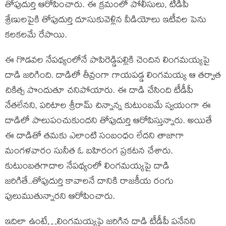
తోపుదుర్తి ఆరోపించారు. ఈ క్రమంలో పోలీసులు, టీడీపీ
శ్రేణులపైకి తోపుదుర్తి దూసుకువెళ్లిన వీడియోలు ఇటీవల పెను
కలకలమే రేపాయి.
ఈ గొడవల నేపథ్యంలోనే పాపిరెడ్డిపల్లికి చెందిన లింగమయ్యపై
దాడి జరిగింది. దాడిలో తీవ్రంగా గాయపడ్డ లింగమయ్య ఆ తర్వాత
చికిత్స పొందుతూ చనిపోయారు. ఈ దాడి చేసింది టీడీపీ
నేతలేనని, పరిటాల శ్రీరామ్ చిన్నాన్న కుటుంబమే స్వయంగా ఈ
దాడిలో పాలుపంచుకుందని తోపుదుర్తి ఆరోపిస్తున్నారు. అయితే
ఈ దాడితో తమకు ఎలాంటి సంబంధం లేదని తాజాగా
మంగళవారం సునీత ఓ బహిరంగ ప్రకటన చేశారు.
కుటుంబతగాదాల నేపథ్యంలో లింగమయ్యపై దాడి
జరిగితే..తోపుదుర్తి కావాలనే దానికి రాజకీయ రంగు
పులుముతున్నారని ఆరోపించారు.
ఇదిలా ఉంటే…లింగమయ్యపై జరిగిన దాడి టీడీపీ పనేనని