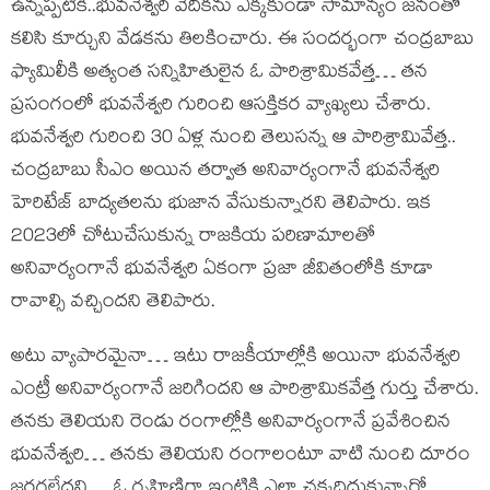
ఉన్నప్పటికీ..భువనేశ్వరి వేదికను ఎక్కకుండా సామాన్యం జనంతో
కలిసి కూర్చుని వేడకను తిలకించారు. ఈ సందర్భంగా చంద్రబాబు
ఫ్యామిలీకి అత్యంత సన్నిహితులైన ఓ పారిశ్రామికవేత్త… తన
ప్రసంగంలో భువనేశ్వరి గురించి ఆసక్తికర వ్యాఖ్యలు చేశారు.
భువనేశ్వరి గురించి 30 ఏళ్ల నుంచి తెలుసన్న ఆ పారిశ్రామివేత్త..
చంద్రబాబు సీఎం అయిన తర్వాత అనివార్యంగానే భువనేశ్వరి
హెరిటేజ్ బాద్యతలను భుజాన వేసుకున్నారని తెలిపారు. ఇక
2023లో చోటుచేసుకున్న రాజకియ పరిణామాలతో
అనివార్యంగానే భువనేశ్వరి ఏకంగా ప్రజా జీవితంలోకి కూడా
రావాల్సి వచ్చిందని తెలిపారు.
అటు వ్యాపారమైనా… ఇటు రాజకీయాల్లోకి అయినా భువనేశ్వరి
ఎంట్రీ అనివార్యంగానే జరిగిందని ఆ పారిశ్రామికవేత్త గుర్తు చేశారు.
తనకు తెలియని రెండు రంగాల్లోకి అనివార్యంగానే ప్రవేశించిన
భువనేశ్వరి… తనకు తెలియని రంగాలంటూ వాటి నుంచి దూరం
జరగలేదని… ఓ గృహిణిగా ఇంటికి ఎలా చక్కదిద్దుకున్నారో…