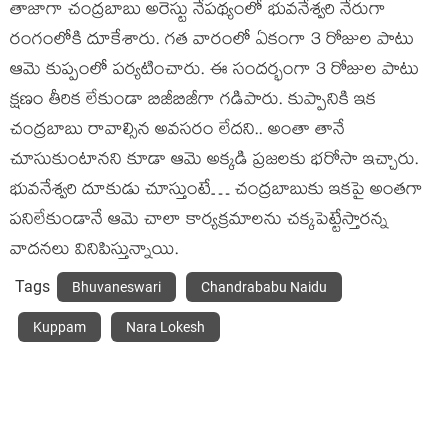
తాజాగా చంద్రబాబు అరెస్టు నేపథ్యంలో భువనేశ్వరి నేరుగా
రంగంలోకి దూకేశారు. గత వారంలో ఏకంగా 3 రోజుల పాటు
ఆమె కుప్పంలో పర్యటించారు. ఈ సందర్భంగా 3 రోజుల పాటు
క్షణం తీరిక లేకుండా బిజీబిజీగా గడిపారు. కుప్పానికి ఇక
చంద్రబాబు రావాల్సిన అవసరం లేదని.. అంతా తానే
చూసుకుంటానని కూడా ఆమె అక్కడి ప్రజలకు భరోసా ఇచ్చారు.
భువనేశ్వరి దూకుడు చూస్తుంటే… చంద్రబాబుకు ఇకపై అంతగా
పనిలేకుండానే ఆమె చాలా కార్యక్రమాలను చక్కపెట్టేస్తారన్న
వాదనలు వినిపిస్తున్నాయి.
Tags
Bhuvaneswari
Chandrababu Naidu
Kuppam
Nara Lokesh