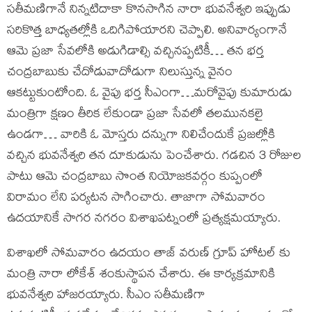
సతీమణిగానే నిన్నటిదాకా కొనసాగిన నారా భువనేశ్వరి ఇప్పుడు
సరికొత్త బాధ్యతల్లోకి ఒదిగిపోయారని చెప్పాలి. అనివార్యంగానే
ఆమె ప్రజా సేవలోకి అడుగిడాల్సి వచ్చినప్పటికీ… తన భర్త
చంద్రబాబుకు చేదోడువాదోడుగా నిలుస్తున్న వైనం
ఆకట్టుకుంటోంది. ఓ వైపు భర్త సీఎంగా…మరోవైపు కుమారుడు
మంత్రిగా క్షణం తీరిక లేకుండా ప్రజా సేవలో తలమునకలై
ఉండగా… వారికి ఓ మోస్తరు దన్నుగా నిలిచేందుకే ప్రజల్లోకి
వచ్చిన భువనేశ్వరి తన దూకుడును పెంచేశారు. గడచిన 3 రోజుల
పాటు ఆమె చంద్రబాబు సొంత నియోజకవర్గం కుప్పంలో
విరామం లేని పర్యటన సాగించారు. తాజాగా సోమవారం
ఉదయానికే సాగర నగరం విశాఖపట్నంలో ప్రత్యక్షమయ్యారు.
విశాఖలో సోమవారం ఉదయం తాజ్ వరుణ్ గ్రూప్ హోటల్ కు
మంత్రి నారా లోకేశ్ శంకుస్థాపన చేశారు. ఈ కార్యక్రమానికి
భువనేశ్వరి హాజరయ్యారు. సీఎం సతీమణిగా