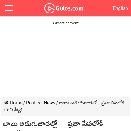
English
Home
/
Political News
/
బాబు అడుగుజాడల్లో… ప్రజా సేవలోకి
భువనేశ్వరి
బాబు అడుగుజాడల్లో… ప్రజా సేవలోకి