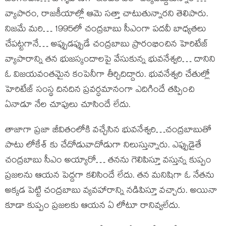
వ్యాపారం, రాజకీయాల్లో ఆమె సత్తా చాటుతున్నారని తెలిపారు.
నిజమే మరి… 1995లో చంద్రబాబు సీఎంగా పదవీ బాధ్యతలు
చేపట్టగానే… అప్పుడప్పుడే చంద్రబాబు ప్రారంభించిన హెరిటేజ్
వ్యాపారాన్ని తన భుజస్కందాలపై వేసుకున్న భువనేశ్వరి… దానిని
ఓ విజయవంతమైన కంపెనీగా తీర్చిదిద్దారు. భువనేశ్వరి చేతుల్లో
హెరిటేజ్ సంస్థ దినదిన ప్రవర్ధమానంగా ఎదిగిందే తప్పించి
ఏనాడూ నేల చూపులు చూసిందే లేదు.
తాజాగా ప్రజా జీవితంలోకి వచ్చేసిన భువనేశ్వరి…చంద్రబాబుతో
పాటు లోకేశ్ కు చేదోడువాదోడుగా నిలుస్తున్నారు. ఎప్పుడైతే
చంద్రబాబు సీఎం అయ్యారో… తనను గెలిపిస్తూ వస్తున్న కుప్పం
ప్రజలను ఆయన పెద్దగా కలిసిందే లేదు. తన మనిషిగా ఓ నేతను
అక్కడ పెట్టి చంద్రబాబు వ్యవహారాన్ని నడిపిస్తూ వచ్చారు. అయినా
కూడా కుప్పం ప్రజలకు ఆయన ఏ లోటూ రానివ్వలేదు.