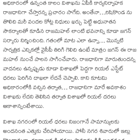
అధికారంలో ఉన్నంత కాలం విశాఖను ఏపీకి కార్యనిర్వాహక
రాజధానిగా చేస్తారన్న ప్రచారం సాగేది. అంతేనా…రిషికొండ ను
తొలిచి మరీ వందల కోట్ల నిధులు ఖర్చు పెట్టి అధునాతన
సౌకర్యాలతో కూడిన రాజమహల్ లాంటి భవనాన్ని కూడా జగన్
సర్కారు నిర్మించింది. గతంలో మాట ఎలా ఉన్నా… మొన్నటి
సార్వత్రిక ఎన్నికల్లో వైసీపీ తిరిగి గెలిచి ఉంటే మాత్రం జగన్ ఈ రాజ
మహల్ నుంచే పాలన సాగించేవారు. రాజధానిగా మారుతుందన్న
వాదనలు ఉన్నప్పుడు కూడా విశాఖలో పెద్దగా రియల్ ఎస్టేట్
ధరలు పెరిగిన దాఖలా లేదనే చెప్పాలి. కాని కూటమి
అధికారంలోకి వచ్చిన తర్వాత… రాజధానిగా మారే అవకాశం
విశాఖకు లేదని తెలిసిన తర్వాత విశాఖలో రియల్ దరలు
ఆకాశాన్నంటేశాయి.
విశాఖ నగరంలో రియల్ ధరలు నిజంగానే సామాన్యులకు
అందనంత ఎత్తుకు చేరిపోయాయి. పోనీ నగర శివారులో ఇల్లు