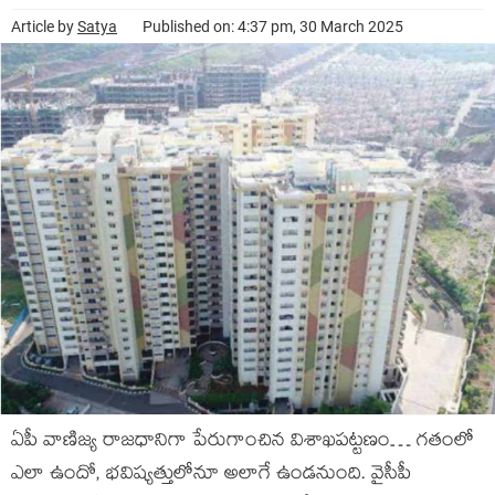
Article by
Satya
Published on: 4:37 pm, 30 March 2025
ఏపీ వాణిజ్య రాజధానిగా పేరుగాంచిన విశాఖపట్టణం… గతంలో
ఎలా ఉందో, భవిష్యత్తులోనూ అలాగే ఉండనుంది. వైసీపీ