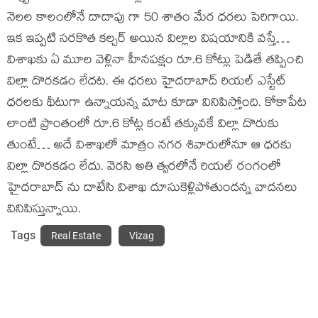
నెలల కాలంలోనే దాదాపు గా 50 శాతం మేర ధరలు పెరిగాయి.
ఇక ఇప్పటి సరకొత కల్చర్ అయిన విల్లాల విషయానికి వస్తే…
విశాఖకు ఏ మూల వెళ్లినా హీనపక్షం రూ.6 కోట్లు పెడితే తప్పించి
విల్లా దొరకడం లేదట. ఈ ధరలు హైదరాబాద్ రియల్ ఎస్టేట్
ధరలకు థీటుగా ఉన్నాయన్న మాట కూడా వినిపిస్తోంది. కోకాపేట
లాంటి ప్రాంతంలో రూ.6 కోట్ల కంటే తక్కువకే విల్లా దొరుకు
తుంటే… అదే విశాఖలో మాత్రం నగర శివారులోనూ ఆ ధరకు
విల్లా దొరకడం లేదు. వెరసి అతి త్వరలోనే రియల్ రంగంలో
హైదరాబాద్ ను దాటేసి విశాఖ దూసుకెళ్లిపోతుందన్న వాదనలు
వినిపిస్తున్నాయి.
Tags
Real Estate
Vizag