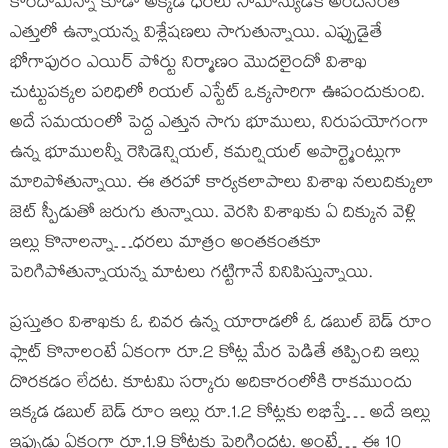
కొందామన్నా కూడా అక్కడి ధరలు సామాన్యుడికి అందనంత
ఎత్తులో ఉన్నాయన్న విశ్లేషణలు సాగుతున్నాయి. ఎప్పుడైతే
భోగాపురం ఎయిర్ పోర్టు నిర్మాణం మొదలైందో విశాఖ
చుట్టుపక్కల పరిధిలో రియల్ ఎస్టేట్ ఒక్కసారిగా ఊపందుకుంది.
అదే సమయంలో పెద్ద ఎత్తున సాగు భూములు, నిరుపయోగంగా
ఉన్న భూములన్నీ రెసిడెన్షియల్, కమర్షియల్ అపార్ట్మెంట్లుగా
మారిపోతున్నాయి. ఈ తరహా కార్యకలాపాలు విశాఖ నలుదిక్కులా
జెట్ స్పీడుతో జరుగు తున్నాయి. వెరసి విశాఖకు ఏ దిక్కున వెళ్లి
ఇల్లు కొనాలన్నా…ధరలు మాత్రం అంతకంతకూ
పెరిగిపోతున్నాయన్న మాటలు గట్టిగానే వినిపిస్తున్నాయి.
ప్రస్తుతం విశాఖకు ఓ చివర ఉన్న యారాడలో ఓ డబుల్ బెడ్ రూం
ఫ్లాట్ కొనాలంటే ఏకంగా రూ.2 కోట్ల మేర పెడితే తప్పించి ఇల్లు
దొరకడం లేదట. కూటమి సర్కారు అదికారంలోకి రాకముందు
ఇక్కడ డబుల్ బెడ్ రూం ఇల్లు రూ.1.2 కోట్లకు లభిస్తే… అదే ఇల్లు
ఇప్పుడు ఏకంగా రూ.1.9 కోట్లకు పెరిగిందట. అంటే… ఈ 10