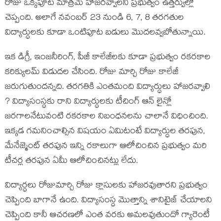
రోజు ఒక్కపూట మాత్రమే హాజరవ్వాలని ప్రభుత్వం ఉత్తర్వుల్లో
చెప్పంది. అలాగే నవంబర్ 23 నుండి 6, 7, 8 తరగతుల
విద్యార్ధులకు కూడా ఒంటిపూట బడులు మొదలవ్వబోతున్నాయి.
ఇక డిగ్రీ, ఇంజనీరింగ్, పీజీ కాలేజీలకు కూడా ప్రభుత్వం రకరకాల
కరిక్యులమ్ విడుదల చేసింది. రోజు మార్చి రోజు కాలేజీ
జరుగుతుందన్నది. తరగతికి ఎంతమంది విద్యార్ధులు హాజరవ్వాలి
? విద్యాసంస్ధకు రాని విద్యార్ధులకు టీచింగ్ ఆన్ లైన్లో
జరగాలనేటువంటి రకరకాల నిబంధనలను చాలానే విధించింది.
ఇక్కడ గమనించాల్సిన విషయం ఏమిటంటే విద్యార్ధుల తరపున,
మేనేజ్మెంట్ తరపున ఇన్ని రకాలుగా ఆలోచించిన ప్రభుత్వం మరి
టీచర్ల తరపున ఏమీ ఆలోచించినట్లు లేదు.
విద్యార్ధలు రోజుమార్చి రోజు క్లాసులకు హాజరవుతారని ప్రభుత్వం
చెప్పింది బాగానే ఉంది. విద్యాసంస్ధ మొత్తాన్ని శానిటైజ్ చేయాలని
చెప్పింది కానీ ఆచరణలో ఎంత వరకు అమలవుతుందో గ్యారెంటీ