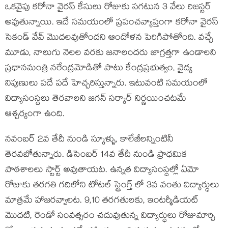
ఒకవైపు కరోనా వైరస్ కేసులు రోజుకు సగటున 3 వేలు రిజస్టర్
అవుతున్నాయి. ఇదే సమయంలో ప్రపంచవ్యాప్తంగా కరోనా వైరస్
సెకండ్ వేవ్ మొదలవుతోందని ఆందోళన పెరిగిపోతోంది. వచ్చే
మూడు, నాలుగు నెలల వరకు జనాలందరు జాగ్రత్తగా ఉండాలని
ప్రధానమంత్రి నరేంద్రమోడితో పాటు కేంద్రప్రభుత్వం, వైద్య
నిపుణులు పదే పదే హెచ్చరిస్తున్నారు. ఇటువంటి సమయంలో
విద్యాసంస్దలు తెరవాలని జగన్ సర్కార్ నిర్ణయించటమే
ఆశ్చర్యంగా ఉంది.
నవంబర్ 2వ తేదీ నుండి స్కూళ్ళు, కాలేజీలన్నింటినీ
తెరవబోతున్నారు. డిసెంబర్ 14వ తేదీ నుండి ప్రాధమిక
పాఠశాలలు స్టార్ట్ అవుతాయట. ఉన్నత విద్యాసంస్దల్లో ఏమో
రోజుకు తరగతి గదిలోని టోటల్ స్ట్రెంగ్త్ లో 3వ వంతు విద్యార్ధులు
మాత్రమే హాజరవ్వాలట. 9,10 తరగతులకు, ఇంటర్మీడియట్
మొదటి, రెండో సంవత్సరం చదువుతున్న విద్యార్ధులు రోజుమార్చి