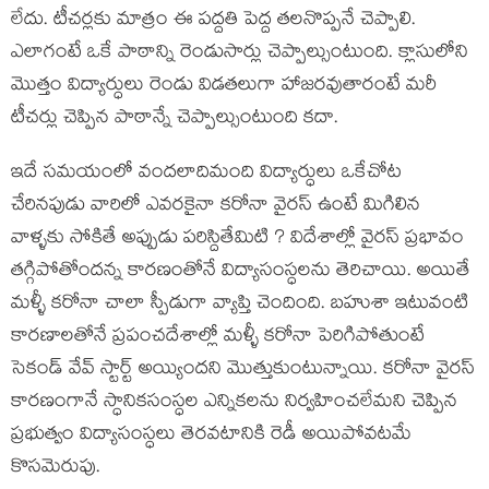
లేదు. టీచర్లకు మాత్రం ఈ పద్దతి పెద్ద తలనొప్పనే చెప్పాలి.
ఎలాగంటే ఒకే పాఠాన్ని రెండుసార్లు చెప్పాల్సుంటుంది. క్లాసులోని
మొత్తం విద్యార్ధులు రెండు విడతలుగా హాజరవుతారంటే మరీ
టీచర్లు చెప్పిన పాఠాన్నే చెప్పాల్సుంటుంది కదా.
ఇదే సమయంలో వందలాదిమంది విద్యార్ధులు ఒకేచోట
చేరినపుడు వారిలో ఎవరకైనా కరోనా వైరస్ ఉంటే మిగిలిన
వాళ్ళకు సోకితే అప్పుడు పరిస్దితేమిటి ? విదేశాల్లో వైరస్ ప్రభావం
తగ్గిపోతోందన్న కారణంతోనే విద్యాసంస్ధలను తెరిచాయి. అయితే
మళ్ళీ కరోనా చాలా స్పీడుగా వ్యాప్తి చెందింది. బహుశా ఇటువంటి
కారణాలతోనే ప్రపంచదేశాల్లో మళ్ళీ కరోనా పెరిగిపోతుంటే
సెకండ్ వేవ్ స్టార్ట్ అయ్యిందని మొత్తుకుంటున్నాయి. కరోనా వైరస్
కారణంగానే స్ధానికసంస్ధల ఎన్నికలను నిర్వహించలేమని చెప్పిన
ప్రభుత్వం విద్యాసంస్ధలు తెరవటానికి రెడీ అయిపోవటమే
కొసమెరుపు.