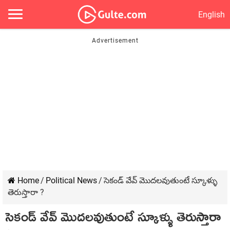
English
Home
/
Political News
/
సెకండ్ వేవ్ మొదలవుతుంటే స్కూళ్ళు
తెరుస్తారా ?
సెకండ్ వేవ్ మొదలవుతుంటే స్కూళ్ళు తెరుస్తారా