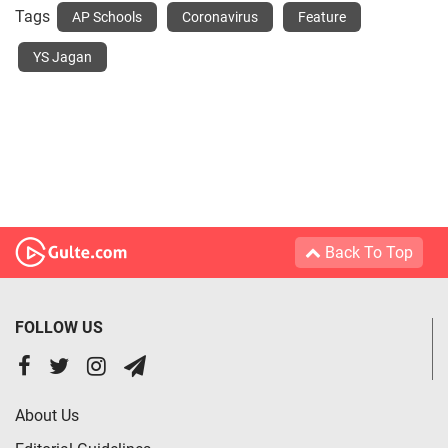
Tags
AP Schools
Coronavirus
Feature
YS Jagan
Back To Top
FOLLOW US
About Us