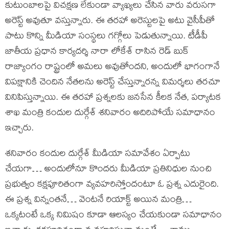
కుటుంబాలపై విచక్షణ లేకుండా వ్యాఖ్యలు చేసిన వారు వరుసగా
అరెస్ట్ అవుతూ వస్తున్నారు. ఈ తరహా అరెస్టులపై అటు వైసీపీతో
పాటు కొన్ని మీడియా సంస్థలు గగ్గోలు పెడుతున్నాయి. టీడీపీ
జాతీయ ప్రధాన కార్యదర్శి నారా లోకేశ్ రాసిన రెడ్ బుక్
రాజ్యాంగం రాష్ట్రంలో అమలు అవుతోందని, అందులో భాగంగానే
విపక్షానికి చెందిన నేతలను అరెస్ట్ చేస్తున్నారన్న విమర్శలు తరచూ
వినిపిస్తున్నాయి. ఈ తరహా ప్రశ్నలకు జనసేన కీలక నేత, పర్యాటక
శాఖ మంత్రి కందుల దుర్గేశ్ శనివారం అదిరిపోయే సమాధానం
ఇచ్చారు.
శనివారం కందుల దుర్గేశ్ మీడియా సమావేశం ఏర్పాటు
చేయగా… అందులోనూ కొందరు మీడియా ప్రతినిధుల నుంచి
ప్రభుత్వం కక్షపూరితంగా వ్యవహరిస్తోందంటూ ఓ ప్రశ్న ఎదురైంది.
ఈ ప్రశ్న విన్నంతనే… వెంటనే రియాక్ట్ అయిన మంత్రి…
ఒక్కటంటే ఒక్క నిమిషం కూడా ఆలస్యం చేయకుండా సమాధానం