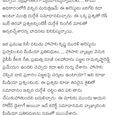
ఇచ్చారు. కక్షపూరితంగా వ్యవహరిస్తున్నామంటే… తాము
అధికారంలోకి వచ్చిన మరుక్షణమే ఈ అరెస్టులు జరిగేవి కదా
అంటూ మంత్రి దుర్గేశ్ సమాధానమిచ్చారు. ఈ ఒక్క ప్రశ్నతో రెడ్
బుక్ తరహా ప్రశ్నలన్నింటికీ దుర్గేశ్ సింగిల్ మాటతో
ఆన్సరిచ్చేశారన్న వాదనలు వినిపిస్తున్నాయి.
ఇక ప్రముఖ సినీ నటుడు పోసాని కృష్ణ మురళి అరెస్టును
ప్రస్తావించిన మీడియా ప్రతినిధులు… పోసాని వ్యాఖ్యల వెనుక
వైసీపీ కీలక నేత, ప్రభుత్వ మాజీ సలహాదారు సజ్జల రామకృష్ణారెడ్డి
ప్రమేయం ఉందని చెప్పారు కదా అని గుర్తు చేశారు. పోసాని
చెప్పిన దాని ప్రకారం సజ్జలపై చర్యలు ఉంటాయా? అని కూడా
మీడియా ప్రశ్నించింది. ఈ ప్రశ్నకు కూడా తనదైన శైలిలో
సమాధానం ఇచ్చిన దుర్గేశ్ చట్టం తన పని తాను
చేసుకుపోతుందని బదులిచ్చారు. ఈ మాటకు ముందు ఆయన
రొటీన్ డైలాగే అయినా ఇదే కరెక్ట్ సమాధానమని వ్యాఖ్యానించి
మీడియా ప్రతినిధులను నవ్వుల్లో ముంచేశారు.