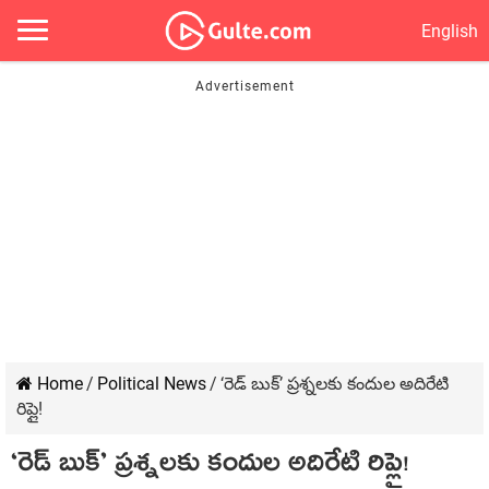
English
Home
/
Political News
/
‘రెడ్ బుక్’ ప్రశ్నలకు కందుల అదిరేటి
రిప్లై!
‘రెడ్ బుక్’ ప్రశ్నలకు కందుల అదిరేటి రిప్లై!