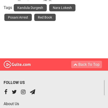
Tags
Kandula Durgesh
Nara Lokesh
Posani Arrest
Red Book
Back To Top
FOLLOW US
About Us