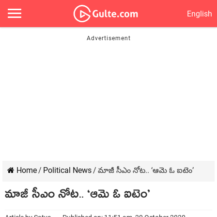
English
Home
/
Political News
/
మాజీ సీఎం నోట.. ‘ఆమె ఓ ఐటెం’
మాజీ సీఎం నోట.. ‘ఆమె ఓ ఐటెం’