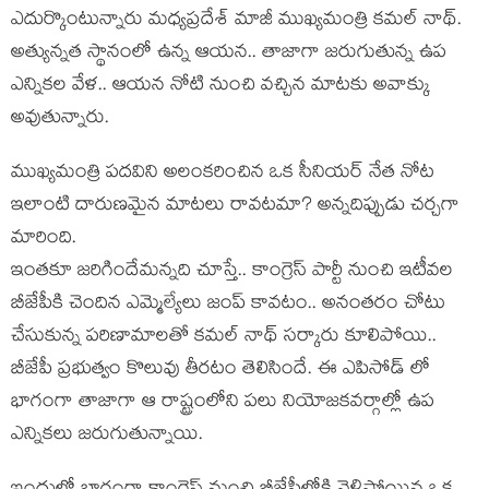
ఎదుర్కొంటున్నారు మధ్యప్రదేశ్ మాజీ ముఖ్యమంత్రి కమల్ నాథ్.
అత్యున్నత స్థానంలో ఉన్న ఆయన.. తాజాగా జరుగుతున్న ఉప
ఎన్నికల వేళ.. ఆయన నోటి నుంచి వచ్చిన మాటకు అవాక్కు
అవుతున్నారు.
ముఖ్యమంత్రి పదవిని అలంకరించిన ఒక సీనియర్ నేత నోట
ఇలాంటి దారుణమైన మాటలు రావటమా? అన్నదిప్పుడు చర్చగా
మారింది.
ఇంతకూ జరిగిందేమన్నది చూస్తే.. కాంగ్రెస్ పార్టీ నుంచి ఇటీవల
బీజేపీకి చెందిన ఎమ్మెల్యేలు జంప్ కావటం.. అనంతరం చోటు
చేసుకున్న పరిణామాలతో కమల్ నాథ్ సర్కారు కూలిపోయి..
బీజేపీ ప్రభుత్వం కొలువు తీరటం తెలిసిందే. ఈ ఎపిసోడ్ లో
భాగంగా తాజాగా ఆ రాష్ట్రంలోని పలు నియోజకవర్గాల్లో ఉప
ఎన్నికలు జరుగుతున్నాయి.