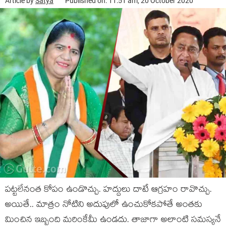
Article by
Satya
Published on: 11:51 am, 20 October 2020
పట్టలేనంత కోపం ఉండొచ్చు. హద్దులు దాటే ఆగ్రహం రావొచ్చు.
అయితే.. మాత్రం నోటిని అదుపులో ఉంచుకోకపోతే అంతకు
మించిన ఇబ్బంది మరింకేమీ ఉండదు. తాజాగా అలాంటి సమస్యనే