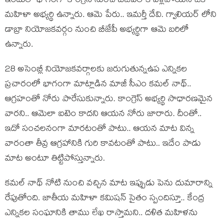
ఇందులో భాగంగా కాంగ్రెస్ నుంచి బీజేపీలోకి వెళ్లిపోయిన ఒక
మహిళా అభ్యర్థి ఉన్నారు. ఆమె పేరు.. ఇమర్తీ దేవి. గ్వాలియర్ లోని
డాబ్రా నియోజకవర్గం నుంచి బీజేపీ అభ్యర్థిగా ఆమె బరిలో
ఉన్నారు.
28 అసెంబ్లీ నియోజకవర్గాలకు జరుగుతున్నఉప ఎన్నికల
ప్రచారంలో భాగంగా మాట్లాడిన మాజీ సీఎం కమల్ నాథ్..
ఆగ్రహంతో నోరు పారేసుకున్నారు. కాంగ్రెస్ అభ్యర్థి సాధారణమైన
వారని.. ఆమెలా ఐటెం కాదని ఆయన నోరు జారారు. దీంతో..
ఇదో సంచలనంగా మారటంతో పాటు.. ఆయన మాట విన్న
వారంతా తీవ్ర ఆగ్రహానికి గురి కావటంతో పాటు.. ఇదేం పాడు
మాట అంటూ తిట్టిపోస్తున్నారు.
కమల్ నాథ్ నోటి నుంచి వచ్చిన మాట ఇప్పుడు పెను దుమారాన్ని
రేపుతోంది. జాతీయ మహిళా కమిషన్ సైతం స్పందిస్తూ.. కేంద్ర
ఎన్నికల సంఘానికి తాము లేఖ రాస్తామని.. దళిత మహిళను