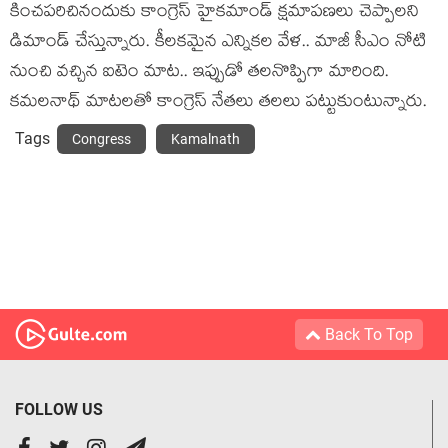
కించపరిచినందుకు కాంగ్రెస్ హైకమాండ్ క్షమాపణలు చెప్పాలని
డిమాండ్ చేస్తున్నారు. కీలకమైన ఎన్నికల వేళ.. మాజీ సీఎం నోటి
నుంచి వచ్చిన ఐటెం మాట.. ఇప్పుడో తలనొప్పిగా మారింది.
కమలనాథ్ మాటలతో కాంగ్రెస్ నేతలు తలలు పట్టుకుంటున్నారు.
Tags
Congress
Kamalnath
Back To Top
FOLLOW US