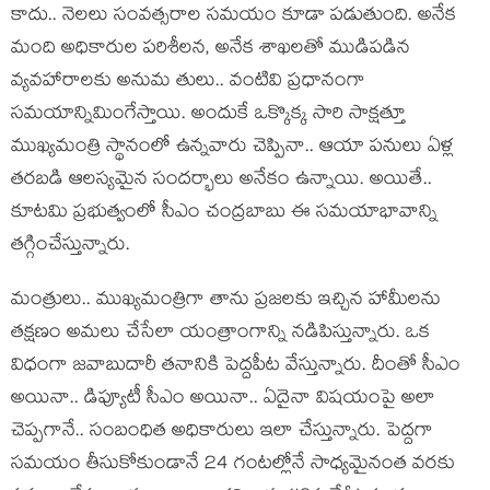
కాదు.. నెల‌లు సంవ‌త్స‌రాల స‌మ‌యం కూడా ప‌డుతుంది. అనేక
మంది అధికారుల ప‌రిశీల‌న‌, అనేక శాఖ‌ల‌తో ముడిప‌డిన
వ్య‌వ‌హారాలకు అనుమ తులు.. వంటివి ప్ర‌ధానంగా
స‌మ‌యాన్నిమింగేస్తాయి. అందుకే ఒక్కొక్క సారి సాక్ష‌త్తూ
ముఖ్య‌మంత్రి స్థానంలో ఉన్న‌వారు చెప్పినా.. ఆయా ప‌నులు ఏళ్ల
త‌ర‌బ‌డి ఆల‌స్య‌మైన సంద‌ర్భాలు అనేకం ఉన్నాయి. అయితే..
కూట‌మి ప్ర‌భుత్వంలో సీఎం చంద్ర‌బాబు ఈ స‌మ‌యాభావాన్ని
త‌గ్గించేస్తున్నారు.
మంత్రులు.. ముఖ్య‌మంత్రిగా తాను ప్ర‌జ‌ల‌కు ఇచ్చిన హామీల‌ను
త‌క్ష‌ణం అమ‌లు చేసేలా యంత్రాంగాన్ని న‌డిపిస్తున్నారు. ఒక
విధంగా జ‌వాబుదారీ త‌నానికి పెద్ద‌పీట వేస్తున్నారు. దీంతో సీఎం
అయినా.. డిప్యూటీ సీఎం అయినా.. ఏదైనా విష‌యంపై అలా
చెప్ప‌గానే.. సంబంధిత అధికారులు ఇలా చేస్తున్నారు. పెద్ద‌గా
స‌మ‌యం తీసుకోకుండానే 24 గంటల్లోనే సాధ్య‌మైనంత వ‌ర‌కు