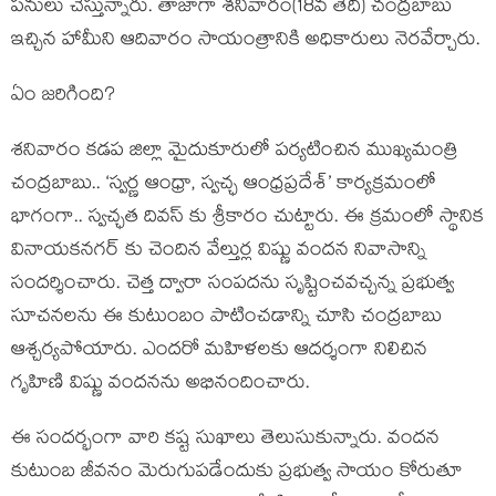
ప‌నులు చేస్తున్నారు. తాజాగా శ‌నివారం(18వ తేదీ) చంద్ర‌బాబు
ఇచ్చిన హామీని ఆదివారం సాయంత్రానికి అధికారులు నెర‌వేర్చారు.
ఏం జ‌రిగింది?
శ‌నివారం క‌డ‌ప జిల్లా మైదుకూరులో ప‌ర్య‌టించిన ముఖ్య‌మంత్రి
చంద్ర‌బాబు.. ‘స్వర్ణ ఆంధ్రా, స్వచ్ఛ ఆంధ్రప్రదేశ్’ కార్యక్రమంలో
భాగంగా.. స్వచ్ఛత దివస్ కు శ్రీకారం చుట్టారు. ఈ క్ర‌మంలో స్థానిక
వినాయకనగర్ కు చెందిన వేల్తుర్ల విష్ణు వందన నివాసాన్ని
సందర్శించారు. చెత్త ద్వారా సంపదను సృష్టించవచ్చ‌న్న ప్రభుత్వ
సూచనలను ఈ కుటుంబం పాటించ‌డాన్ని చూసి చంద్ర‌బాబు
ఆశ్చ‌ర్య‌పోయారు. ఎందరో మహిళలకు ఆదర్శంగా నిలిచిన
గృహిణి విష్ణు వందనను అభినందించారు.
ఈ సంద‌ర్భంగా వారి క‌ష్ట సుఖాలు తెలుసుకున్నారు. వంద‌న‌
కుటుంబ జీవనం మెరుగుప‌డేందుకు ప్రభుత్వ సాయం కోరుతూ