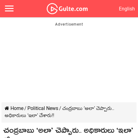
English
Home
/
Political News
/
చంద్ర‌బాబు ‘అలా’ చెప్పారు..
అధికారులు ‘ఇలా’ చేశారు!!
చంద్ర‌బాబు ‘అలా’ చెప్పారు.. అధికారులు ‘ఇలా’