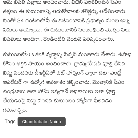
ఆమె వినతి పత్రాలు అందించారు. వీటిని ప‌రిశీలించిన సీఎం
త‌క్ష‌ణం ఈ కుటుంబాన్ని ఆదుకోవాల‌ని క‌లెక్ట‌ర్ను ఆదేశించారు.
దీంతో 24 గంటలలోపే ఈ కుటుంబానికి ప్ర‌భుత్వం నుంచి అన్ని
ప‌నులు అయ్యాయి. ఈ కుటుంబానికి సంబంధించి మొత్తం ప‌లు
వినతులు అందగా.. రెండింటిని వెంటనే ప‌రిష్క‌రించారు.
కుటుంబలోని ఒక‌రికి వృద్దాప్య పెన్షన్ మంజూరు చేశారు. ఉపాధి
కోసం ఆర్థిక సాయం అందించారు. గ్రాడ్యుయేషన్ పూర్తి చేసిన
విష్ణు వందనకు డీఆర్డీఏలో ఔట్ సోర్సింగ్ ద్వారా డేటా ఎంట్రీ
ఆపరేటర్ గా ఉద్యోగ అవకాశం కల్పించారు. మొత్తానికి సీఎం
చంద్ర‌బాబు అలా హామీ ఇవ్వ‌గానే అధికారులు ఇలా పూర్తి
చేయ‌డంపై విష్ణు వంద‌న కుటుంబం హ్యాపీగా ఫీల‌వ‌డం
గ‌మ‌నార్హం.
Tags
Chandrababu Naidu