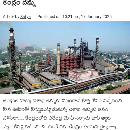
కేంద్రం దన్ను
Article by
Satya
Published on: 10:21 pm, 17 January 2025
ఆంధ్రుల హక్కు విశాఖ ఉక్కుకు నిజంగానే కొత్త జీవం వచ్చేసింది.
కొన ఊపిరితో కొట్టుమిట్టాడుతున్న విశాఖ ఉక్కుకు జీవం
పోసేలా… కేంద్రంలోని నరేంద్ర మోదీ సర్కారు భారీ ఆర్థిక
ప్యాకేజీని ప్రకటించింది. ఈ మేరకు కేంద్రం తరఫున రైల్వే శాఖ