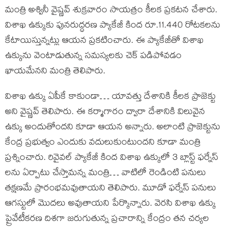
మంత్రి అశ్వినీ వైష్ణవ్ శుక్రవారం సాయత్రం కీలక ప్రకటన చేశారు.
విశాఖ ఉక్కుకు పునరుద్ధరణ ప్యాకేజీ కింద రూ.11.440 రోటకలను
కేటాయిస్తున్నట్లు ఆయన ప్రకటించారు. ఈ ప్యాకేజీతో విశాఖ
ఉక్కును వెంటాడుతున్న సమస్యలకు చెక్ పడిపోవడం
ఖాయమేనని మంత్రి తెలిపారు.
విశాఖ ఉక్కు ఏపీకే కాకుండా… యావత్తు దేశానికి కీలక ప్రాజెక్టు
అని వైష్ణవ్ తెలిపారు. ఈ కర్మాగారం ద్వారా దేశానికి విలువైన
ఉక్కు అందుతోందని కూడా ఆయన అన్నారు. అలాంటి ప్రాజెక్టును
కేంద్ర ప్రభుత్వం ఎందుకు వదులుకుంటుందని కూడా మంత్రి
ప్రశ్నించారు. రివైవల్ ప్యాకేజీ కింద విశాఖ ఉక్కులో 3 బ్లాస్ట్ ఫర్నేస్
లను ఏర్పాటు చేస్తామన్న మంత్రి… వాటిలో రెండింటి పనులు
తక్షణమే ప్రారంభమవుతాయని తెలిపారు. మూడో ఫర్నేస్ పనులు
ఆగస్టులో మొదలు అవుతాయని పేర్కొన్నారు. వెరసి విశాఖ ఉక్కు
ప్రైవేటీకరణ దిశగా జరుగుతున్న ప్రచారాన్ని కేంద్రం తన చర్యల