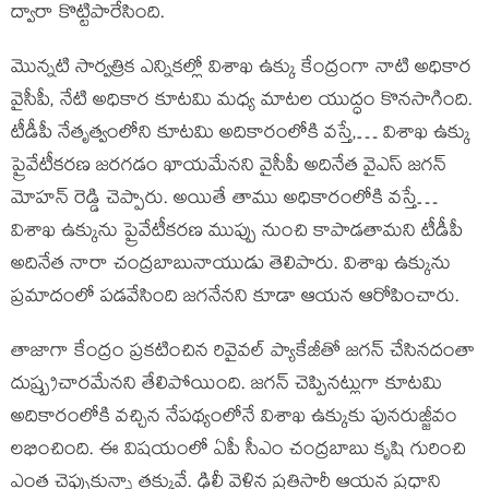
ద్వారా కొట్టిపారేసింది.
మొన్నటి సార్వత్రిక ఎన్నికల్లో విశాఖ ఉక్కు కేంద్రంగా నాటి అధికార
వైసీపీ, నేటి అధికార కూటమి మధ్య మాటల యుద్ధం కొనసాగింది.
టీడీపీ నేతృత్వంలోని కూటమి అదికారంలోకి వస్తే,… విశాఖ ఉక్కు
ప్రైవేటీకరణ జరగడం ఖాయమేనని వైసీపీ అదినేత వైఎస్ జగన్
మోహన్ రెడ్డి చెప్పారు. అయితే తాము అధికారంలోకి వస్తే…
విశాఖ ఉక్కును ప్రైవేటీకరణ ముప్పు నుంచి కాపాడతామని టీడీపీ
అదినేత నారా చంద్రబాబునాయుడు తెలిపారు. విశాఖ ఉక్కును
ప్రమాదంలో పడవేసింది జగనేనని కూడా ఆయన ఆరోపించారు.
తాజాగా కేంద్రం ప్రకటించిన రివైవల్ ప్యాకేజీతో జగన్ చేసినదంతా
దుష్ప్రచారమేనని తేలిపోయింది. జగన్ చెప్పినట్లుగా కూటమి
అదికారంలోకి వచ్చిన నేపథ్యంలోనే విశాఖ ఉక్కుకు పునరుజ్జీవం
లభించింది. ఈ విషయంలో ఏపీ సీఎం చంద్రబాబు కృషి గురించి
ఎంత చెప్పుకున్నా తక్కువే. ఢిల్లీ వెళ్లిన ప్రతిసారీ ఆయన ప్రధాని