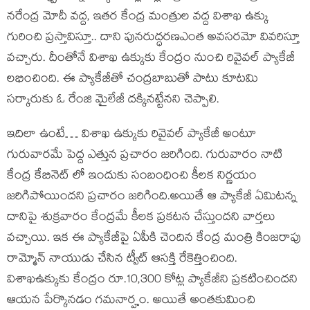
నరేంద్ర మోదీ వద్ద, ఇతర కేంద్ర మంత్రుల వద్ద విశాఖ ఉక్కు
గురించి ప్రస్తావిస్తూ.. దాని పునరుద్ధరణఎంత అవసరమో వివరిస్తూ
వచ్చారు. దీంతోనే విశాఖ ఉక్కుకు కేంద్రం నుంచి రివైవల్ ప్యాకేజీ
లభించింది. ఈ ప్యాకేజీతో చంద్రబాబుతో పాటు కూటమి
సర్కారుకు ఓ రేంజి మైలేజీ దక్కినట్టేనని చెప్పాలి.
ఇదిలా ఉంటే… విశాఖ ఉక్కుకు రివైవల్ ప్యాకేజీ అంటూ
గురువారమే పెద్ద ఎత్తున ప్రచారం జరిగింది. గురువారం నాటి
కేంద్ర కేబినెట్ లో ఇందుకు సంబంధించి కీలక నిర్ణయం
జరిగిపోయిందని ప్రచారం జరిగింది.అయితే ఆ ప్యాకేజీ ఏమిటన్న
దానిపై శుక్రవారం కేంద్రమే కీలక ప్రకటన చేస్తుందని వార్తలు
వచ్చాయి. ఇక ఈ ప్యాకేజీపై ఏపీకి చెందిన కేంద్ర మంత్రి కింజరాపు
రామ్మోన్ నాయుడు చేసిన ట్వీట్ ఆసక్తి రేకెత్తించింది.
విశాఖఉక్కుకు కేంద్రం రూ.10,300 కోట్ల ప్యాకేజీని ప్రకటించిందని
ఆయన పేర్కొనడం గమనార్హం. అయితే అంతకుమించి