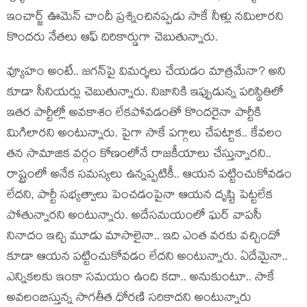
ఇంచార్జ్ ఊమెన్ చాందీ ప్ర‌శ్నించిన‌ప్ప‌డు సాకే నీళ్లు న‌మిలార‌ని
కొంద‌రు నేత‌లు ఆఫ్ దిరికార్డుగా చెబుతున్నారు.
వ్యూహం అంటే.. జ‌గ‌న్‌పై విమ‌ర్శ‌లు చేయ‌డం మాత్ర‌మేనా? అని
కూడా సీనియ‌ర్లు చెబుతున్నారు. నిజానికి ఇప్పుడున్న ప‌రిస్థితిలో
ఇత‌ర పార్టీల్లో అవ‌కాశం లేక‌పోవ‌డంతో కొంద‌రైనా పార్టీకి
మిగిలార‌ని అంటున్నారు. పైగా సాకే ప‌గ్గాలు చేప‌ట్టాక‌.. కేవ‌లం
త‌న సామాజిక వ‌ర్గం కోణంలోనే రాజ‌కీయాలు చేస్తున్నార‌ని..
రాష్ట్రంలో అనేక స‌మ‌స్య‌లు ఉన్న‌ప్ప‌టికీ.. ఆయ‌న ప‌ట్టించుకోవ‌డం
లేద‌ని, పార్టీ స‌భ్య‌త్వాలు పెంచ‌డంపైనా ఆయ‌న దృష్టి పెట్ట‌లేక
పోతున్నార‌ని అంటున్నారు. అదేస‌మ‌యంలో ఘ‌ర్ వాప‌సీ
నినాదం ఇచ్చి మూడు మాసాలైనా.. ఇది ఎంత వ‌ర‌కు వ‌చ్చిందో
కూడా ఆయ‌న ప‌ట్టించుకోవ‌డం లేద‌ని అంటున్నారు. ఏదేమైనా..
ఎన్నిక‌ల‌కు ఇంకా స‌మ‌యం ఉంది క‌దా.. అనుకుంటూ.. సాకే
అవ‌లంబిస్తున్న సాగ‌తీత ధోర‌ణి స‌రికాద‌ని అంటున్నారు