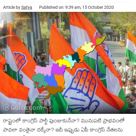
Article by
Satya
Published on: 9:39 am, 15 October 2020
రాష్ట్రంలో కాంగ్రెస్ పార్టీ పుంజుకునేనా? మునుప‌టి ప్రాభ‌వంలో
పావ‌లా వంతైనా ద‌క్కేనా? ఇదీ ఇప్పుడు ఏపీ కాంగ్రెస్ నేత‌ల‌ను