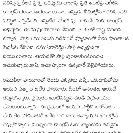
వేధిస్తున్న కీల‌క ప్ర‌శ్న‌. ఒక‌ప్పుడు దాదాపు ప్ర‌తి ఇంటిపై ఎగిరిన
కాంగ్రెస్ జెండా, అజెండా కూడా.. ఇప్పుడు వీధుల్లోనూ క‌నిపించ‌ని
ప‌రిస్థితి ఏర్ప‌డింది. ఇప్ప‌టికే ఏపీలో పుంజుకునేందుకు కాంగ్రెస్
అధిష్టానం రెండు ప్ర‌యోగాలు చేసింది. 2012లో రాష్ట్ర విభ‌జ‌న
త‌ర్వాత‌.. పార్టీని ముందుకు న‌డిపించే వ్యూహంలో సీమ ప్రాంతానికి
పెద్ద‌పీట వేసింది. ర‌ఘువీరారెడ్డిని పార్టీ అధ్య‌క్షుడిగా
నియ‌మించారు. ఆయ‌న‌తో పార్టీ పుంజుకుంటుంద‌ని
అనుకున్నారు.కానీ, అనూహ్యంగా ఉన్న‌వారే వెళ్లిపోయారు.
ర‌ఘువీరా హయాంలో రెండు ఎన్నిక‌లు వ‌స్తే.. ఒక్క‌దానిలోనూ
ఆయ‌న స‌త్తా చాట‌లేక పోయారు. దీంతో ఆనంత‌ట ఆయ‌నే
త‌ప్పుకొన్నారు. ప్ర‌స్తుతం ఇంటిప‌ట్టునే ఉండి వ్య‌వసాయం
చేసుకుంటున్నారు. ఈ క్ర‌మంలో ఆయ‌న పార్టీని బ‌లోపేతం
చేయ‌లేక పోవ‌డానికి అనేక కార‌ణాలు ఉన్నాయ‌ని అప్ప‌ట్లోనే
చెప్పుకొచ్చారు. ముఖ్యంగా కాంగ్రెస్ ఓటు బ్యాంకును త‌న‌వైపు