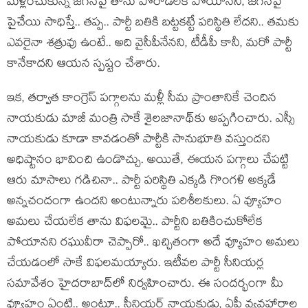
మ‌ళ్లించుకున్న జ‌గ‌న్‌పై తాను పోరాడ‌లేక పోయాన‌ని, జ‌గ‌న్‌పై
పైచేయి సాధిస్తే.. త‌ప్ప‌.. పార్టీ బ‌తికి బ‌ట్ట‌క‌ట్టే ప‌రిస్థితి లేద‌ని.. త‌మ‌కు
ఎవ‌రైనా శ‌త్రువు ఉంటే.. అది వైసీపీనేన‌ని, టీడీపీ కానీ, మ‌రో పార్టీ
కానేకాద‌ని ఆయ‌న స్ప‌ష్టం చేశారు.
ఇక‌, త‌ర్వాత కాంగ్రెస్ ప‌గ్గాల‌ను మ‌ళ్లీ సీమ ప్రాంతానికే చెందిన
నాయ‌కుడు మాజీ మంత్రి సాకే శైల‌జానాథ్‌కు అప్ప‌గించారు. ఎస్సీ
నాయ‌కుడు కూడా కావ‌డంతో పార్టీకి సానుభూతి వ‌స్తుంద‌ని
అధిష్టానం భావించి ఉండొచ్చు. అయితే, ఈయ‌న ప‌గ్గాలు చేప‌ట్టి
ఆరు మాసాలు గ‌డిచినా.. పార్టీ ప‌రిస్థితి ఎక్క‌డి గొంగ‌ళి అక్క‌డే
అన్న‌చందంగా ఉంద‌ని అంటున్నారు ప‌రిశీల‌కులు. ఏ వ్యూహం
అమ‌లు చేయ‌లేక తాను విఫ‌ల‌మై.. పార్టీని బ‌తికించుకోలేక
పోయాన‌ని ర‌ఘువీరా చెప్పారో.. ఖ‌చ్చితంగా అదే వ్యూహం అమ‌లు
చేయ‌డంలో సాకే విఫ‌ల‌మ‌య్యారు. ఇటీవ‌ల పార్టీ సీనియ‌ర్ల
స‌మావేశం హైద‌రాబాద్‌లో నిర్వ‌హించారు. ఈ సంద‌ర్భంగా మీ
వ్యూహం ఏంటి.. అంటూ.. సీనియ‌ర్ నాయ‌కుడు, ఏపీ వ్య‌వ‌హారాల