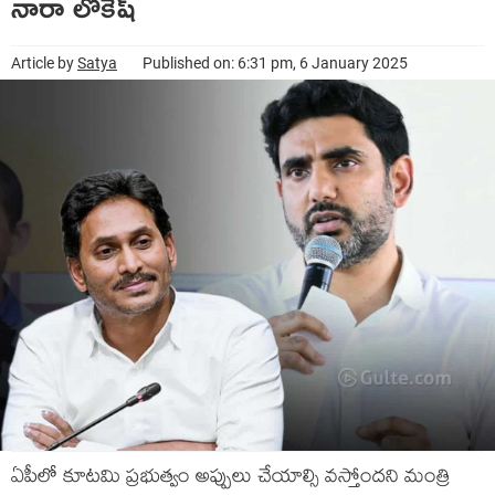
నారా లోకేష్‌
Article by
Satya
Published on: 6:31 pm, 6 January 2025
ఏపీలో కూట‌మి ప్ర‌భుత్వం అప్పులు చేయాల్సి వ‌స్తోంద‌ని మంత్రి