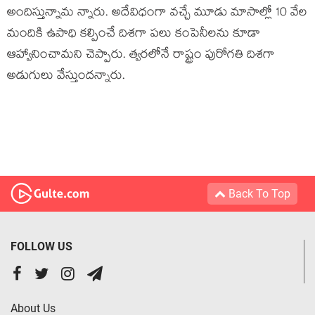
అందిస్తున్నామ న్నారు. అదేవిధంగా వ‌చ్చే మూడు మాసాల్లో 10 వేల
మందికి ఉపాధి క‌ల్పించే దిశ‌గా ప‌లు కంపెనీల‌ను కూడా
ఆహ్వానించామ‌ని చెప్పారు. త్వ‌ర‌లోనే రాష్ట్రం పురోగ‌తి దిశ‌గా
అడుగులు వేస్తుంద‌న్నారు.
Back To Top
FOLLOW US
About Us