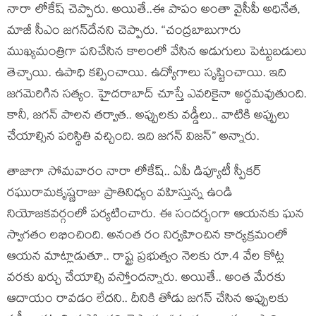
నారా లోకేష్ చెప్పారు. అయితే..ఈ పాపం అంతా వైసీపీ అధినేత‌,
మాజీ సీఎం జ‌గ‌న్‌దేన‌ని చెప్పారు. “చంద్ర‌బాబుగారు
ముఖ్య‌మంత్రిగా ప‌నిచేసిన కాలంలో వేసిన అడుగులు పెట్టుబ‌డులు
తెచ్చాయి. ఉపాధి క‌ల్పించాయి. ఉద్యోగాలు సృష్టించాయి. ఇది
జ‌గ‌మెరిగిన స‌త్యం. హైద‌రాబాద్ చూస్తే ఎవ‌రికైనా అర్థ‌మ‌వుతుంది.
కానీ, జ‌గ‌న్ పాల‌న త‌ర్వాత‌.. అప్పుల‌కు వ‌డ్డీలు.. వాటికి అప్పులు
చేయాల్సిన పరిస్థితి వ‌చ్చింది. ఇది జ‌గ‌న్ విజ‌న్‌” అన్నారు.
తాజాగా సోమ‌వారం నారా లోకేష్.. ఏపీ డిప్యూటీ స్పీక‌ర్
ర‌ఘురామ‌కృష్ణ‌రాజు ప్రాతినిధ్యం వ‌హిస్తున్న ఉండి
నియోజ‌క‌వ‌ర్గంలో ప‌ర్య‌టించారు. ఈ సంద‌ర్భంగా ఆయ‌న‌కు ఘ‌న
స్వాగ‌తం ల‌భించింది. అనంత రం నిర్వ‌హించిన కార్య‌క్ర‌మంలో
ఆయ‌న మాట్లాడుతూ.. రాష్ట్ర ప్ర‌భుత్వం నెల‌కు రూ.4 వేల కోట్ల
వ‌ర‌కు ఖ‌ర్చు చేయాల్సి వ‌స్తోంద‌న్నారు. అయితే.. అంత మేర‌కు
ఆదాయం రావ‌డం లేద‌ని.. దీనికి తోడు జ‌గ‌న్ చేసిన అప్పుల‌కు