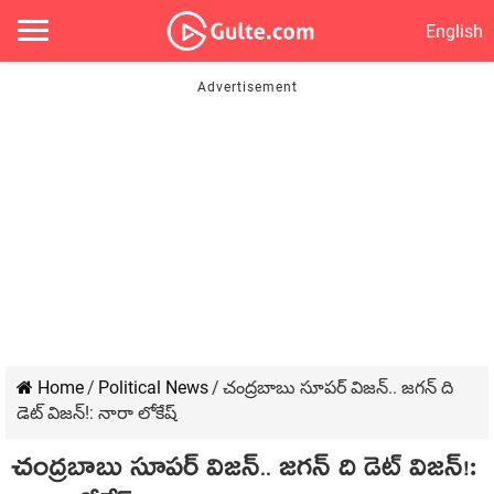
English
Home
/
Political News
/
చంద్ర‌బాబు సూప‌ర్‌ విజ‌న్‌.. జ‌గ‌న్ ది
డెట్ విజ‌న్‌!: నారా లోకేష్‌
చంద్ర‌బాబు సూప‌ర్‌ విజ‌న్‌.. జ‌గ‌న్ ది డెట్ విజ‌న్‌!: