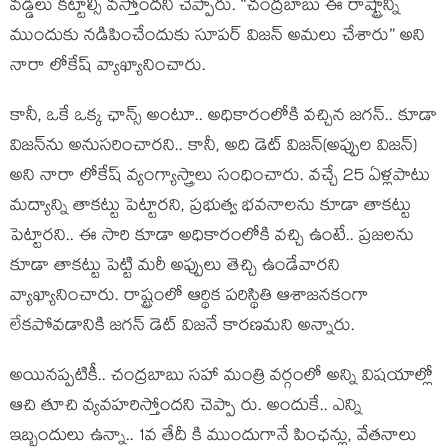
వ‌డ్డీలు క‌ట్టాల్సి వ‌స్తోంద‌ని చెప్పారు. “చంద్ర‌బాబు ఈ రాష్ట్రాన్ని
ముందుకు న‌డిపించేందుకు సూప‌ర్ విజ‌న్ అమ‌లు చేశారు” అని
నారా లోకేష్ వ్యాఖ్యానించారు.
కానీ, ఒకే ఒక్క ఛాన్స్ అంటూ.. అధికారంలోకి వ‌చ్చిన జ‌గ‌న్‌.. కూడా
విజ‌న్‌ను అనుస‌రించార‌ని.. కానీ, అది డెట్ విజ‌న్‌(అప్పుల విజ‌న్‌)
అని నారా లోకేష్ వ్యంగ్యాస్త్రాలు సంధించారు. వ‌చ్చే 25 ఏళ్ల‌పాటు
మ‌ద్యాన్ని తాక‌ట్టు పెట్టార‌ని, ప్ర‌భుత్వ భ‌వ‌నాల‌ను కూడా తాక‌ట్టు
పెట్టారని.. ఈ సారి కూడా అధికారంలోకి వ‌చ్చి ఉంటే.. ప్ర‌జ‌ల‌ను
కూడా తాక‌ట్టు పెట్టి మ‌రీ అప్పులు తెచ్చి ఉండేవార‌ని
వ్యాఖ్యానించారు. రాష్ట్రంలో ఆర్థిక ప‌రిస్థితి ఆశాజ‌న‌కంగా
లేక‌పోవ‌డానికి జ‌గ‌న్ డెట్ విజ‌నే కార‌ణ‌మ‌ని అన్నారు.
అయిన‌ప్ప‌టికీ.. చంద్ర‌బాబు స‌హా మంత్రి వ‌ర్గంలో అన్ని విష‌యాల్లో
ఆచి తూచి వ్య‌వ‌హ‌రిస్తోంద‌ని చెప్పా రు. అందుకే.. ఎన్ని
ఇబ్బందులు ఉన్నా.. 1వ తేదీ కి ముందుగానే పింఛ‌న్లు, వేత‌నాలు