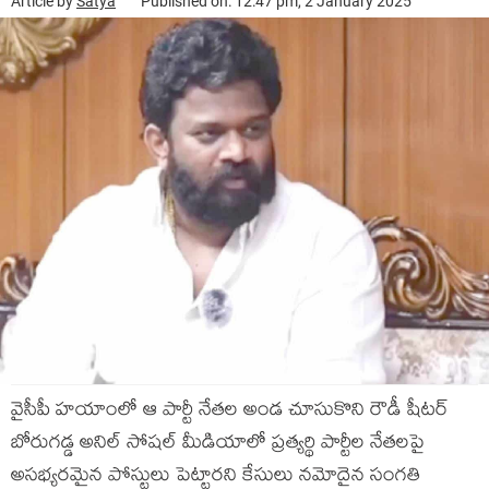
Article by
Satya
Published on: 12:47 pm, 2 January 2025
వైసీపీ హయాంలో ఆ పార్టీ నేతల అండ చూసుకొని రౌడీ షీటర్
బోరుగడ్డ అనిల్ సోషల్ మీడియాలో ప్రత్యర్థి పార్టీల నేతలపై
అసభ్యరమైన పోస్టులు పెట్టారని కేసులు నమోదైన సంగతి