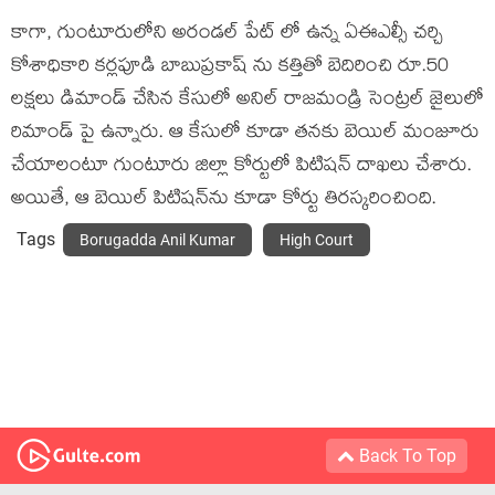
కాగా, గుంటూరులోని అరండల్ పేట్ లో ఉన్న ఏఈఎల్సీ చర్చి
కోశాధికారి కర్లపూడి బాబుప్రకాష్ ను కత్తితో బెదిరించి రూ.50
లక్షలు డిమాండ్‌ చేసిన కేసులో అనిల్‌ రాజమండ్రి సెంట్రల్‌ జైలులో
రిమాండ్ పై ఉన్నారు. ఆ కేసులో కూడా తనకు బెయిల్ మంజూరు
చేయాలంటూ గుంటూరు జిల్లా కోర్టులో పిటిషన్‌ దాఖలు చేశారు.
అయితే, ఆ బెయిల్‌ పిటిషన్‌ను కూడా కోర్టు తిరస్కరించింది.
Tags
Borugadda Anil Kumar
High Court
Back To Top