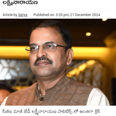
లక్ష్మీనారాయణ
Article by
Satya
Published on: 3:20 pm, 21 December 2024
సీబీఐ మాజీ జేడీ లక్ష్మీనారాయణ పాలిటిక్స్ లో అంతగా క్లిక్