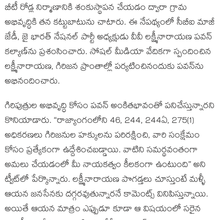
బీటీ రోడ్ల నిర్మాణానికి శంకుస్థాపన చేయడం ద్వారా గ్రామ
అభివృద్ధికి తన కట్టుబాటును చాటారు. ఈ నేపథ్యంలో సీబీఐ మాజీ
జేడీ, జై భారత్ నేషనల్ పార్టీ అధ్యక్షుడు వీవీ లక్ష్మీనారాయణ పవన్
కల్యాణ్‌ను ప్రశంసించారు. సోషల్ మీడియా వేదికగా స్పందించిన
లక్ష్మీనారాయణ, గిరిజన ప్రాంతాల్లో పర్యటించినందుకు పవన్‌ను
అభినందించారు.
గిరిపుత్రుల అభివృద్ధి కోసం పవన్ అంకితభావంతో పనిచేస్తున్నారని
కొనియాడారు. “రాజ్యాంగంలోని 46, 244, 244ఏ, 275(1)
అధికరణలు గిరిజనుల హక్కులను పరిరక్షించి, వారి సంక్షేమం
కోసం ప్రత్యేకంగా ఉద్దేశించబడ్డాయి. వాటిని సమర్థవంతంగా
అమలు చేయడంలో మీ నాయకత్వం కీలకంగా ఉంటుంది” అని
ట్వీట్‌లో పేర్కొన్నారు. లక్ష్మీనారాయణ పొగడ్తలు చూస్తుంటే మళ్ళీ
ఆయన జనసేనకు దగ్గరవుతున్నారనే కామెంట్స్ వినిపిస్తున్నాయి.
అయితే ఆయన మాత్రం ఎప్పుడూ కూడా ఆ విషయంలో సరైన