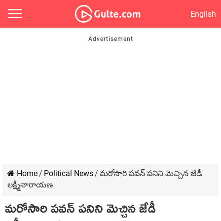
English
Home
/
Political News
/
మరోసారి పవన్ పనిని మెచ్చిన జేడీ
లక్ష్మీనారాయణ
మరోసారి పవన్ పనిని మెచ్చిన జేడీ