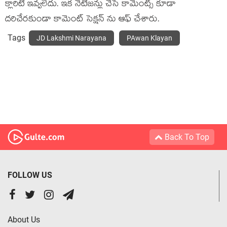
క్లారిటీ ఇవ్వలేదు. ఇక నెటిజన్లు చేసే కామెంట్స్ కూడా
దరిచేరకుండా కామెంట్ సెక్షన్ ను ఆఫ్ చేశారు.
Tags
JD Lakshmi Narayana
PAwan Klayan
Back To Top
FOLLOW US
About Us