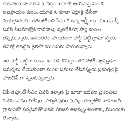
కాకపోయినా కూడా ఓ వర్గం జనాల్లో ఆయనపై మంచి
అభిప్రాయం ఉంది. యూత్ ని కూడా ఎట్రాక్ట్ చేసేలా
మాట్లాడగలరు. గతంలో జనసేన లో ఉన్న లక్ష్మీనారాయణ మళ్ళీ
పవన్ సినిమాల్లోకి రావడాన్ని వ్యతిరేకిస్తూ పార్టీ నుంచి
తప్పుకున్నారు. అనంతరం సొంతంగా పార్టీ పెట్టి గ్రామా స్థాయి
లెవెల్లో తనదైన శైలిలో ముందుకు సాగుతున్నారు.
ఇక పార్టీ పెట్టినా కూడా ఆయన విపక్షాల తరహాలో ఎల్లప్పుడూ
విమర్శలు చేయకుండా మంచి పనులు చేసినప్పుడు ప్రభుత్వంపై
పాజిటివ్ గా స్పందిస్తున్నారు.
ఏపీ డిప్యూటీ సీఎం పవన్ కల్యాణ్ పై కూడా ఇటీవల ప్రశంసలు
కురిపించడం విశేషం. పార్వతీపురం మన్యం జిల్లాలోని బాహుజోల
గ్రామంలో పర్యటనతో పవన్ గిరిజన అభివృద్ధి అంశాన్ని ముందుకు
తెచ్చారు.