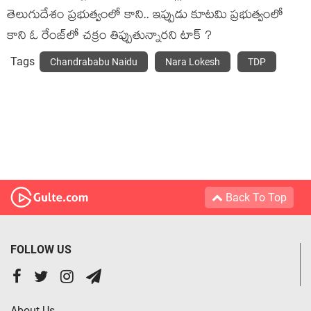
తెలుగుదేశం ప్ర‌భుత్వంలో కాని.. ఇప్పుడు కూట‌మి ప్ర‌భుత్వంలో
కాని ఓ రేంజ్‌లో చ‌క్రం తిప్పుతున్నార‌ని టాక్ ?
Tags
Chandrababu Naidu
Nara Lokesh
TDP
Back To Top
FOLLOW US
About Us