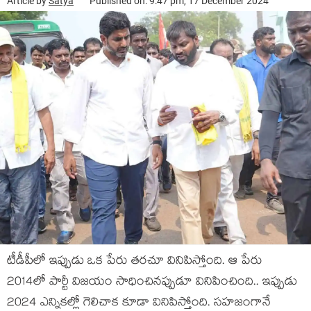
Article by
Satya
Published on: 9:47 pm, 17 December 2024
టీడీపీలో ఇప్పుడు ఒక పేరు త‌ర‌చూ వినిపిస్తోంది. ఆ పేరు
2014లో పార్టీ విజ‌యం సాధించిన‌ప్పుడూ వినిపించింది.. ఇప్పుడు
2024 ఎన్నిక‌ల్లో గెలిచాక కూడా వినిపిస్తోంది. స‌హ‌జంగానే