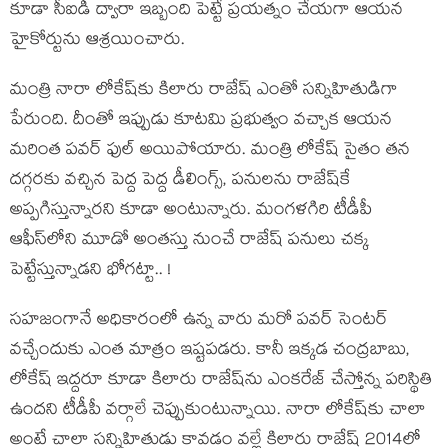
కూడా సీఐడీ ద్వారా ఇబ్బంది పెట్టే ప్ర‌య‌త్నం చేయ‌గా ఆయ‌న
హైకోర్టును ఆశ్ర‌యించారు.
మంత్రి నారా లోకేష్‌కు కిలారు రాజేష్ ఎంతో స‌న్నిహితుడిగా
పేరుంది. దీంతో ఇప్పుడు కూట‌మి ప్ర‌భుత్వం వ‌చ్చాక ఆయ‌న
మ‌రింత ప‌వ‌ర్ ఫుల్ అయిపోయారు. మంత్రి లోకేష్ సైతం త‌న
ద‌గ్గ‌ర‌కు వ‌చ్చిన పెద్ద పెద్ద డీలింగ్స్‌, ప‌నుల‌ను రాజేష్‌కే
అప్ప‌గిస్తున్నార‌ని కూడా అంటున్నారు. మంగ‌ళ‌గిరి టీడీపీ
ఆఫీస్‌లోని మూడో అంత‌స్తు నుంచే రాజేష్ ప‌నులు చ‌క్క
పెట్టేస్తున్నాడ‌ని భోగ‌ట్టా.. !
స‌హ‌జంగానే అధికారంలో ఉన్న వారు మ‌రో ప‌వ‌ర్ సెంట‌ర్
వ‌చ్చేందుకు ఎంత మాత్రం ఇష్ట‌ప‌డ‌రు. కానీ ఇక్క‌డ చంద్ర‌బాబు,
లోకేష్ ఇద్ద‌రూ కూడా కిలారు రాజేష్‌ను ఎంక‌రేజ్ చేస్తోన్న ప‌రిస్థితి
ఉంద‌ని టీడీపీ వ‌ర్గాలే చెప్పుకుంటున్నాయి. నారా లోకేష్‌కు చాలా
అంటే చాలా స‌న్నిహితుడు కావ‌డం వ‌ల్లే కిలారు రాజేష్ 2014లో