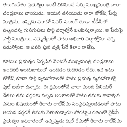
తెలుగుదేశం ప్ర‌భుత్వం అంటే వినిపించే పేర్లు ముఖ్య‌మంత్రి నారా
చంద్ర‌బాబు నాయుడు.. ఆయ‌న త‌న‌యుడు నారా లోకేష్ పేర్లు
మాత్ర‌మే.. ఇప్పుడు మూడో ప‌వ‌ర్ సెంట‌ర్ కూడా టీడీపీలో
వ‌చ్చింద‌న్న గుస‌గుస‌లు పార్టీ వ‌ర్గాల్లోనే వినిపిస్తున్నాయి. ఆ పేరుపై
పార్టీ మంత్రులు, ఎమ్మెల్యేల‌తో పాటు అధికార వర్గాల్లోనూ చ‌ర్చ
న‌డుస్తోంది. ఆ పవర్ ఫుల్ వ్యక్తి పేరే కిలారి రాజేష్.
కూట‌మి ప్ర‌భుత్వం ఏర్ప‌డిన వెంట‌నే ముఖ్య‌మంత్రి చంద్ర‌బాబు
అంద‌రికి అందుబాటులో ఉండ‌డం కుద‌ర‌డం లేదు. ఇక అటు
లోకేష్ కూడా పార్టీ వ్య‌వ‌హారాల‌తో పాటు ప్ర‌భుత్వ వ్య‌వ‌హారాల్లో
ఫుల్ బిజీగా ఉన్నారు. ఈ క్ర‌మంలోనే చాలా మంది సీనియ‌ర్
నేత‌లు త‌మ ద‌గ్గ‌ర‌కు వచ్చిన అంశాల‌తో పాటు త‌మ‌కు కావాల్సిన
ప‌నుల విష‌యంలో కిలారు రాజేష్‌ను సంప్ర‌దిస్తుండ‌డంతో పాటు
ఆయ‌న ద‌గ్గ‌ర‌కే తీసుకు వెళుతున్నార‌ని భోగ‌ట్టా..! గ‌తంలో వైసీపీ
ప్ర‌భుత్వం అధికారంలో ఉన్న‌ప్పుడు స్కిల్ కేసులో కిలారు రాజేష్‌ను