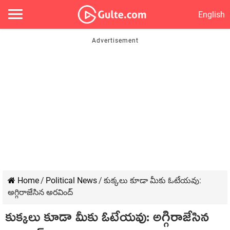
English
Home
/
Political News
/
కుక్క‌లు కూడా మీకు ఓటేయ‌వు:
అగ్గిరాజేసిన అర‌వింద్‌
కుక్క‌లు కూడా మీకు ఓటేయ‌వు: అగ్గిరాజేసిన