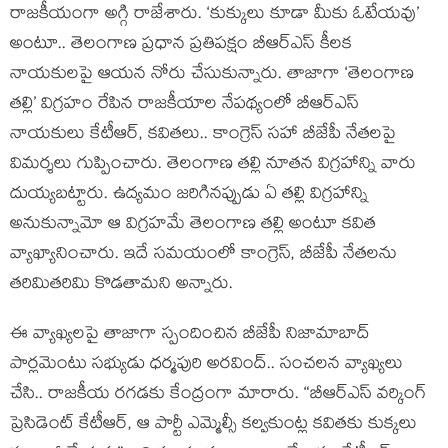
రాజ‌కీయంగా అగ్గి రాజేశారు. ‘కుక్కులు కూడా మీకు ఓటేయ‌వు’
అంటూ.. తెలంగాణ ప్ర‌ధాన ప్ర‌తిప‌క్షం బీఆర్ఎస్ కీల‌క
నాయ‌కుల‌పై ఆయ‌న నోరు చేసుకున్నారు. తాజాగా ‘తెలంగాణ
త‌ల్లి’ విగ్ర‌హం రేపిన రాజ‌కీయాల నేప‌థ్యంలో బీఆర్ఎస్
నాయ‌కులు కేటీఆర్‌, క‌విత‌లు.. కాంగ్రెస్ స‌హా బీజేపీ నేత‌ల‌పై
విమ‌ర్శ‌లు గుప్పించారు. తెలంగాణ త‌ల్లి నూత‌న విగ్ర‌హాన్ని వారు
దుయ్య‌బ‌ట్టారు. ఉద్యమం జ‌రిగిన‌ప్పుడు ఏ త‌ల్లి విగ్ర‌హాన్ని
అనుకున్నామో ఆ విగ్ర‌హ‌మే తెలంగాణ త‌ల్లి అంటూ క‌విత
వ్యాఖ్యానించారు. ఇదే స‌మ‌యంలో కాంగ్రెస్‌, బీజేపీ నేత‌ల‌ను
త‌రిమితరిమి కొడ‌తామ‌ని అన్నారు.
ఈ వ్యాఖ్య‌ల‌పై తాజాగా స్పందించిన బీజేపీ నిజామాబాద్
పార్ల‌మెంటు స‌భ్యుడు ధ‌ర్మ‌పురి అర‌వింద్‌.. సంచ‌ల‌న వ్యాఖ్య‌లు
చేసి.. రాజ‌కీయ ర‌గ‌డ‌కు కేంద్రంగా మారారు. “బీఆర్ఎస్ వర్కింగ్
ప్రెసిడెంట్ కేటీఆర్, ఆ పార్టీ ఎమ్మెల్సీ కల్వకుంట్ల కవితకు కుక్క‌లు