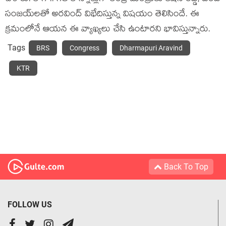
సంజయ్‌ల‌తో అర‌వింద్ విభేదిస్తున్న విష‌యం తెలిసిందే. ఈ
క్ర‌మంలోనే ఆయ‌న ఈ వ్యాఖ్య‌లు చేసి ఉంటార‌ని భావిస్తున్నారు.
Tags
BRS
Congress
Dharmapuri Aravind
KTR
Back To Top
FOLLOW US