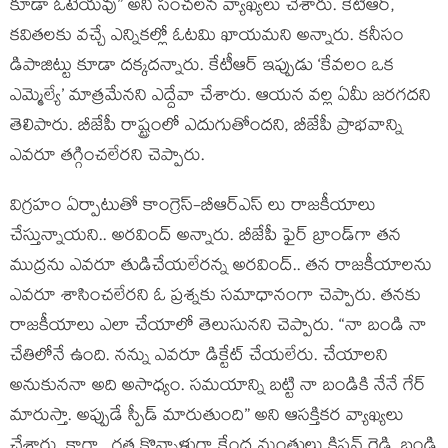
కూడా ఓటేయ‌వు” అని సంచలన వ్యాఖ్యలు చేశారు. కేటీఆర్,
కవితలకు వచ్చే ఎన్నికల్లో ఓట‌మి ఖాయ‌మ‌ని అన్నారు. క‌నీసం
డిపాజిట్టు కూడా ద‌క్క‌ద‌న్నారు. కేటీఆర్ ఇప్పుడు ‘కేవలం ఒక
ఎమ్మెల్యే’ మాత్రమేనని ఎద్దేవా చేశారు. ఆయ‌న వ‌ల్ల ఏమీ జ‌ర‌గ‌ద‌ని
తెలిపారు. బీజేపీ రాష్ట్రంలో ఎదుగుతోంద‌ని, బీజేపీ ప్రాభ‌వాన్ని
ఎవ‌రూ త‌గ్గించ‌లేర‌ని చెప్పారు.
విగ్ర‌హం ఏర్పాటుతో కాంగ్రెస్‌-బీఆర్ఎస్ లు రాజ‌కీయాలు
చేస్తున్నాయ‌ని.. అర‌వింద్ అన్నారు. బీజేపీ ఫైర్ బ్రాండ్‌గా త‌న
ముద్ర‌ను ఎవ‌రూ తుడిచేయ‌లేర‌న్న అర‌వింద్‌.. త‌న రాజ‌కీయాల‌ను
ఎవ‌రూ శాసించ‌లేర‌ని ఓ ప్ర‌శ్న‌కు స‌మాధానంగా చెప్పారు. త‌నకు
రాజ‌కీయాలు ఎలా చేయాలో తెలుసున‌ని చెప్పారు. “నా బండి నా
చేతిలోనే ఉంది. న‌న్ను ఎవ‌రూ డిక్టేట్ చేయ‌లేరు. చేయాల‌ని
అనుకున‌నా అది అసాధ్యం. సమయాన్ని బట్టి నా బండికి నేనే గేర్
మారుస్తా. అప్పుడే స్పీడ్ మారుతుంది” అని ఆస‌క్తికర వ్యాఖ్య‌లు
చేశారు. కాగా.. గ‌త కొన్నాళ్లుగా కేంద్ర మంత్రులు కిష‌న్ రెడ్డి, బండి