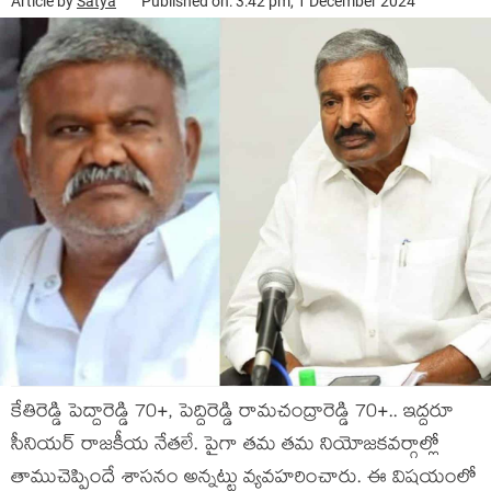
Article by
Satya
Published on: 3:42 pm, 1 December 2024
కేతిరెడ్డి పెద్దారెడ్డి 70+, పెద్దిరెడ్డి రామ‌చంద్రారెడ్డి 70+.. ఇద్ద‌రూ
సీనియ‌ర్ రాజ‌కీయ నేత‌లే. పైగా తమ త‌మ నియోజ‌క‌వ‌ర్గాల్లో
తాముచెప్పిందే శాస‌నం అన్న‌ట్టు వ్య‌వ‌హ‌రించారు. ఈ విష‌యంలో