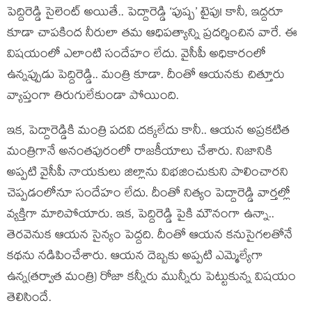
పెద్దిరెడ్డి సైలెంట్ అయితే.. పెద్దారెడ్డి ‘పుష్ప’ టైపు! కానీ, ఇద్ద‌రూ
కూడా చాప‌కింద నీరులా త‌మ ఆధిప‌త్యాన్ని ప్ర‌ద‌ర్శించిన వారే. ఈ
విష‌యంలో ఎలాంటి సందేహం లేదు. వైసీపీ అధికారంలో
ఉన్నప్పుడు పెద్దిరెడ్డి.. మంత్రి కూడా. దీంతో ఆయ‌న‌కు చిత్తూరు
వ్యాప్తంగా తిరుగులేకుండా పోయింది.
ఇక‌, పెద్దారెడ్డికి మంత్రి ప‌ద‌వి ద‌క్క‌లేదు కానీ.. ఆయ‌న అప్ర‌క‌టిత
మంత్రిగానే అనంత‌పురంలో రాజ‌కీయాలు చేశారు. నిజానికి
అప్ప‌టి వైసీపీ నాయ‌కులు జిల్లాను విభ‌జించుకుని పాలించార‌ని
చెప్ప‌డంలోనూ సందేహం లేదు. దీంతో నిత్యం పెద్దారెడ్డి వార్త‌ల్లో
వ్య‌క్తిగా మారిపోయారు. ఇక‌, పెద్దిరెడ్డి పైకి మౌనంగా ఉన్నా..
తెర‌వెనుక ఆయ‌న సైన్యం పెద్ద‌ది. దీంతో ఆయ‌న క‌నుసైగ‌ల‌తోనే
క‌థ‌ను న‌డిపించేశారు. ఆయ‌న దెబ్బ‌కు అప్ప‌టి ఎమ్మెల్యేగా
ఉన్న(త‌ర్వాత మంత్రి) రోజా క‌న్నీరు మున్నీరు పెట్టుకున్న విష‌యం
తెలిసిందే.