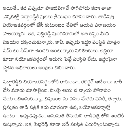
అయితే.. క‌థ ఎప్పుడూ పాజిటివ్‌గానే సాగిపోదు క‌దా! తాజా
ఎన్నిక‌ల్లో పెద్దారెడ్డికి ప్ర‌జ‌లు శ్రీముఖం చూపించారు. తాడిప‌త్రి
నియోజ‌క‌వ‌ర్గంలో జేసీ కుటుంబం చేతిలో ఆయ‌న ప‌రాజ‌యం
పాల‌య్యారు. ఇక‌, పెద్దిరెడ్డి పుంగ‌నూరులో అతి క‌ష్టం మీద
విజ‌యం ద‌క్కించుకున్నారు. కానీ, ఇప్పుడు ఇద్ద‌రి ప‌రిస్థితి మాత్రం
సేమ్ టు సేమ్‌గా ఉంద‌ని అంటున్నారు ప‌రిశీల‌కులు. ఇద్ద‌రూ
కూడా నియోజ‌క‌వ‌ర్గంలో అడుగు పెట్టే ప‌రిస్థితి లేదు. ఇద్ద‌రిపైనా
స్థానిక అధికారులు ఆంక్ష‌లు విదించారు.
పెద్దారెడ్డిని నియోజ‌క‌వ‌ర్గంలోకి రాకుండా.. క‌లెక్ట‌ర్ ఆదేశాలు జారీ
చేసి మూడు మాసాలైంది. దీనిపై ఆయ న న్యాయ పోరాటం
చేయాల‌నిఅనుకున్నా.. నిపుణుల సూచ‌న‌ల మేర‌కు వెన‌క్కి త‌గ్గారు.
ప్ర‌స్తుతం తాడి ప‌త్రికి క‌డు దూరంగా ఉన్న నియోజ‌క‌వ‌ర్గాల్లో
ఉంటూ.. అప్పుడ‌ప్పుడు.. అనుమ‌తి తీసుకుని తాడిప‌త్రి లోని ఇంటికి
వ‌స్తున్నారు. ఇక‌, పెద్దిరెడ్డి కూడా ఇదే ప‌రిస్థితి ఎదుర్కొంటున్నారు.