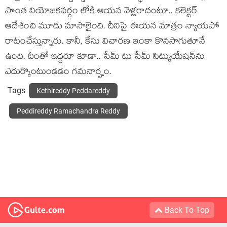
సొంత నియోజ‌కవర్గం లోకి ఆయ‌న వెళ్ల‌రాదంటూ.. క‌లెక్ట‌ర్
ఆదేశించి మూడు మాసాలైంది. దీనిపై ఈయ‌న మాత్రం న్యాయ‌పో
రాటంచేస్తున్నారు. కానీ, కేసు విచార‌ణ ఇంకా కొన‌సాగుతూనే
ఉంది. దీంతో ఇద్ద‌రూ కూడా.. సేమ్ టు సేమ్ సిట్యుయేష‌న్‌ను
ఎదుర్కొంటుండ‌డం గ‌మ‌నార్హం.
Tags
Kethireddy Peddareddy
Peddireddy Ramachandra Reddy
Back To Top