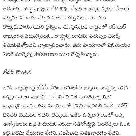
విమ‌ర్శించారు. ఫ‌లితంగా మ‌ద్యం విచ్చ‌ల‌విడిగా మారింద‌ని
తెలిపారు. బెల్టు షాపులు లేని వీధి.. లేద‌ని ఆశ్చ‌ర్యం వ్య‌క్తం చేశారు.
ఎన్నిక‌ల ముందు చెప్పిన సూప‌ర్ సిక్స్ ప‌థ‌కాలు ఎటు
కొట్టుకుపోయాయ‌ని ప్ర‌శ్నించారు. ప్ర‌స్తుతం రాష్ట్రంలో రెడ్ బుక్
రాజ్యంగం న‌డుస్తోంద‌ని.. రాష్ట్రాన్ని కూట‌మి ప్ర‌భుత్వం వెన‌క్కి
తీసుకువెళ్తోంద‌ని వ్యాఖ్యానించారు. త‌మ హ‌యాంలో వినిమ‌యం
పెరిగి మార్కెట్లు క‌ళ‌క‌ళ‌లాడాయ‌ని చెప్పుకొచ్చారు.
టీడీపీ కౌంట‌ర్‌
జ‌గ‌న్ వ్యాఖ్య‌ల‌పై టీడీపీ నేత‌లు కౌంట‌ర్ ఇచ్చారు. రాష్ట్రాన్ని ఎవ‌రు
అప్పుల పాలు చేశారో.. కాగ్ నివేది క‌లే చెబుతున్నాయ‌ని
వ్యాఖ్యానించారు. త‌మ హ‌యాంలో ఎవ‌రూ ఎవ‌రినీ చంపి.. డోర్
డెలివ‌రీ చేయ‌డం లేద‌ని, వైద్యులు, ఇత‌ర ఉన్న‌త‌స్థాయిలో ఉన్న
ఉద్యోగుల‌కు భ‌ద్ర‌త ఉంద‌ని ఎక్క‌డా న‌డిరోడ్డుపై పెడ‌రెక్క‌లు విరిచి
క‌ట్టి అరెస్టు చేయ‌డం లేద‌ని, ఎంపీల‌ను చిత‌క‌బాద‌డం లేద‌ని,