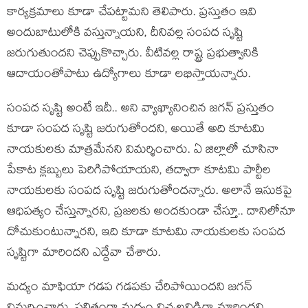
కార్య‌క్రమాలు కూడా చేప‌ట్టామ‌ని తెలిపారు. ప్ర‌స్తుతం ఇవి
అందుబాటులోకి వ‌స్తున్నాయ‌ని, దీనివ‌ల్ల సంప‌ద సృష్టి
జ‌రుగుతుంద‌ని చెప్పుకొచ్చారు. వీటివ‌ల్ల రాష్ట్ర ప్ర‌భుత్వానికి
ఆదాయంతోపాటు ఉద్యోగాలు కూడా ల‌భిస్తాయ‌న్నారు.
సంప‌ద సృష్టి అంటే ఇదీ.. అని వ్యాఖ్యానించిన జ‌గ‌న్ ప్ర‌స్తుతం
కూడా సంప‌ద సృష్టి జ‌రుగుతోంద‌ని, అయితే అది కూట‌మి
నాయ‌కుల‌కు మాత్ర‌మేన‌ని విమ‌ర్శించారు. ఏ జిల్లాలో చూసినా
పేకాట క్ల‌బ్బులు పెరిగిపోయాయ‌ని, త‌ద్వారా కూట‌మి పార్టీల
నాయ‌కులకు సంప‌ద సృష్టి జ‌రుగుతోంద‌న్నారు. అలానే ఇసుకపై
ఆధిపత్యం చేస్తున్నార‌ని, ప్ర‌జ‌ల‌కు అంద‌కుండా చేస్తూ.. దానిలోనూ
దోచుకుంటున్నార‌ని, ఇది కూడా కూట‌మి నాయ‌కుల‌కు సంప‌ద
సృష్టిగా మారింద‌ని ఎద్దేవా చేశారు.
మ‌ద్యం మాఫియా గ‌డ‌ప గ‌డ‌ప‌కు చేరిపోయింద‌ని జ‌గ‌న్