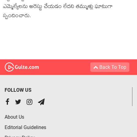
ఎమ్మెల్యేల‌ను అరెస్టు చేయ‌డం లేద‌ని త‌మ్ముళ్లు ఘాటుగా
స్పందించారు.
Back To Top
FOLLOW US
About Us
Editorial Guidelines