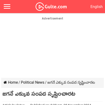
English
Home
/
Political News
/
జగనే ఎక్కువ సంప‌ద సృష్టించారట
జగనే ఎక్కువ సంప‌ద సృష్టించారట