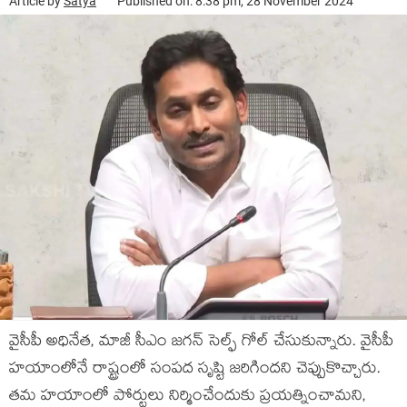
Article by
Satya
Published on: 8:38 pm, 28 November 2024
వైసీపీ అధినేత‌, మాజీ సీఎం జ‌గ‌న్ సెల్ఫ్ గోల్ చేసుకున్నారు. వైసీపీ
హ‌యాంలోనే రాష్ట్రంలో సంప‌ద సృష్టి జ‌రిగింద‌ని చెప్పుకొచ్చారు.
త‌మ హ‌యాంలో పోర్టులు నిర్మించేందుకు ప్ర‌య‌త్నించామ‌ని,