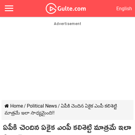
English
Home
/
Political News
/
ఏపీకి చెందిన ఏకైక ఎంపీ క‌లిశెట్టి
మాత్ర‌మే ఇలా సాధ్య‌మైంది!!
ఏపీకి చెందిన ఏకైక ఎంపీ క‌లిశెట్టి మాత్ర‌మే ఇలా