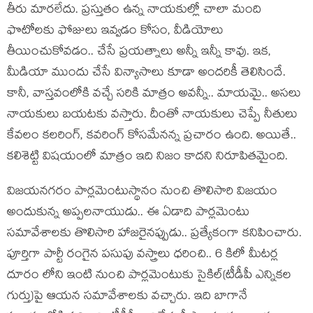
తీరు మార‌లేదు. ప్ర‌స్తుతం ఉన్న నాయ‌కుల్లో చాలా మంది
ఫొటోల‌కు ఫోజులు ఇవ్వ‌డం కోసం, వీడియోలు
తీయించుకోవ‌డం.. చేసే ప్ర‌య‌త్నాలు అన్నీ ఇన్నీ కావు. ఇక‌,
మీడియా ముందు చేసే విన్యాసాలు కూడా అంద‌రికీ తెలిసిందే.
కానీ, వాస్త‌వంలోకి వ‌చ్చే స‌రికి మాత్రం అవ‌న్నీ.. మాయ‌మై.. అస‌లు
నాయ‌కులు బ‌య‌ట‌కు వ‌స్తారు. దీంతో నాయ‌కులు చెప్పే నీతులు
కేవ‌లం క‌ల‌రింగ్‌, క‌వ‌రింగ్ కోస‌మేన‌న్న ప్ర‌చారం ఉంది. అయితే..
క‌లిశెట్టి విష‌యంలో మాత్రం ఇది నిజం కాద‌ని నిరూపిత‌మైంది.
విజ‌య‌న‌గ‌రం పార్ల‌మెంటుస్థానం నుంచి తొలిసారి విజ‌యం
అందుకున్న అప్ప‌ల‌నాయుడు.. ఈ ఏడాది పార్ల‌మెంటు
స‌మావేశాల‌కు తొలిసారి హాజ‌రైన‌ప్పుడు.. ప్ర‌త్యేకంగా క‌నిపించారు.
పూర్తిగా పార్టీ రంగైన ప‌సుపు వ‌స్త్రాలు ధ‌రించి.. 6 కిలో మీట‌ర్ల
దూరం లోని ఇంటి నుంచి పార్ల‌మెంటుకు సైకిల్‌(టీడీపీ ఎన్నిక‌ల
గుర్తు)పై ఆయ‌న స‌మావేశాల‌కు వ‌చ్చారు. ఇది బాగానే