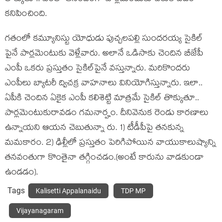
క‌నిపించింది.
గ‌తంలో క‌మ్యూనిస్టు యోధుడు పుచ్చ‌లప‌ల్లి సుంద‌ర‌య్య సైకిల్
పైనే పార్ల‌మెంటుకు వెళ్లేవారు. అలానే ఒడిసాకు చెందిన బీజేపీ
ఎంపీ ఒక‌రు ప్ర‌స్తుతం సైకిల్‌పైనే వ‌స్తున్నారు. మ‌రికొంద‌రు
ఎంపీలు బ్యాట‌రీ ద్విచ‌క్ర వాహ‌నాలు వినియోగిస్తున్నారు. ఇలా..
ఏపీకి చెందిన ఏకైక ఎంపీ క‌లిశెట్టి మాత్ర‌మే సైకిల్ తొక్కుతూ..
పార్ల‌మెంటుకురావ‌డం గ‌మ‌నార్హం. దీనివెనుక రెండు కార‌ణాలు
ఉన్నాయ‌ని ఆయ‌న చెబుతున్నా రు. 1) టీడీపీపై త‌న‌కున్న
మ‌మ‌కారం. 2) ఢిల్లీలో ప్ర‌స్తుతం పెరిగిపోయిన వాయుకాలుష్యాన్ని
త‌న‌వంతుగా కొంతైనా త‌గ్గించ‌డం.(అంటే కారును వాడ‌కుండా
ఉండ‌డం).
Tags
Kalisetti Appalanaidu
TDP MP
Vijayanagaram