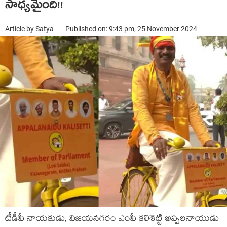
సాధ్య‌మైంది!!
Article by
Satya
Published on: 9:43 pm, 25 November 2024
టీడీపీ నాయ‌కుడు, విజ‌య‌న‌గ‌రం ఎంపీ క‌లిశెట్టి అప్ప‌ల‌నాయుడు