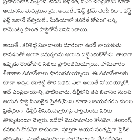
ప్ర‌చారంలోకి వ‌చ్చింది. టీడీపీ అధినేత‌, సీఎం చంద్ర‌బాబు కూడా
ఆయ‌న‌ను మెచ్చుకున్నారు. అయితే..”ఫ‌స్ట్ టైమ్ ఎంపీ క‌దా.. ఫ‌స్ట్
ఫ‌స్ట్ ఇలానే చేస్తారులే.. మీడియాలో క‌వ‌రేజీ కోసం!” అన్న
కామెంట్లు సొంత పార్టీలోనే వినిపించాయి.
అయితే.. క‌లిశెట్టి వివాదాల‌కు దూరంగా ఉండే నాయ‌కుడు
కావ‌డంతో ఆయా విమ‌ర్శ‌ల‌ను ఆయ‌న ప‌ట్టించుకోలేదు. తాజాగా
ఇప్పుడు రెండోసారి స‌భ‌లు ప్రారంభ‌మ‌య్యాయి. సోమ‌వారం
శీతాకాల స‌మావేశాలు ప్రారంభ‌మ‌య్యాయి. ఈ స‌మావేశాల‌కు
కూడా అచ్చం క‌లిశెట్టి తొలి స‌భ‌కు ఎలా అయితే హాజ‌రయ్యారో..
అదే సంప్ర‌దాయాన్ని పాటించారు. ఢిల్లీలోని త‌న నివాసం నుంచి
ఆయ‌న పార్టీ సింబ‌లైన సైకిల్‌(దీనిని కూడా విజ‌య‌న‌గ‌రం నుంచి
ప్ర‌త్యేకంగా ఢిల్లీకి తీసుకువెళ్లారు)పై పార్ల‌మెంటు వ‌ర‌కు
తొక్కుకుంటూ వెళ్లారు. ఇదేదో మొహ‌మాటం కోస‌మో.. క‌ల‌రింగ్,
క‌వ‌రింగ్ కోస‌మో కాకుండా.. పూర్తిగా ఆయ‌న సంతృప్తిగా సైకిల్
తొక్కుతూ.. ఎంతో ఆనందంగా పార్ల‌మెంటుకు చేరుకోవ‌డం