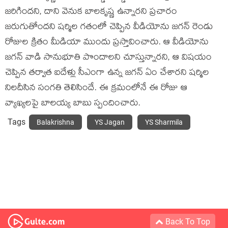
జరిగిందని, దాని వెనుక బాలకృష్ణ ఉన్నారని ప్రచారం
జరుగుతోందని షర్మిల గతంలో చెప్పిన వీడియోను జగన్ రెండు
రోజుల క్రితం మీడియా ముందు ప్రస్తావించారు. ఆ వీడియోను
జగన్ వాడి సానుభూతి పొందాలని చూస్తున్నారని, ఆ విషయం
చెప్పిన తర్వాత ఐదేళ్లు సీఎంగా ఉన్న జగన్ ఏం చేశారని షర్మిల
నిలదీసిన సంగతి తెలిసిందే. ఈ క్రమంలోనే ఈ రోజు ఆ
వ్యాఖ్యలపై బాలయ్య బాబు స్పందించారు.
Tags
Balakrishna
YS Jagan
YS Sharmila
Back To Top