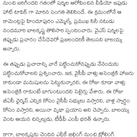
నుంచి జరిగిందని గతంలో షర్మిల ఆరోపించిన వీడియో ఇపుడు
హాట్ టాపిక్ గా మారిన సంగతి తెలిసిందే. ఈ క్రమంలోనే ఆ
కామెంట్లపై హిందూపురం ఎమ్మెల్యే, ప్రముఖ సినీ నటుడు
నందమూరి బాలకృష్ణ తొలిసారి స్పందించారు. వైఎస్ ష‌ర్మిల‌పై
త‌ప్పుడు ప్ర‌చారం చేసేదెవరో ప్రజలందరికీ తెలుస‌ని బాలయ్య
అన్నారు.
ఈ త‌ప్పుడు ప్ర‌చారాన్ని వారే పట్టించుకోనప్పుడు నేనెందుకు
పట్టించుకోవాలని ప్రశ్నించారు. ఇక, వైసీపీ వాళ్లు అసెంబ్లీకి హాజరు
కాకుండా మనుషులను పెట్టుకున్నారని, ఈ రోజు కూడా వాళ్లు
అసెంబ్లీకి రాకుంటే బాగుంటుంద‌ని సెటైర్లు వేశారు. ఈ రోజు
బీఏసీ ఛైర్మన్ ఎన్నిక కోసం వైసీపీ సభ్యులు వస్తారని, వాళ్ల స్వార్థం
కోసం వస్తారని, అయినా వృథా ప్రయాస అని చెప్పారు. బాలయ్య
వెంట ఆయన చిన్నల్లుడు, టీడీపీ ఎంపీ భరత్ ఉన్నారు.
కాగా, బాలకృష్ణకు చెందిన ఎన్డీకే బిల్డింగ్ నుంచి ట్రోలింగ్