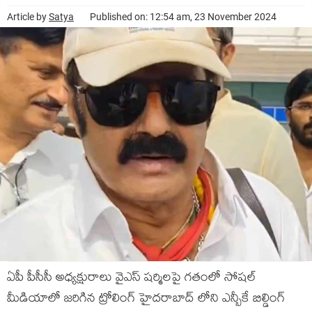
Article by
Satya
Published on: 12:54 am, 23 November 2024
ఏపీ పీసీసీ అధ్యక్షురాలు వైఎస్ షర్మిలపై గతంలో సోషల్
మీడియాలో జరిగిన ట్రోలింగ్ హైదరాబాద్ లోని ఎన్బీకే బిల్డింగ్