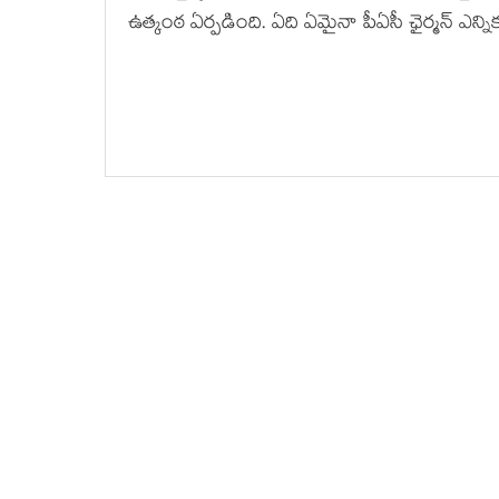
ఉత్కంఠ ఏర్పడింది. ఏది ఏమైనా పీఏసీ ఛైర్మన్ ఎన్ని