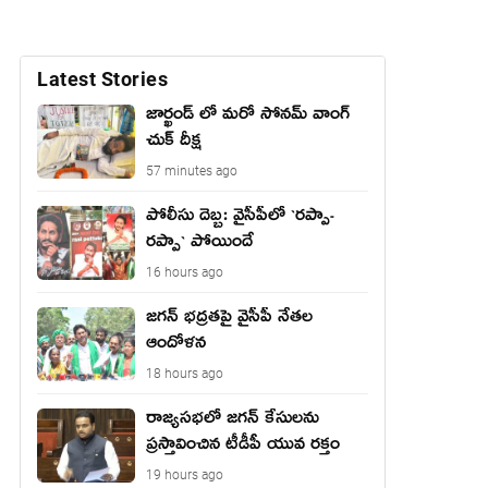
Latest Stories
జార్ఖండ్ లో మరో సోనమ్ వాంగ్
చుక్ దీక్ష
57 minutes ago
పోలీసు దెబ్బ: వైసీపీలో `ర‌ప్పా-
ర‌ప్పా` పోయిందే
16 hours ago
జ‌గ‌న్ భద్రతపై వైసీపీ నేతల
ఆందోళన
18 hours ago
రాజ్యసభలో జగన్ కేసులను
ప్రస్తావించిన టీడీపీ యువ రక్తం
19 hours ago