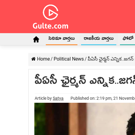
సినిమా వార్తలు
రాజకీయ వార్తలు
ఫోటో గ
Home
/
Political News
/
పీఏసీ ఛైర్మన్ ఎన్నిక..జగన్
పీఏసీ ఛైర్మన్ ఎన్నిక..జ
Article by
Satya
Published on: 2:19 pm, 21 Novemb