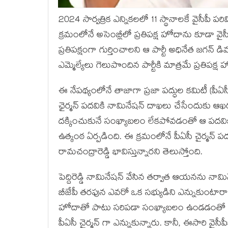
2024 సార్వత్రిక ఎన్నికలలో 11 స్థానాలకే వైసీపీ
క్రమంలోనే అసెంబ్లీలో ప్రతిపక్ష హోదాను కూడా వై
ప్రతిపక్షంగా గుర్తించాలని ఆ పార్టీ అధినేత జగన్ 
ఎమ్మెల్యేలు గెలుపొందిన పార్టీకి మాత్రమే ప్రతి
ఈ నేపథ్యంలోనే తాజాగా ప్రజా పద్ధుల కమిటీ (పీఏసీ
ఛైర్మన్ పదవికి నామినేషన్ దాఖలు చేసేందుకు ఆఖరు
దక్కించుకునే సంఖ్యాబలం లేకపోవడంతో ఆ పదవికి 
ఉత్కంఠ ఏర్పడింది. ఈ క్రమంలోనే పీఏసీ చైర్మన్ పదవి
రామచంద్రారెడ్డి భావిస్తున్నారని తెలుస్తోంది.
పెద్దిరెడ్డి నామినేషన్ వేసిన తర్వాత ఆయనను నామినే
బీజేపీ తరఫున ఎవరో ఒక సభ్యుడిని ఎన్నుకుంటారా అన
హోదాతో పాటు సరిపడా సంఖ్యాబలం ఉండడంతో సంప
పీఏసీ చైర్మన్ గా ఎన్నుకున్నారు. కానీ, ఈసారి వ