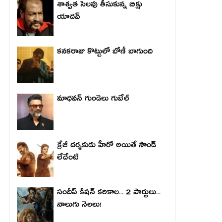
శాశ్వత సెలవు తీసుకున్న బిక్షు
యాదవ్
కనకరాజు కొట్టులో బోణీ బాగుంది
మాధ‌వ‌న్ గుండెలు గుబేల్‌
క్రేజీ దర్శకుడు హీరో అయితే సౌండ్
లేదేంటి
సందీప్ కిషన్ కరికాల... 2 పార్టులు...
నాలుగు నెలలు!