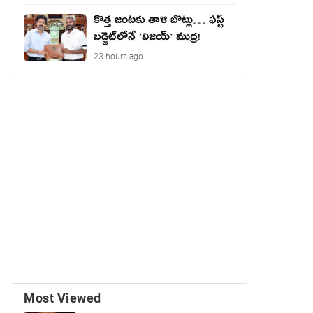
కొత్త జంట‌కు తాళి బొట్లు… ఫ‌స్ట్
బ‌డ్జెట్‌లోనే `విజ‌య్` ముద్ర‌!
23 hours ago
Most Viewed