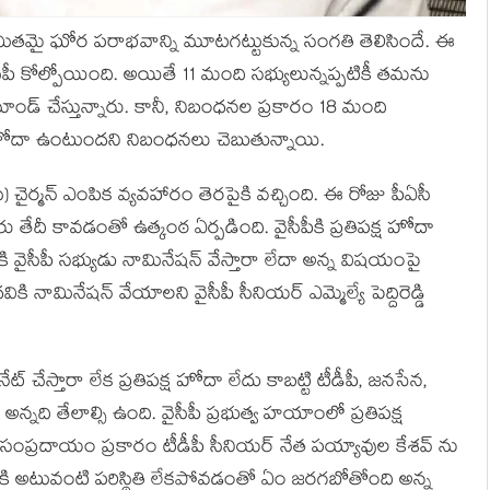
 పరిమితమై ఘోర పరాభవాన్ని మూటగట్టుకున్న సంగతి తెలిసిందే. ఈ
సీపీ కోల్పోయింది. అయితే 11 మంది సభ్యులున్నప్పటికీ తమను
డిమాండ్ చేస్తున్నారు. కానీ, నిబంధనల ప్రకారం 18 మంది
పక్ష హోదా ఉంటుందని నిబంధనలు చెబుతున్నాయి.
) చైర్మన్ ఎంపిక వ్యవహారం తెరపైకి వచ్చింది. ఈ రోజు పీఏసీ
 తేదీ కావడంతో ఉత్కంఠ ఏర్పడింది. వైసీపీకి ప్రతిపక్ష హోదా
వైసీపీ సభ్యుడు నామినేషన్ వేస్తారా లేదా అన్న విషయంపై
కి నామినేషన్ వేయాలని వైసీపీ సీనియర్ ఎమ్మెల్యే పెద్దిరెడ్డి
ట్ చేస్తారా లేక ప్రతిపక్ష హోదా లేదు కాబట్టి టీడీపీ, జనసేన,
్నది తేలాల్సి ఉంది. వైసీపీ ప్రభుత్వ హయాంలో ప్రతిపక్ష
్రదాయం ప్రకారం టీడీపీ సీనియర్ నేత పయ్యావుల కేశవ్ ను
ైసీపీకి అటువంటి పరిస్థితి లేకపోవడంతో ఏం జరగబోతోంది అన్న