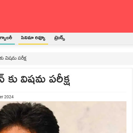
్యాలరీ
సినిమా రివ్యూ
ట్రెండ్స్
 కు విషమ పరీక్ష
గన్ కు విషమ పరీక్ష
er 2024