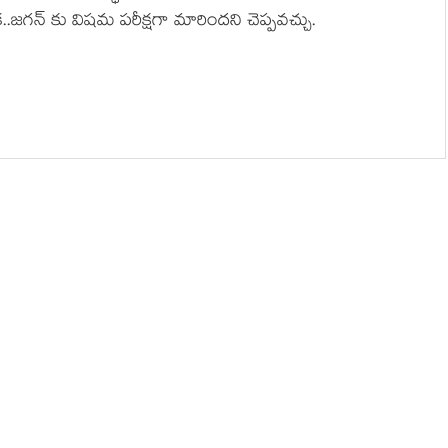
క..జగన్ కు విషమ పరీక్షగా మారిందని చెప్పవచ్చు.