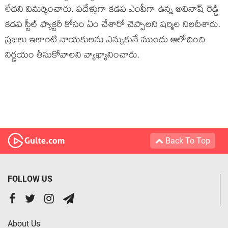
లేదని విమ‌ర్శించారు. పదేళ్లుగా కడప ఎంపీగా ఉన్న అవినాష్ రెడ్డి
కడప స్టీల్ ఫ్యాక్టరీ కోసం ఏం చేశారో చెప్పాలని ష‌ర్మిల నిల‌దీశారు.
ప్రజలు ఇలాంటి నాయకులను ఎన్నుకునే ముందు ఆలోచించి
నిర్ణయం తీసుకోవాలని వ్యాఖ్యానించారు.
Back To Top
FOLLOW US
About Us