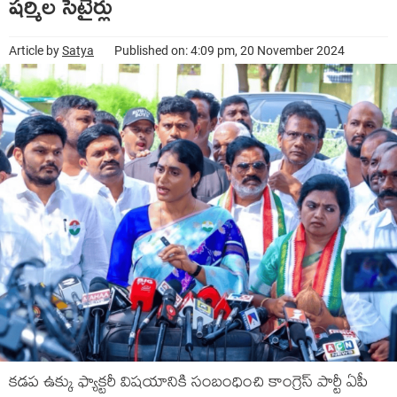
ష‌ర్మిల సెటైర్లు
Article by
Satya
Published on: 4:09 pm, 20 November 2024
క‌డ‌ప ఉక్కు ఫ్యాక్ట‌రీ విష‌యానికి సంబంధించి కాంగ్రెస్ పార్టీ ఏపీ