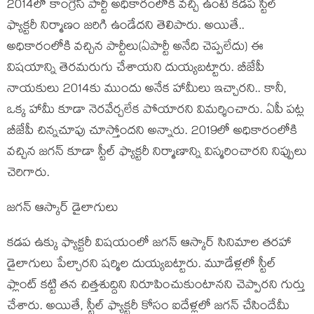
2014లో కాంగ్రెస్ పార్టీ అధికారంలోకి వచ్చి ఉంటే క‌డప స్టీల్
ఫ్యాక్టరీ నిర్మాణం జరిగి ఉండేదని తెలిపారు. అయితే..
అధికారంలోకి వ‌చ్చిన పార్టీలు(ఏపార్టీ అనేది చెప్ప‌లేదు) ఈ
విష‌యాన్ని తెర‌మ‌రుగు చేశాయ‌ని దుయ్య‌బట్టారు. బీజేపీ
నాయ‌కులు 2014కు ముందు అనేక హామీలు ఇచ్చార‌ని.. కానీ,
ఒక్క హామీ కూడా నెర‌వేర్చ‌లేక పోయార‌ని విమ‌ర్శించారు. ఏపీ పట్ల
బీజేపీ చిన్నచూపు చూస్తోందని అన్నారు. 2019లో అధికారంలోకి
వచ్చిన జగన్ కూడా స్టీల్ ఫ్యాక్టరీ నిర్మాణాన్ని విస్మరించారని నిప్పులు
చెరిగారు.
జ‌గ‌న్ ఆస్కార్ డైలాగులు
క‌డ‌ప ఉక్కు ఫ్యాక్ట‌రీ విష‌యంలో జ‌గ‌న్ ఆస్కార్ సినిమాల త‌ర‌హా
డైలాగులు పేల్చార‌ని ష‌ర్మిల దుయ్య‌బ‌ట్టారు. మూడేళ్లలో స్టీల్
ఫ్లాంట్ కట్టి తన చిత్తశుద్దిని నిరూపించుకుంటానని చెప్పార‌ని గుర్తు
చేశారు. అయితే, స్టీల్ ఫ్యాక్టరీ కోసం ఐదేళ్లలో జగన్ చేసిందేమీ