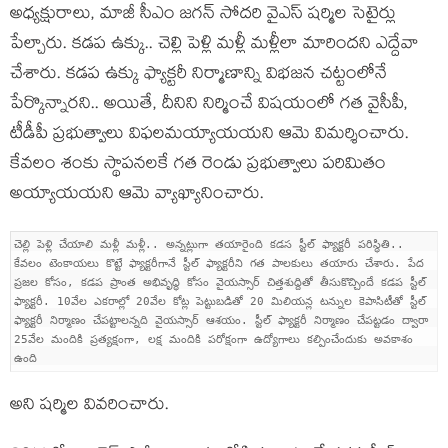
అధ్య‌క్షురాలు, మాజీ సీఎం జ‌గ‌న్ సోద‌రి వైఎస్ ష‌ర్మిల సెటైర్లు
పేల్చారు. క‌డ‌ప ఉక్కు.. చెల్లి పెళ్లి మ‌ళ్లీ మ‌ళ్లీలా మారింద‌ని ఎద్దేవా
చేశారు. క‌డ‌ప ఉక్కు ఫ్యాక్ట‌రీ నిర్మాణాన్ని విభ‌జ‌న చ‌ట్టంలోనే
పేర్కొన్నార‌ని.. అయితే, దీనిని నిర్మించే విష‌యంలో గ‌త వైసీపీ,
టీడీపీ ప్ర‌భుత్వాలు విఫ‌ల‌మ‌య్యాయ‌య‌ని ఆమె విమ‌ర్శించారు.
కేవ‌లం శంకు స్థాప‌న‌ల‌కే గ‌త రెండు ప్ర‌భుత్వాలు ప‌రిమితం
అయ్యాయ‌య‌ని ఆమె వ్యాఖ్యానించారు.
చెల్లి పెళ్లి చేయాలి మళ్లీ మళ్లీ.. అన్నట్లుగా తయారైంది కడస స్టీల్ ఫ్యాక్టరీ పరిస్థితి..
కేవలం టెంకాయలు కొట్టే ఫ్యాక్టరీగానే స్టీల్ ఫ్యాక్టరీని గత పాలకులు తయారు చేశారు. పేద
ప్రజల కోసం, కడప ప్రాంత అభివృద్ధి కోసం వైయస్సార్ చిత్తశుద్దితో తీసుకొచ్చిందే కడప స్టీల్
ఫ్యాక్టరీ. 10వేల ఎకరాల్లో 20వేల కోట్ల పెట్టుబడితో 20 మిలియన్ల టన్నుల కెపాసిటీతో స్టీల్
ఫ్యాక్టరీ నిర్మాణం చేపట్టాలన్నది వైయస్సార్ ఆశయం. స్టీల్ ఫ్యాక్టరీ నిర్మాణం చేపట్టడం ద్వారా
25వేల మందికి ప్రత్యక్షంగా, లక్ష మందికి పరోక్షంగా ఉద్యోగాలు కల్పించేందుకు అవకాశం
ఉంది
అని ష‌ర్మిల వివ‌రించారు.