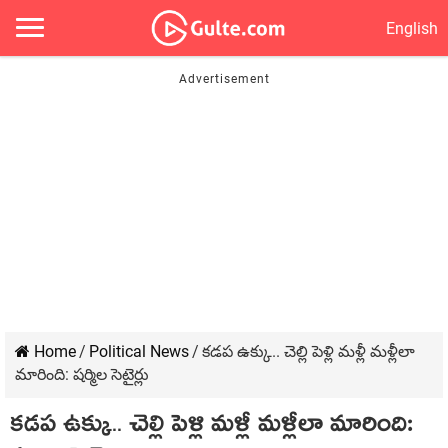
English
Home
/
Political News
/
క‌డ‌ప ఉక్కు.. చెల్లి పెళ్లి మ‌ళ్లీ మ‌ళ్లీలా
మారింది: ష‌ర్మిల సెటైర్లు
క‌డ‌ప ఉక్కు.. చెల్లి పెళ్లి మ‌ళ్లీ మ‌ళ్లీలా మారింది: