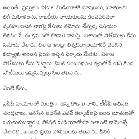
అయితే.. ప్ర‌స్తుతం సోష‌ల్ మీడియాలో దూష‌ణ‌లు, బూతుల‌కు
దిగి మ‌హిళ‌ల‌ను, రాజ‌కీయ నాయ‌కుల‌ను కించ‌ప‌రిచేలా
వ్య‌వ‌హ‌రించిన వారిపై కేసులు న‌మోదు చేస్తున్న విష‌యం
తెలిసిందే. ఈ క్ర‌మంలో కొడాలి నానీపై.. విశాఖ‌లో పోలీసులు కేసు
న‌మోదు చేశారు. విశాఖ ఆంధ్రా విశ్వ‌విద్యాల‌యానికి చెందిన
విద్యార్థిని అంజ‌న ప్రియ ఇచ్చిన ఫిర్యాదు మేర‌కు.. విశాఖ
పోలీసులు కేసు పెట్టారు. దీనికి సంబంధించి త్వ‌ర‌లోనే 41ఏ కింద
నోటీసులు ఇవ్వ‌నున్న‌ట్టు సీఐ తెలిపారు.
ఏంటీ కేసు..
వైసీపీ హ‌యాంలో మంత్రిగా ఉన్న కొడాలి నాని.. టీడీపీ అధినేత
చంద్ర‌బాబు, జ‌న‌సేన అధినేత ప‌వ‌న్ క‌ల్యాణ్‌ల‌పై బండ బూతుల‌తో
విరుచుకుప‌డ్డార‌ని, సోష‌ల్ మీడియాలోనూ ఇలాంటి కామెంట్లే
చేశార‌ని.. అంజ‌న ప్రియ పోలీసుల‌కు తెలిపారు. దీనికి