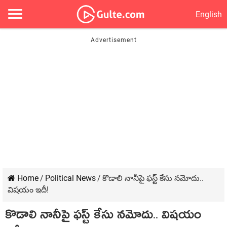
English
Home
/
Political News
/
కొడాలి నానీపై ఫ‌స్ట్ కేసు న‌మోదు..
విష‌యం ఇదీ!
కొడాలి నానీపై ఫ‌స్ట్ కేసు న‌మోదు.. విష‌యం