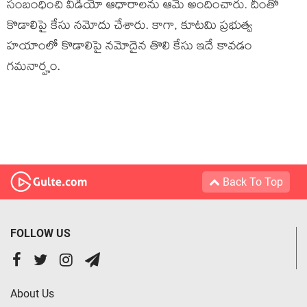
సంబంధించి వీడియో ఆధారాల‌ను ఆమె అందించారు. దీంతో
కొడాలిపై కేసు న‌మోదు చేశారు. కాగా, కూట‌మి ప్ర‌భుత్వ
హ‌యాంలో కొడాలిపై న‌మోదైన తొలి కేసు ఇదే కావ‌డం
గ‌మ‌నార్హం.
Back To Top
FOLLOW US
About Us