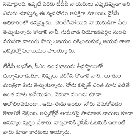
న‌మోదైంది. ఇప్ప‌టి వ‌ర‌కు టీడీపీ నాయ‌కులు ఎప్పుడెప్పుడా అని
ఎదురు చూస్తున్న ఈ వ్య‌వ‌హారం ఆస‌క్తిగా మారింది. వైసీపీ
అధికారంలో ఉన్నప్పుడు.. చెల‌రేగిపోయిన నాయ‌కుడిగా పేరు
తెచ్చుకున్నారు కొడాలి నానీ. గుడివాడ నియోజ‌క‌వ‌ర్గం నుంచి
వ‌రుస‌గా నాలుగు సార్లు విజ‌యం ద‌క్కించుకున్న ఆయ‌న తాజా
ఎన్నిక‌ల్లో ప‌రాజ‌యం పాల‌య్యా రు.
టీడీపీ అధినేత‌, సీఎం చంద్ర‌బాబును తీవ్ర‌స్థాయిలో
దుర్భాష‌లాడుతూ.. నిప్పులు చెరిగిన కొడాలి నాని.. బూతుల
మంత్రిగా పేరు తెచ్చుకున్నారు. నోరు విప్పితే ఎంత మాట ప‌డితే
అంత మాట అనేయ‌డం.. వెనుకా ముందు కూడా
ఆలోచించ‌కుండా.. ఆడు-ఈడు అంటూ నోరు చేసుకోవ‌డం
కొడాలికే చెల్లింది. అప్ప‌ట్లోనే ఆయ‌న‌పై సామాజిక వాదులు కూడా
అస‌హ్యం వ్య‌క్తం చేశారు. వాస్త‌వానికి వైసీపీ ఓట‌మికి ఇలాంటి
వారు కూడా కార‌కులు అయ్యారు.