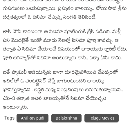
అనిల్‌తో ప‌ని చేయ‌డానికి త‌నే రాయ‌బారం పంపాడ‌ని ఇండ‌స్ట్రీలో
గుస‌గుస‌లు వినిపిస్తున్నాయి. ప్ర‌స్తుతం బాల‌య్య‌.. బోయ‌పాటి శ్రీను
ద‌ర్శ‌క‌త్వంలో ఓ సినిమా చేస్తున్న సంగ‌తి తెలిసిందే.
లాక్ డౌన్ కార‌ణంగా ఆ సినిమా షూటింగుకి బ్రేక్ ప‌డింది. మ‌ళ్లీ
ప‌ని మొద‌లైతే ఇంకో మూడు నెల‌ల్లో సినిమా పూర్తి కావ‌చ్చు. ఆ
త‌ర్వాత ఏ సినిమా చేయాల‌నే విష‌యంలో బాల‌య్య‌కు క్లారిటీ లేదు.
పూరి జ‌గ‌న్నాథ్‌తో సినిమా అంటున్నారు కానీ.. ప‌క్కా ఏమీ కాదు.
ఐతే ఫ్యామిలీ ఆడియ‌న్స్‌కు బాగా దూర‌మైపోయిన నేప‌థ్యంలో
అనిల్‌తో ఓ ఎంట‌ర్టైన‌ర్ చేస్తే బాగుంటుంద‌ని బాల‌య్య
భావిస్తున్నాడ‌ని.. ఇద్ద‌రి మ‌ధ్య సంప్ర‌దింపులు జ‌రుగుతున్నాయ‌ని..
ఎఫ్‌-3 త‌ర్వాత అనిల్ బాల‌య్య‌తోనే సినిమా చేయొచ్చ‌ని
అంటున్నారు.
Tags
Anil Ravipudi
Balakrishna
Telugu Movies