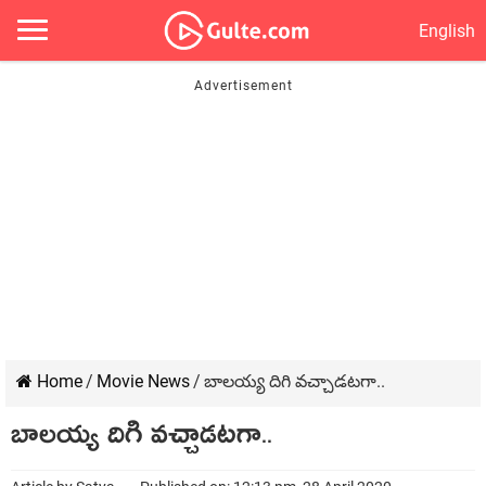
English
Home
/
Movie News
/
బాల‌య్య దిగి వ‌చ్చాడ‌ట‌గా..
బాల‌య్య దిగి వ‌చ్చాడ‌ట‌గా..