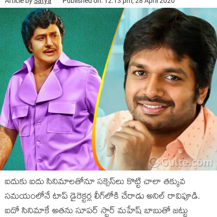
Article by
Satya
Published on: 12:13 pm, 28 April 2020
ఐదుకు ఐదు సినిమాల‌తోనూ స‌క్సెస్‌లు కొట్టి చాలా త‌క్కువ
స‌మ‌యంలోనే టాప్ డైరెక్ట‌ర్ల లీగ్‌లోకి చేరాడు అనిల్ రావిపూడి.
ఐదో సినిమాకే అత‌ను సూప‌ర్ స్టార్ మ‌హేష్ బాబుతో జ‌ట్టు