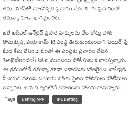
ఒక అడుగు ముందుకు వేసి.. ఐపీఎల్ ప్రత్యక్ష ప్రసారాలను కూడా
తమ యాప్‌లో చూడొచ్చని ప్రచారం చేసింది. ఈ ప్రచారంలో
తమన్నా కూడా భాగమైందట.
ఐతే ఐపీఎల్ ఆన్‌లైన్ ప్రసార హక్కులను వేల కోట్లు పోసి
కొనుక్కున్న వయాకామ్ 18 సంస్థ ఊరుకుంటుందా? ఫెయిర్ ప్లే
మీద కేసు వేసింది. దీంతో ఈ సంస్థకు ప్రచారం చేసిన
సెలబ్రెటీలందరినీ పిలిచి ముంబయి పోలీసులు విచారిస్తున్నారు.
ఈ క్రమంలోనే తమన్నా కూడా విచారణకు హాజరైంది. బాలీవుడ్
సీనియర్ నటుడు సంజయ్ దత్‌కు సైతం పోలీసులు నోటీసులు
ఇచ్చారట. ఆయన త్వరలోనే విచారణకు హాజరు కానున్నారు.
Tags
Betting APP
IPL Betting