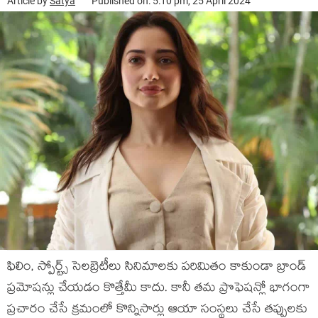
Article by
Satya
Published on: 5:10 pm, 25 April 2024
ఫిలిం, స్పోర్ట్స్ సెలబ్రెటీలు సినిమాలకు పరిమితం కాకుండా బ్రాండ్
ప్రమోషన్లు చేయడం కొత్తేమీ కాదు. కానీ తమ ప్రొఫెషన్లో భాగంగా
ప్రచారం చేసే క్రమంలో కొన్నిసార్లు ఆయా సంస్థలు చేసే తప్పులకు