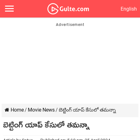
English
Home
/
Movie News
/
బెట్టింగ్ యాప్ కేసులో తమన్నా
బెట్టింగ్ యాప్ కేసులో తమన్నా