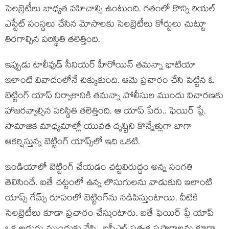
సెలబ్రెటీలు బాధ్యత వహిచాల్సి ఉంటుంది. గతంలో కొన్ని రియల్
ఎస్టేట్ సంస్థలు చేసిన మోసాలకు సెలబ్రెటీలు కోర్టులు చుట్టూ
తిరగాల్సిన పరిస్థితి తలెత్తింది.
ఇప్పుడు టాలీవుడ్ సీనియర్ హీరోయిన్ తమన్నా భాటియా
ఇలాంటి వివాదంలోనే చిక్కుకుంది. ఆమె ప్రచారం చేసి పెట్టిన ఓ
బెట్టింగ్ యాప్ నిర్వాకానికి తమన్నా పోలీసుల ముందు విచారణకు
హాజరవ్వాల్సిన పరిస్థితి తలెత్తింది. ఆ యాప్ పేరు.. ఫెయిర్ ప్లే.
సామాజిక మాధ్యమాల్లో యువత దృష్టిని కొన్నేళ్లుగా బాగా
ఆకర్షిస్తున్న బెట్టింగ్ యాప్స్‌లో ఇది ఒకటి.
ఇండియాలో బెట్టింగ్ చేయడం చట్టవిరుద్ధం అన్న సంగతి
తెలిసిందే. ఐతే చట్టంలో ఉన్న లొసుగులను వాడుకుని ఇలాంటి
యాప్స్ గేమ్స్ రూపంలో బెట్టింగ్‌ను నడిపిస్తుంటాయి. వీటికి
సెలబ్రెటీలు కూడా ప్రచారం చేస్తుంటారు. ఐతే ఫెయిర్ ప్లే యాప్