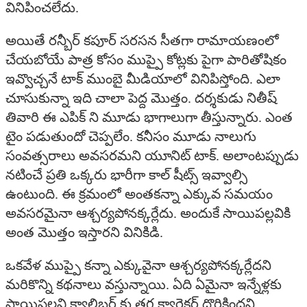
వినిపించలేదు.
అయితే రన్బీర్ కపూర్ సరసన సీతగా రామాయణంలో
చేయబోయే పాత్ర కోసం ముప్పై కోట్లకు పైగా పారితోషికం
ఇవ్వొచ్చనే టాక్ ముంబై మీడియాలో వినిపిస్తోంది. ఎలా
చూసుకున్నా ఇది చాలా పెద్ద మొత్తం. దర్శకుడు నితీష్
తివారి ఈ ఎపిక్ ని మూడు భాగాలుగా తీస్తున్నారు. ఎంత
టైం పడుతుందో చెప్పలేం. కనీసం మూడు నాలుగు
సంవత్సరాలు అవసరమని యూనిట్ టాక్. అలాంటప్పుడు
నటించే ప్రతి ఒక్కరు భారీగా కాల్ షీట్స్ ఇవ్వాల్సి
ఉంటుంది. ఈ క్రమంలో అంతకన్నా ఎక్కువ సమయం
అవసరమైనా ఆశ్చర్యపోనక్కర్లేదు. అందుకే సాయిపల్లవికి
అంత మొత్తం ఇస్తారని వినికిడి.
ఒకవేళ ముప్పై కన్నా ఎక్కువైనా ఆశ్చర్యపోనక్కర్లేదని
మరికొన్ని కథనాలు వస్తున్నాయి. ఏది ఏమైనా ఇన్నేళ్లకు
సాయిపల్లవి క్యాలిబర్ కు తగ్గ క్యారెక్టర్ దొరికిందని