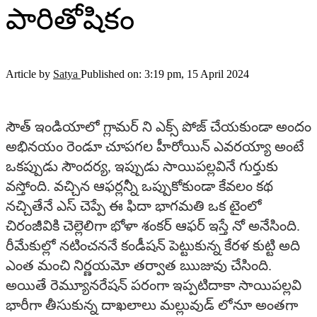
పారితోషికం
Article by
Satya
Published on: 3:19 pm, 15 April 2024
సౌత్ ఇండియాలో గ్లామర్ ని ఎక్స్ పోజ్ చేయకుండా అందం
అభినయం రెండూ చూపగల హీరోయిన్ ఎవరయ్యా అంటే
ఒకప్పుడు సౌందర్య, ఇప్పుడు సాయిపల్లవినే గుర్తుకు
వస్తోంది. వచ్చిన ఆఫర్లన్నీ ఒప్పుకోకుండా కేవలం కథ
నచ్చితేనే ఎస్ చెప్పే ఈ ఫిదా భాగమతి ఒక టైంలో
చిరంజీవికి చెల్లెలిగా భోళా శంకర్ ఆఫర్ ఇస్తే నో అనేసింది.
రీమేకుల్లో నటించననే కండీషన్ పెట్టుకున్న కేరళ కుట్టి అది
ఎంత మంచి నిర్ణయమో తర్వాత ఋజువు చేసింది.
అయితే రెమ్యూనరేషన్ పరంగా ఇప్పటిదాకా సాయిపల్లవి
భారీగా తీసుకున్న దాఖలాలు మల్లువుడ్ లోనూ అంతగా