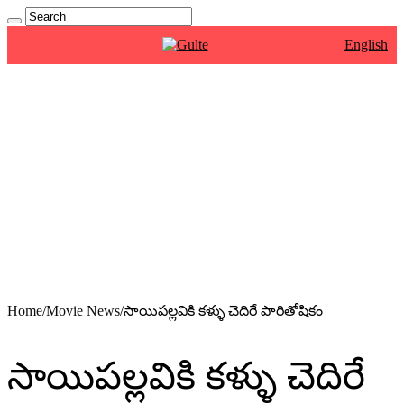
English
Home
/
Movie News
/
సాయిపల్లవికి కళ్ళు చెదిరే పారితోషికం
సాయిపల్లవికి కళ్ళు చెదిరే