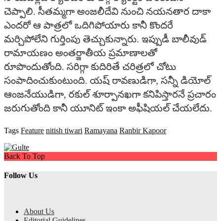
చెప్పాలి. సీతమ్మగా అంజలీదేవి నుంచి నయనతార దాకా
ఎందరో ఆ పాత్రలో ఒదిగిపోయారు కానీ కొందరే
మర్చిపోలేని గుర్తింపు తెచ్చుకున్నారు. ఇప్పుడీ బాలీవుడ్
రామాయణం అంతర్జాతీయ ప్రమాణాలతో
రూపొందుతోంది. సరిగ్గా కుదిరితే చరిత్రలో చోటు
సంపాదించుకుంటుంది. యష్ రావణుడిగా, సన్నీ డియోల్
ఆంజనేయుడిగా, రకుల్ శూర్పానఖగా కనిపిస్తారనే ప్రచారం
జరుగుతోంది కానీ యూనిట్ ఇంకా అఫీషియల్ చేయలేదు.
Tags
Feature
nitish tiwari
Ramayana
Ranbir Kapoor
Back To Top
Follow Us
About Us
Editorial Guidelines