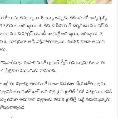
ీరోయిన్లు త‌మ‌న్నా, రాశి ఖ‌న్నా ఇప్పుడు త‌మిళంలో అదృష్టాన్ని
‌మిళ సినిమా.. ఆర‌ణ్మ‌యి-4. త‌మిళ సీనియ‌ర్ ద‌ర్శ‌కుడు సుంద‌ర్.సి
లం నుంచి హార్రర్ కామెడీ జాన‌ర్లో ఆర‌ణ్మ‌యి, ఆర‌ణ్మ‌యి-2,
. అవి ఓ మోస్త‌రుగా ఆడి వెళ్లిపోతున్నాయి. ఈసారి కూడా ఆయ‌న
ారు.
ొన‌సాగిస్తూ.. ఈసారి మ‌రో గ్లామ‌ర్ క్వీన్ త‌మ‌న్నాను కూడా ఈ
4 ప్రేక్ష‌కుల ముందుకు రానుంది.
బ‌ట్టి ఈ చిత్రాన్ని తెలుగులో కూడా విడుద‌ల చేయ‌బోతున్నారు.
రానికి తెలుగులో బాక్ అని చిత్ర‌మైన టైటిల్ ఏదో పెట్టారు. దానికి
 త‌మిళ అనువాద చిత్రాల‌కు త‌మిళ టైటిళ్లే పెట్టి వ‌దిలేస్తున్నారు.
ోషించాల్సిందే.