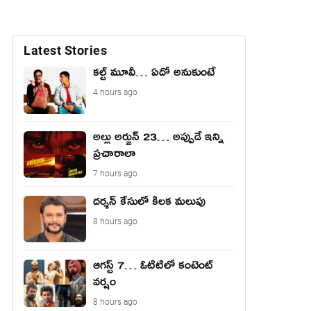
Latest Stories
కల్ట్ మూవీ… ఏదో అనుకుంటే
4 hours ago
అల్లు అర్జున్ 23… అప్పుడే ఇన్ని
ప్రచారాలా
7 hours ago
దర్శన్ కేసులో కీలక మలుపు
8 hours ago
ఆగస్ట్ 7… ఓటిటిలో కంటెంట్
వర్షం
8 hours ago