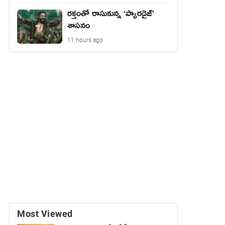
రక్తంతో రాసుకున్న ‘ప్యారడైజ్’
శాసనం
11 hours ago
Most Viewed