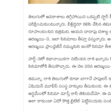
తెలుగులో అవ‌కాశాలు త‌గ్గిపోయిన ఒక‌ప్ప‌టి స్టార్ హ
ప‌రీక్షించుకుంటున్నారు. వీళ్లిద్ద‌రూ క‌లిసి చేసిన త
రూపొందించిన చిత్ర‌మిది. ఆయ‌న దాదాపు ద‌శాబ్ద కా
ఆర‌ణ్మ‌యి-3.. ఇలా సినిమాలు తీస్తూ వ‌స్తున్నారు
ఆర‌ణ్మ‌యి ఫ్రాంఛైజీనే న‌మ్ముకుని ఇంకో సినిమా తీశ
పార్ట్-3లో క‌థానాయిక‌గా న‌టించిన రాశి ఖ‌న్నాను క
సినిమాలోకి తీసుకొచ్చారు. ఈ నెల 26న ఆర‌ణ్మ‌యి-
త‌మ‌న్నా, రాశి తెలుగులో కూడా బాగానే పాపుల‌ర్ కా
ఏషియ‌న్ మూవీస్ సంస్థ హ‌క్కులు తీసుకుంది. ఈ చిత్
అర్థ‌మేంటో సినిమా చూస్తే కానీ తెలియ‌దేమో. ఈ మ‌ధ్య
అలా కాకుండా ఏదో కొత్త టైటిల్ పెట్టినందుకు సంత