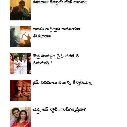
కనకరాజు కొట్టులో బోణీ బాగుంది
రాకాసి గాడ్జిల్లాని రామాయణ
తొక్కగలదా
కొత్త మార్పుల వైపు చరణ్ &
సుకుమార్ ?
క్రైమ్ సినిమాలు ఇంకెన్ని తీస్తారయ్యా
చెన్నై లవ్ స్టోరీ... ‘సమ్’తృప్తేనా?