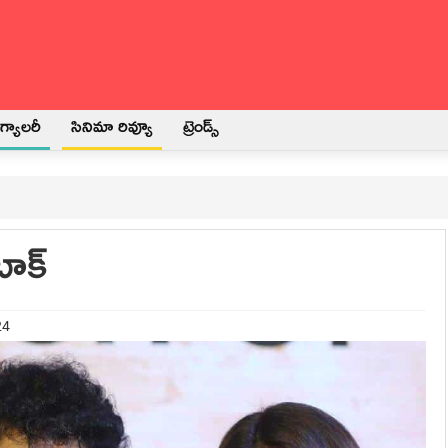
్యాలరీ
సినిమా రివ్యూ
ట్రెండ్స్
టాక్
24