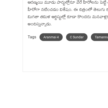
ఆర‌ణ్మ‌యి మూడు పార్టుల్లోనూ వేరే హీరోల‌ను పెట్టి
హీరోగా న‌టించ‌డం విశేషం. ఈ చిత్రంలో తెలుగు క‌మ
మిగ‌తా త‌మిళ ఆర్టిస్టుల్లో కూడా కొంద‌రు మ‌న‌వాళ్ల‌
అందిస్తున్నాడు.
Tags
Aranmai 4
C Sundar
Tamann