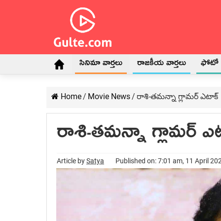
సినిమా వార్తలు
రాజకీయ వార్తలు
ఫోటో గ
Home
/
Movie News
/
రాశి-త‌మ‌న్నా గ్లామ‌ర్ ఎటాక్
రాశి-త‌మ‌న్నా గ్లామ‌ర్ ఎ
Article by
Satya
Published on: 7:01 am, 11 April 20