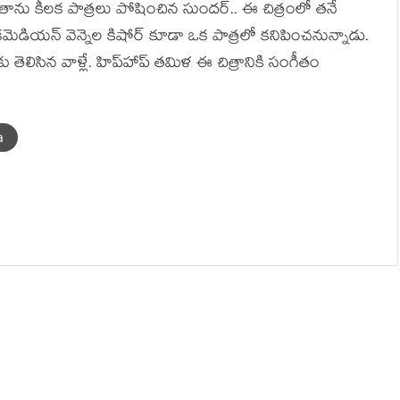
 తాను కీల‌క పాత్ర‌లు పోషించిన సుంద‌ర్.. ఈ చిత్రంలో త‌నే
ెడియ‌న్ వెన్నెల కిషోర్ కూడా ఒక పాత్ర‌లో క‌నిపించ‌నున్నాడు.
కు తెలిసిన వాళ్లే. హిప్‌హాప్ త‌మిళ ఈ చిత్రానికి సంగీతం
a