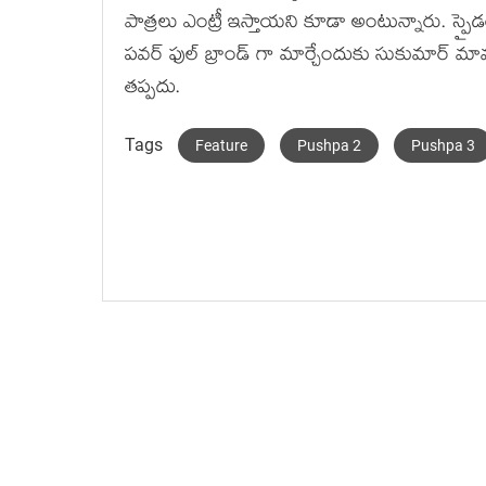
పాత్రలు ఎంట్రీ ఇస్తాయని కూడా అంటున్నారు. స్పై
పవర్ ఫుల్ బ్రాండ్ గా మార్చేందుకు సుకుమార్ మాము
తప్పదు.
Tags
Feature
Pushpa 2
Pushpa 3