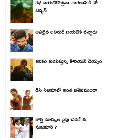
కథ బయటికొచ్చినా 'వారణాసి'కి నో
టెన్షన్
అసలైన అనిరుధ్ బయటికి వచ్చాడు
కనకం కురిపిస్తున్న కొరియన్ దెయ్యం
డిసి సినిమాలో అంత విశేషముందా
కొత్త మార్పుల వైపు చరణ్ &
సుకుమార్ ?