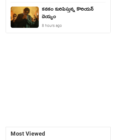
కనకం కురిపిస్తున్న కొరియన్
దెయ్యం
8 hours ago
Most Viewed