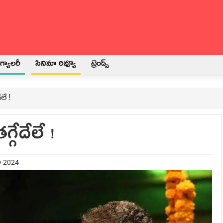
్యాలరీ
సినిమా రివ్యూ
ట్రెండ్స్
లే !
్గేదేలే !
y 2024