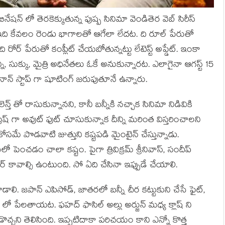
ినేషన్ లో తెరకెక్కుతున్న పుష్ప సినిమా వెండితెర వెబ్ సిరీస్
ది కేవలం రెండు భాగాలతో ఆగేలా లేదట. ది రూల్ పేరుతో
 ది రోర్ పేరుతో కంప్లీట్ చేయబోతున్నట్టు లేటెస్ట్ అప్డేట్. ఇంకా
, సుక్కు, మైత్రి అధినేతలు ఓకే అనుకున్నారట. ఎలాగైనా ఆగస్ట్ 15
న్ స్టాప్ గా షూటింగ్ జరుపుతూనే ఉన్నారు.
్త్ తో రాసుకున్నానని, కానీ బన్నీకి నచ్చాక సినిమా నిడివికి
్రెష్ గా అవుట్ ఫుట్ చూసుకున్నాక దీన్ని మరింత విస్తరించాలని
 కోసమే పొడవాటి జుత్తుని కష్టపడి మైంటైన్ చేస్తున్నాడు.
ో పెంచడం చాలా కష్టం. పైగా త్రివిక్రమ్ శ్రీనివాస్, సందీప్
్ కావాల్సి ఉంటుంది. సో ఏది చేసినా ఇప్పుడే చేయాలి.
డాలి. జపాన్ ఎపిసోడ్, జాతరలో బన్నీ చీర కట్టుకుని చేసే ఫైట్,
్ లో పేలతాయట. ఫహద్ ఫాసిల్ అల్లు అర్జున్ మధ్య క్లాష్ ని
ని తెలిసింది. ఇప్పటిదాకా పరిచయం కాని ఎన్నో కొత్త