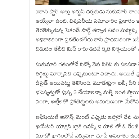
ఐకాన్ స్టార్ అల్లు అర్జున్ దర్శకుడు సుకుమార్ కాంబ
అయ్యేలా ఉంది. విశ్వసనీయ సమాచారం ప్రకారం ఇ
తెరకెక్కుతున్న సెకండ్ పార్ట్ తర్వాత చివరి ఘట్టాన్ని
అధికారికంగా ప్రకటించలేదు కానీ ప్రాధమికంగా బన్నీ
విడుదల తేదీని మిస్ కాకూడదనే కృత నిశ్చయంతో నా
సుకుమార్ గతంలోనే దీన్నో వెబ్ సిరీస్ కు సరిపడా లెన
తగ్గట్టు మార్చానని చెప్పుకుంటూ వచ్చారు. అయితే ఫ
డిసైడ్ అయినట్టు తెలిసింది. మూడేళ్లుగా బన్నీ దీని
భవిష్యత్తులో పుష్ప 3 చేయాలన్నా మళ్ళీ ఇంత స్థాయిల
వంగా, అట్లీలతో ప్రోజెక్టులకు అనుగుణంగా మేకోవర
అఫీషియల్ అనౌన్స్ మెంట్ ఎప్పుడు ఇస్తారో వేచి చూ
థియేటర్ యాక్షన్ బ్లాక్ ఇవన్నీ ది రూల్ లో ఓ రేంజ
మూడో భాగంలోనే ఎక్కువగా చూసే అవకాశం ఉండొచ్చ