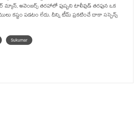
డర్ మ్యాన్, అవెంజర్స్ తరహాలో పుష్పని టాలీవుడ్ తరఫున ఒక
లు కష్టం పడటం లేదు. దీన్ని టీమ్ ప్రకటించే దాకా సస్పెన్స్
Sukumar