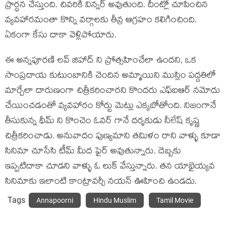
ప్రార్ధన చేస్తుంది. చివరికి విన్నర్ అవుతుంది. దీంట్లో చూపించిన
వ్యవహారమంతా కొన్ని వర్గాలకు తీవ్ర ఆగ్రహం కలిగించింది.
ఏకంగా కేసు దాకా వెళ్లిపోయారు.
ఈ అన్నపూరణి లవ్ జిహాద్ ని ప్రోత్సహించేలా ఉందని, ఒక
సాంప్రదాయ కుటుంబానికి చెందిన అమ్మాయిని ముస్లిం పద్దతిలో
మార్చేలా దారుణంగా చిత్రీకరించారని కొందరు ఎఫ్ఐఆర్ నమోదు
చేయించడంతో వ్యవహారం కోర్టు మెట్లు ఎక్కబోతోంది. నిజంగానే
తీసుకున్న థీమ్ ని కొంచెం ఓవర్ గానే దర్శకుడు నీలేష్ కృష్ణ
చిత్రీకరించాడు. అనువాదం పుణ్యమాని తమిళం రాని వాళ్ళు కూడా
సినిమా చూసేసి టీమ్ మీద ఫైర్ అవుతున్నారు. దెబ్బకు
ఇప్పటిదాకా చూడని వాళ్ళు ఓ లుక్ వేస్తున్నారు. తన యాభైయ్యవ
సినిమాకు ఇలాంటి కాంట్రావర్సీ నయన్ ఊహించి ఉండదు.
Tags
Annapoorni
Hindu Muslim
Tamil Movie