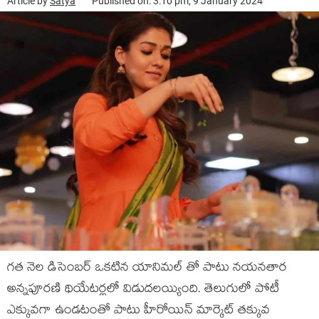
Article by
Satya
Published on: 3:10 pm, 9 January 2024
గత నెల డిసెంబర్ ఒకటిన యానిమల్ తో పాటు నయనతార
అన్నపూరణి థియేటర్లలో విడుదలయ్యింది. తెలుగులో పోటీ
ఎక్కువగా ఉండటంతో పాటు హీరోయిన్ మార్కెట్ తక్కువ