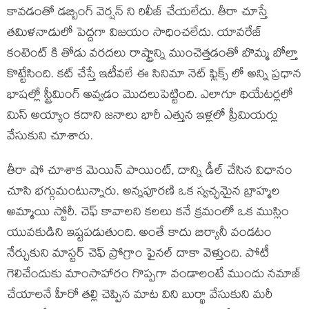
కావడంతో డబ్బింగ్ వెర్షన్ ని రిలీజ్ చేయలేదు. తీరా చూస్తే
తమిళనాడులో పెద్దగా విజయం సాధించలేదు. యావరేజ్
కంటెంట్ కి తోడు వరదలు రాష్ట్రాన్ని ముంచెత్తడంతో బొమ్మ బోల్తా
కొట్టేసింది. కట్ చేస్తే ఇటీవలే ఈ సినిమా నెట్ ఫ్లిక్స్ లో అన్ని ప్రధాన
భాషల్లో స్ట్రీమింగ్ అవ్వడం మొదలుపెట్టింది. ఎలాగూ థియేటర్లలో
మిస్ అయ్యాం కదాని జనాలు భారీ ఎత్తున ఇళ్లలో ప్రీమియర్లు
వేసుకుని చూశారు.
తీరా షో చూశాక మెయిన్ పాయింట్, దాన్ని డీల్ చేసిన విధానం
చూసి భగ్గుమంటున్నారు. అన్నపూరణి ఒక స్వచ్ఛమైన బ్రాహ్మల
అమ్మాయి స్టోరీ. చెఫ్ కావాలని కలలు కనే క్రమంలో ఒక ముస్లిం
యువకుడిని ఇష్టపడుతుంది. అంతే కాదు బిర్యానీ వండటం
నేర్చుకుని మాస్టర్ చెఫ్ ప్రోగ్రాం ఫైనల్ దాకా వెళ్తుంది. పోటీ
గెలిచేందుకు మాంసాహారం గొప్పగా వండాలంటే ముందు నమాజ్
చేయాలనే హీరో తల్లి చెప్పిన మాట విని బుర్ఖా వేసుకుని మరీ