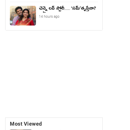
చెన్నై లవ్ స్టోరీ… ‘సమ్’తృప్తేనా?
14 hours ago
Most Viewed