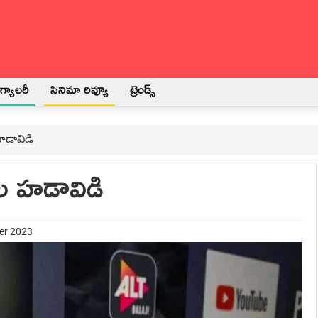
్యాలరీ
సినిమా రివ్యూ
ట్రెండ్స్
 హడావిడి
మాల హడావిడి
er 2023