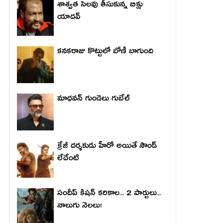
శాశ్వత సెలవు తీసుకున్న బిక్షు
యాదవ్
కనకరాజు కొట్టులో బోణీ బాగుంది
మాధ‌వ‌న్ గుండెలు గుబేల్‌
క్రేజీ దర్శకుడు హీరో అయితే సౌండ్
లేదేంటి
సందీప్ కిషన్ కరికాల... 2 పార్టులు...
నాలుగు నెలలు!