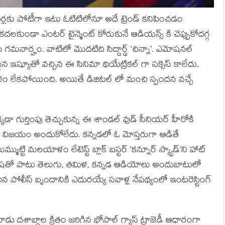
ేటర్లకు పోటీగా ఇటు ఓటిటిలోనూ అదే ట్రెండ్ కనిపించడం
ు కదలకుండా ఎంటర్ టైన్మెంట్ కోరుకునే ఆడియన్స్ కి చెప్పుకోదగ్గ
 గమనార్హం. వాటిలో మొదటిది సిద్దార్థ్ ‘చిన్నా’. ఎమోషనల్
న ఇష్యూతో వచ్చిన ఈ సినిమా థియేట్రికల్ గా సక్సెస్ కాలేదు.
లాభం లేకపోయింది. అయితే డిజిటల్ లో మంచి స్పందన వచ్చే
క్కడా గుర్తింపు తెచ్చుకున్న ఈ శాండల్ వుడ్ సీనియర్ హీరోకి
 విజయం అందుకోలేదు. కన్నడలో ఓ మోస్తరుగా ఆడితే
ుట్టి మలయాళం లేటెస్ట్ బ్లాక్ బస్టర్ ‘కన్నూర్ స్క్వాడ్’ని హాట్
నల్ భాషతో పాటు తెలుగు, తమిళ, కన్నడ ఆడియోలు అందుబాటులో
న పోలీస్ బృందానికి ఎదురయ్యే సవాళ్ల నేపథ్యంలో ఇంటరెస్టింగ్
డు దశాబ్దాల క్రితం జరిగిన భోపాల్ గ్యాస్ ట్రాజెడీ ఆధారంగా