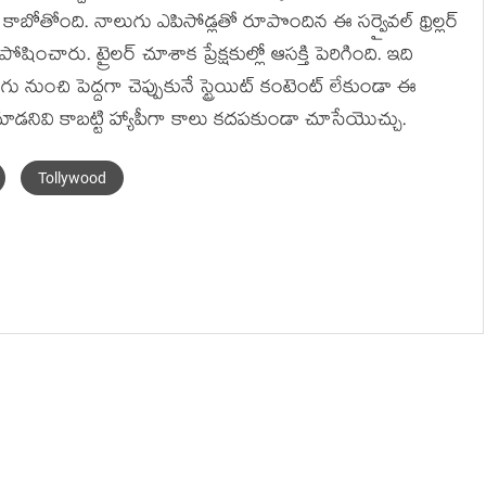
ింగ్ కాబోతోంది. నాలుగు ఎపిసోడ్లతో రూపొందిన ఈ సర్వైవల్ థ్రిల్లర్
ంచారు. ట్రైలర్ చూశాక ప్రేక్షకుల్లో ఆసక్తి పెరిగింది. ఇది
ుగు నుంచి పెద్దగా చెప్పుకునే స్ట్రెయిట్ కంటెంట్ లేకుండా ఈ
ద చూడనివి కాబట్టి హ్యాపీగా కాలు కదపకుండా చూసేయొచ్చు.
Tollywood