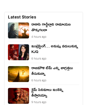
Latest Stories
రాకాసి గాడ్జిల్లాని రామాయణ
తొక్కగలదా
4 hours ago
ఇంట్రెస్టింగ్… అనుష్క వదులుకున్న
KJQ
6 hours ago
రాజమౌళి టీమ్ ఎన్ని జాగ్రత్తలు
తీసుకున్నా
6 hours ago
క్రైమ్ సినిమాలు ఇంకెన్ని
తీస్తారయ్యా
9 hours ago