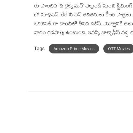
రూపొందిన ‘ది రైల్వే మెన్’ ఎల్లుండి నుంచి స్ట్రీమ
లో మాధవన్, కేకే మీనన్ తదితరులు కీలక పాత్రలు పోషి
ఒరిజినల్ గా హిందీలో తీసిన సిరీస్. మొత్తానికి తెల
వారం గడపాల్సి ఉంటుంది. ఇవన్నీ బాక్సాఫీస్ వద్
Tags
Amazon Prime Movies
OTT Movies