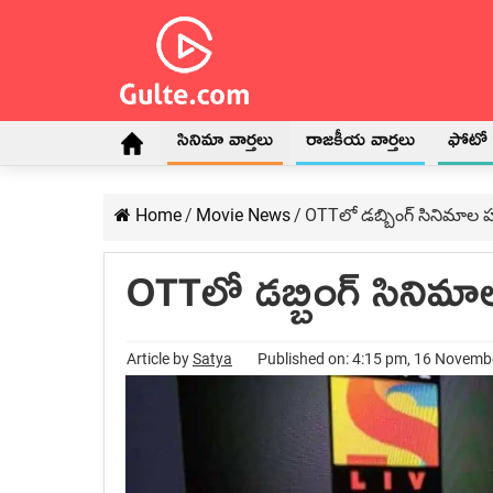
సినిమా వార్తలు
రాజకీయ వార్తలు
ఫోటో గ
Home
/
Movie News
/
OTTలో డబ్బింగ్ సినిమాల
OTTలో డబ్బింగ్ సిని
Article by
Satya
Published on: 4:15 pm, 16 Novemb