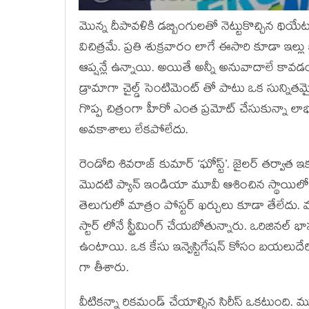
మొన్న దీపావళికి డబ్బింగులతో నెట్టుకొచ్చిన థియ
విచిత్రమే. ప్రతి శుక్రవారం లాగే ఈసారి కూడా ఇల్ల
ఆప్షన్లే ఉన్నాయి. అయితే అన్నీ అనువాదాలే కావడం
డ్రామాగా చైల్డ్ సెంటిమెంట్ తో పాటు ఒక సున్నితమై
గొప్ప చిత్రంగా హీరో ఎంత ప్రమోట్ చేసుకున్నా 
అవకాశాలు లేకపోలేదు.
రెండోది శివరాజ్ కుమార్ ‘ఘోస్ట్’. జైలర్ తర్వాత ఇ
మొదటి ప్యాన్ ఇండియా మూవీ ఆశించిన స్థాయిలో
తెలుగులో మాత్రం పోస్టర్ ఖర్చులు కూడా తేలేదు. మమ్మ
స్టార్ లోనే స్ట్రీమింగ్ చేయబోతున్నారు. ఒరిజి
ఉంటాయి. ఒక కేసు ఇన్వెస్టిగేషన్ కోసం బయలుదేరి
గా తీశారు.
వీటికన్నా రికమండ్ చేయాల్సిన సిరీస్ ఒకటుంది. మూ