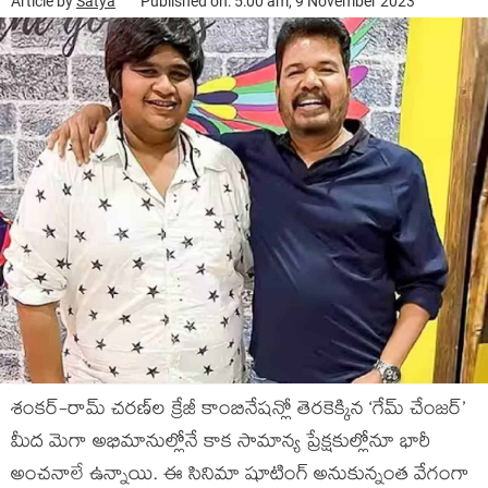
Article by
Satya
Published on: 5:00 am, 9 November 2023
శంకర్-రామ్ చరణ్‌ల క్రేజీ కాంబినేషన్లో తెరకెక్కిన ‘గేమ్ చేంజర్’
మీద మెగా అభిమానుల్లోనే కాక సామాన్య ప్రేక్షకుల్లోనూ భారీ
అంచనాలే ఉన్నాయి. ఈ సినిమా షూటింగ్ అనుకున్నంత వేగంగా