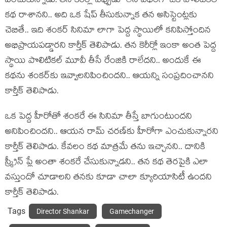
పంచుకున్నాడు. తన కెరీర్లో ఎప్పుడూ లేని విధంగా ఒక పొలిటికల్
కథ రాశానని.. అది ఒక షేప్ తీసుకున్నాక తన అసిస్టెంట్లకు
చెబితే.. ఇది శంకర్ సినిమా లాగా పెద్ద స్థాయిలో కనిపిస్తోందిన
అభిప్రాయపడ్డారని కార్తీక్ తెలిపాడు. తన కెరీర్లో ఇంకా అంత పెద్ద
స్థాయి పొలిటికల్ మూవీ తీసే రేంజికి రాలేదని.. అందుకే ఈ
కథను శంకర్‌కు ఇవ్వాలనిపించిందని.. ఆయన్ని సంప్రదించానని
కార్తీక్ తెలిపాడు.
ఒక పెద్ద హీరోతో శంకరే ఈ సినిమా తీస్తే బాగుంటుందని
అనిపించిందని.. ఆయన రామ్ చరణ్‌కు హీరోగా ఎంచుకున్నారని
కార్తీక్ తెలిపాడు. కేవలం కథ మాత్రమే తను ఇచ్చానని.. దానికి
స్క్రీన్ ప్లే అంతా శంకరే చేసుకున్నాడని.. తన కథ తెరపైకి ఎలా
వస్తుందో చూడాలని తనకు కూడా చాలా క్యూరియాసిటీ ఉందని
కార్తీక్ తెలిపాడు.
Tags
Director Shankar
Gamechanger