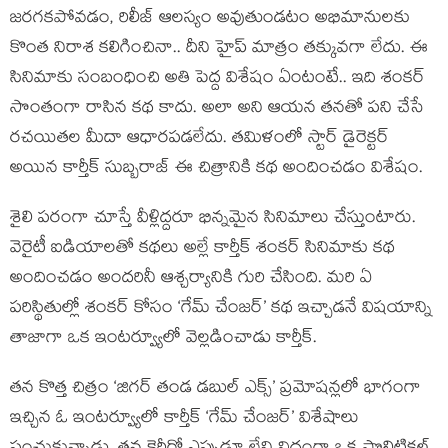
జరగకపోవడం, రిలీజ్ ఆలస్యం అవుతుండటం అభిమానులకు
కొంత నిరాశ కలిగించినా.. దీని హైప్ మాత్రం తక్కువగా లేదు. ఈ
సినిమాకు సంబంధించి అతి పెద్ద విశేషం ఏంటంటే.. ఇది శంకర్
సొంతంగా రాసిన కథ కాదు. అలా అని ఆయన తనతో పని చేసే
రచయితల మీదా ఆధారపడలేదు. తమిళంలో స్టార్ డైరెక్టర్
అయిన కార్తీక్ సుబ్బరాజ్ ఈ చిత్రానికి కథ అందించడం విశేషం.
శైలి పరంగా చూస్తే వీళ్లిద్దరూ భిన్నమైన సినిమాలు చేస్తుంటారు.
వెరైటీ ఐడియాలతో కథలు అల్లే కార్తీక్ శంకర్ సినిమాకు కథ
అందించడం అందరినీ ఆశ్చర్యానికి గురి చేసింది. మరి ఏ
పరిస్థితుల్లో శంకర్ కోసం ‘గేమ్ చేంజర్’ కథ ఇచ్చాడనే విషయాన్ని
తాజాగా ఒక ఇంటర్వ్యూలో వెల్లడించాడు కార్తీక్.
తన కొత్త చిత్రం ‘జిగర్ తండ డబుల్ ఎక్స్’ ప్రమోషన్లలో భాగంగా
ఇచ్చిన ఓ ఇంటర్వ్యూలో కార్తీక్ ‘గేమ్ చేంజర్’ విశేషాలు