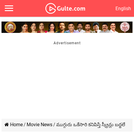
English
Home
/
Movie News
/
ముగ్గురు ఒకేసారి కనిపిస్తే స్క్రీన్లు బద్దలే