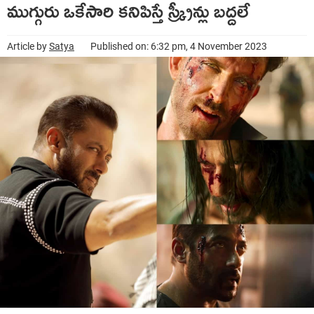
ముగ్గురు ఒకేసారి కనిపిస్తే స్క్రీన్లు బద్దలే
Article by
Satya
Published on: 6:32 pm, 4 November 2023