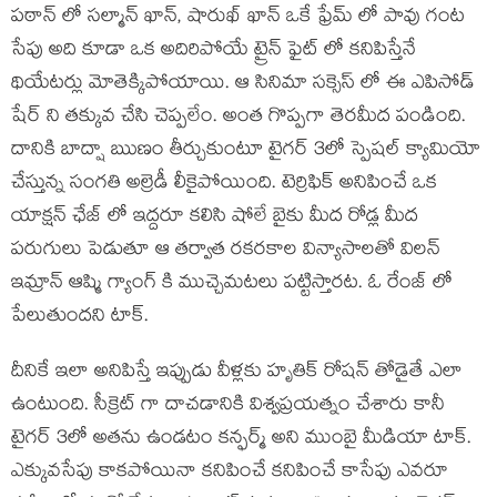
పఠాన్ లో సల్మాన్ ఖాన్, షారుఖ్ ఖాన్ ఒకే ఫ్రేమ్ లో పావు గంట
సేపు అది కూడా ఒక అదిరిపోయే ట్రైన్ ఫైట్ లో కనిపిస్తేనే
థియేటర్లు మోతెక్కిపోయాయి. ఆ సినిమా సక్సెస్ లో ఈ ఎపిసోడ్
షేర్ ని తక్కువ చేసి చెప్పలేం. అంత గొప్పగా తెరమీద పండింది.
దానికి బాద్షా ఋణం తీర్చుకుంటూ టైగర్ 3లో స్పెషల్ క్యామియో
చేస్తున్న సంగతి అల్రెడీ లీకైపోయింది. టెర్రిఫిక్ అనిపించే ఒక
యాక్షన్ ఛేజ్ లో ఇద్దరూ కలిసి షోలే బైకు మీద రోడ్ల మీద
పరుగులు పెడుతూ ఆ తర్వాత రకరకాల విన్యాసాలతో విలన్
ఇమ్రాన్ ఆష్మి గ్యాంగ్ కి ముచ్చెమటలు పట్టిస్తారట. ఓ రేంజ్ లో
పేలుతుందని టాక్.
దీనికే ఇలా అనిపిస్తే ఇప్పుడు వీళ్లకు హృతిక్ రోషన్ తోడైతే ఎలా
ఉంటుంది. సీక్రెట్ గా దాచడానికి విశ్వప్రయత్నం చేశారు కానీ
టైగర్ 3లో అతను ఉండటం కన్ఫర్మ్ అని ముంబై మీడియా టాక్.
ఎక్కువసేపు కాకపోయినా కనిపించే కనిపించే కాసేపు ఎవరూ