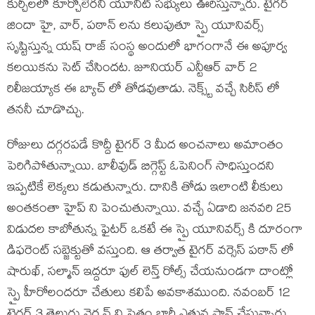
కుర్చీలలో కూర్చోలేరని యూనిట్ సభ్యులు ఊరిస్తున్నారు. టైగర్
జిందా హై, వార్, పఠాన్ లను కలుపుతూ స్పై యూనివర్స్
సృష్టిస్తున్న యష్ రాజ్ సంస్థ అందులో భాగంగానే ఈ అపూర్వ
కలయికను సెట్ చేసిందట. జూనియర్ ఎన్టీఆర్ వార్ 2
రిలీజయ్యాక ఈ బ్యాచ్ లో తోడవుతాడు. నెక్స్ట్ వచ్చే సిరీస్ లో
తననీ చూడొచ్చు.
రోజులు దగ్గరపడే కొద్దీ టైగర్ 3 మీద అంచనాలు అమాంతం
పెరిగిపోతున్నాయి. బాలీవుడ్ బిగ్గెస్ట్ ఓపెనింగ్ సాధిస్తుందని
ఇప్పటికే లెక్కలు కడుతున్నారు. దానికి తోడు ఇలాంటి లీకులు
అంతకంతా హైప్ ని పెంచుతున్నాయి. వచ్చే ఏడాది జనవరి 25
విడుదల కాబోతున్న ఫైటర్ ఒకటే ఈ స్పై యూనివర్స్ కి దూరంగా
డిఫరెంట్ సబ్జెక్టుతో వస్తుంది. ఆ తర్వాత టైగర్ వర్సెస్ పఠాన్ లో
షారుఖ్, సల్మాన్ ఇద్దరూ ఫుల్ లెన్త్ రోల్స్ చేయనుండగా దాంట్లో
స్పై హీరోలందరూ చేతులు కలిపే అవకాశముంది. నవంబర్ 12