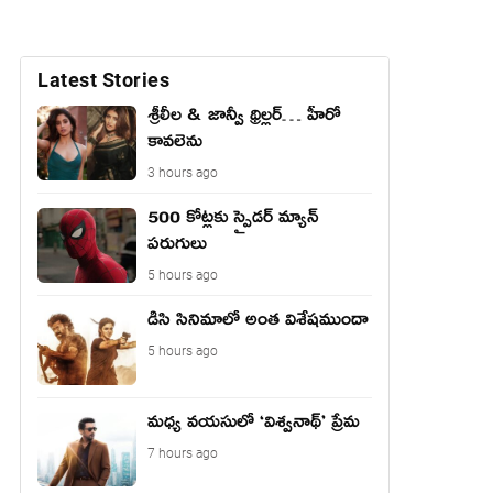
Latest Stories
శ్రీలీల & జాన్వీ థ్రిల్లర్… హీరో
కావలెను
3 hours ago
500 కోట్లకు స్పైడర్ మ్యాన్
పరుగులు
5 hours ago
డిసి సినిమాలో అంత విశేషముందా
5 hours ago
మధ్య వయసులో ‘విశ్వనాథ్’ ప్రేమ
7 hours ago