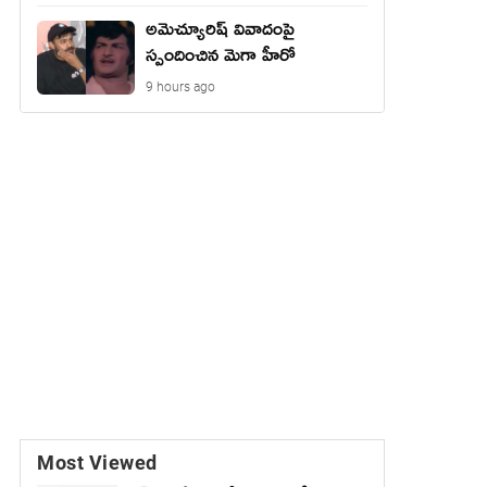
అమెచ్యూరిష్ వివాదంపై
స్పందించిన మెగా హీరో
9 hours ago
Most Viewed