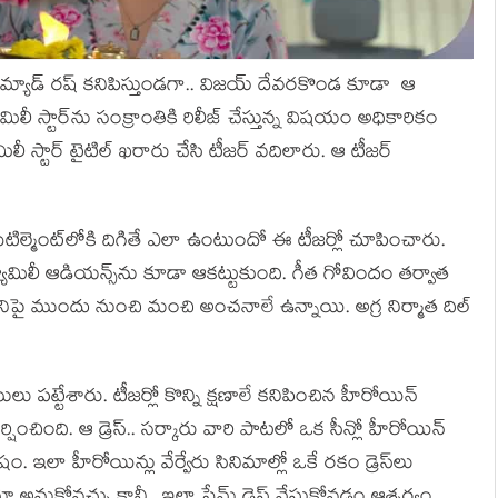
మ్యాడ్ ర‌ష్ క‌నిపిస్తుండ‌గా.. విజ‌య్ దేవ‌ర‌కొండ కూడా ఆ
మిలీ స్టార్‌ను సంక్రాంతికి రిలీజ్ చేస్తున్న విష‌యం అధికారికం
 స్టార్ టైటిల్ ఖ‌రారు చేసి టీజ‌ర్ వ‌దిలారు. ఆ టీజ‌ర్
్తి.. సెటిల్మెంట్‌లోకి దిగితే ఎలా ఉంటుందో ఈ టీజ‌ర్లో చూపించారు.
్యామిలీ ఆడియ‌న్స్‌ను కూడా ఆక‌ట్టుకుంది. గీత గోవిందం త‌ర్వాత
ీనిపై ముందు నుంచి మంచి అంచ‌నాలే ఉన్నాయి. అగ్ర నిర్మాత దిల్
యులు ప‌ట్టేశారు. టీజ‌ర్లో కొన్ని క్ష‌ణాలే క‌నిపించిన హీరోయిన్
ర్షించింది. ఆ డ్రెస్.. స‌ర్కారు వారి పాట‌లో ఒక సీన్లో హీరోయిన్
శేషం. ఇలా హీరోయిన్లు వేర్వేరు సినిమాల్లో ఒకే ర‌కం డ్రెస్‌లు