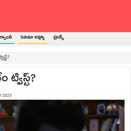
్యాలరీ
సినిమా రివ్యూ
ట్రెండ్స్
విస్ట్?
ం ట్విస్ట్?
er 2023