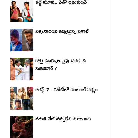
కల్ట్ మూవీ... ఏదో అనుకుంటే
విశ్వనాథంని కవ్విస్తున్న విశాల్
కొత్త మార్పుల వైపు చరణ్ &
సుకుమార్ ?
ఆగస్ట్ 7... ఓటిటిలో కంటెంట్ వర్షం
వరుణ్ తేజ్ నమ్మలేని నిజం ఇది