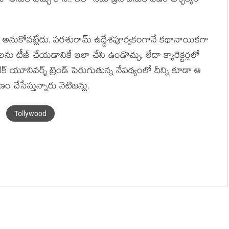
ో అనుకోవ‌చ్చు కానీ.. ఇలా సేమ్ డ్రెస్ వేసుకోవ‌డం ఆశ్చర్యం
ుకోవ‌ట్లేదు. ప‌ర‌శురామ్ ఉద్దేశ‌పూర్వ‌కంగానే క‌థానాయిక‌గా
కుల‌ను టీజ్ చేయ‌డానికే ఇలా చేసి ఉండొచ్చు, లేదా క్యారెక్ట‌ర్ల‌లో
క్ యూనివ‌ర్శ్ ట్రెండ్ పెరుగుతున్న నేప‌థ్యంలో దీన్ని కూడా ఆ
 చేసేస్తున్నారు నెటిజ‌న్లు.
Tollywood