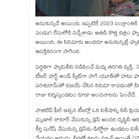
అనుకున్న‌దే అయింది. ఇప్ప‌టికే 2023 సంక్రాంతికి 
పండుగ రేసులోకి వ‌చ్చేశాడు. అత‌డి కొత్త చిత్రం ఫ్యా
అయింది. ఈ సినిమాకు అంద‌రూ అనుకున్న‌ట్లే ఫ్యామిలీ
ఆస‌క్తిక‌రంగా సాగింది.
ప‌ద్ధ‌తిగా ఫ్యామిలీని న‌డిపించే మ‌ధ్య త‌ర‌గ‌తి వ్య‌క
టీజ‌ర్ షార్ట్ అండ్ స్వీట్‌గా సాగి యూత్‌తో పాటు ఫ
ప‌ర‌శురామ్‌తో విజ‌య్ చేసిన సినిమా కావ‌డంతో ద
రాజు నిర్మిస్తుండ‌టం కూడా అంచ‌నాల‌ను పెంచేదే.
పాజిటివ్ ఫీల్ ఇచ్చిన టీజ‌ర్లో ఒక విశేషాన్ని సినీ ప్రి
మృణాల్ ఠాకూర్ వేసుకున్న డ్రెస్ అంద‌రి దృష్టినీ ఆక‌
కీర్తి సురేష్ వేసుకున్న డ్రెస్‌కు డిట్టోలా ఉండ‌టం వి