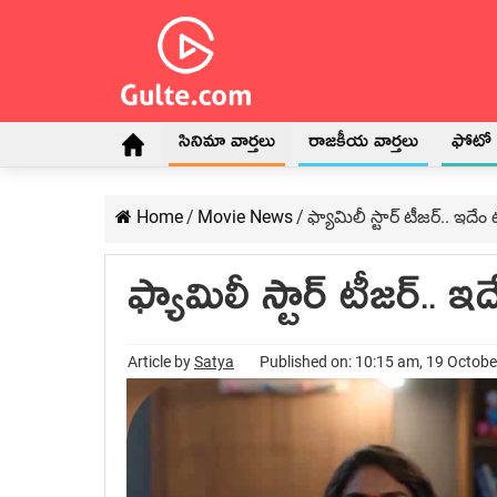
సినిమా వార్తలు
రాజకీయ వార్తలు
ఫోటో గ
Home
/
Movie News
/
ఫ్యామిలీ స్టార్ టీజ‌ర్.. ఇదేం ట్
ఫ్యామిలీ స్టార్ టీజ‌ర్.. ఇదే
Article by
Satya
Published on: 10:15 am, 19 Octob