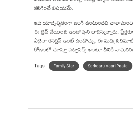
వేయ‌డం అరుదు. చీర‌ల్లో క‌ల‌ర్లు మ్యాచ్ అయితే ఏమ
క‌లిగించే విష‌య‌మే.
ఇది యాదృచ్ఛికంగా జ‌రిగి ఉంటుంద‌ని చాలామంది అన
ఈ డ్రెస్ వేయించి ఉండొచ్చ‌ని భావిస్తున్నారు. ప్రేక్ష‌
ఏదైనా క‌నెక్ష‌న్ ఉంటే ఉండొచ్చు. ఈ మ‌ధ్య సినిమాటి
కోణంలో చూస్తూ పెట్లావ‌ర్స్ అంటూ దీనికి నామ‌క‌ర‌ణం
Tags
Family Star
Sarkaaru Vaari Paata